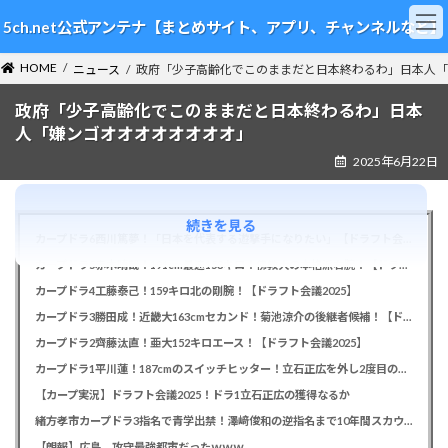
コ
ナ
5ch.net公式アンテナ【まとめサイト、アプリ、チャンネルなど】
ン
ビ
テ
ゲ
HOME
ン
ー
ニュース
政府「少子高齢化でこのままだと日本終わるわ」日本人「
ツ
シ
政府「少子高齢化でこのままだと日本終わるわ」日本
へ
ョ
ス
ン
人「嫌ンゴオオオオオオオオ」
キ
に
2025年6月22日
ッ
移
プ
動
続きを見る
カープドラ6西川篤夢！「日本を代表する遊撃手になりたい」【ドラフト会議2025】
カープドラ5赤木晴哉！191cm最速153キロ！佛教大の本格派右腕！【ドラフト会議2025】
カープドラ4工藤泰己！159キロ北の剛腕！【ドラフト会議2025】
カープドラ3勝田成！近畿大163cmセカンド！菊池涼介の後継者候補！【ドラフト会議2025】
カープドラ2齊藤汰直！亜大152キロエース！【ドラフト会議2025】
カープドラ1平川蓮！187cmのスイッチヒッター！立石正広を外し2度目の重複も新井監督がクジを引き当てる！【ドラフト会議2025】
【カープ実況】ドラフト会議2025！ドラ1立石正広の獲得なるか
緒方孝市カープドラ3指名で青学出禁！澤﨑俊和の逆指名まで10年間スカウト出禁
【朗報】広島、攻守最強都市だったｗｗｗ