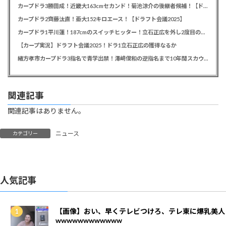
カープドラ3勝田成！近畿大163cmセカンド！菊池涼介の後継者候補！【ドラフト会議2025】
カープドラ2齊藤汰直！亜大152キロエース！【ドラフト会議2025】
カープドラ1平川蓮！187cmのスイッチヒッター！立石正広を外し2度目の重複も新井監督がクジを引き当てる！【ドラフト会議2025】
【カープ実況】ドラフト会議2025！ドラ1立石正広の獲得なるか
緒方孝市カープドラ3指名で青学出禁！澤﨑俊和の逆指名まで10年間スカウト出禁
関連記事
関連記事はありません。
ニュース
カテゴリー
人気記事
【画像】おい、早くテレビつけろ、テレ東に爆乳美人
wwwwwwwwwwww