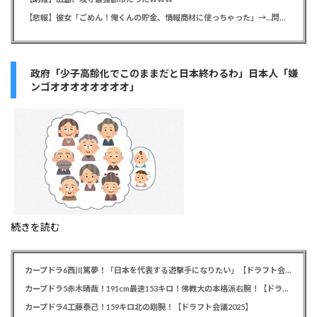
【悲報】彼女「ごめん！俺くんの貯金、情報商材に使っちゃった」→…問い詰めたらギャン泣きされたんだが俺が悪いのか？
政府「少子高齢化でこのままだと日本終わるわ」日本人「嫌
ンゴオオオオオオオオ」
続きを読む
カープドラ6西川篤夢！「日本を代表する遊撃手になりたい」【ドラフト会議2025】
カープドラ5赤木晴哉！191cm最速153キロ！佛教大の本格派右腕！【ドラフト会議2025】
カープドラ4工藤泰己！159キロ北の剛腕！【ドラフト会議2025】