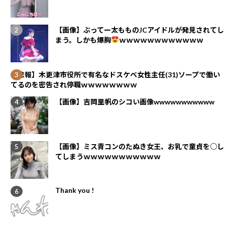
【画像】ぶってー太もものJCアイドルが発見されてし
まう。しかも爆胸
ｗｗｗｗｗｗｗｗｗｗｗｗ
【悲報】木更津市役所で有名なドスケベ女性主任(31)ソープで働い
てるのを密告され停職ｗｗｗｗｗｗｗｗ
【画像】吉岡里帆のシコい画像wwwwwwwwwww
【画像】ミス青コンのたぬき女王、お乳で童貞を○し
てしまうｗｗｗｗｗｗｗｗｗｗｗ
Thank you !