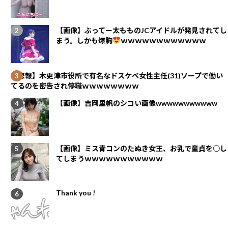
【画像】ぶってー太もものJCアイドルが発見されてし
まう。しかも爆胸
ｗｗｗｗｗｗｗｗｗｗｗｗ
【悲報】木更津市役所で有名なドスケベ女性主任(31)ソープで働い
てるのを密告され停職ｗｗｗｗｗｗｗｗ
【画像】吉岡里帆のシコい画像wwwwwwwwwww
【画像】ミス青コンのたぬき女王、お乳で童貞を○し
てしまうｗｗｗｗｗｗｗｗｗｗｗ
Thank you !