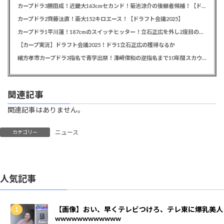
カープドラ3勝田成！近畿大163cmセカンド！菊池涼介の後継者候補！【ドラフト会議2025】
カープドラ2齊藤汰直！亜大152キロエース！【ドラフト会議2025】
カープドラ1平川蓮！187cmのスイッチヒッター！立石正広を外し2度目の重複も新井監督がクジを引き当てる！【ドラフト会議2025】
【カープ実況】ドラフト会議2025！ドラ1立石正広の獲得なるか
緒方孝市カープドラ3指名で青学出禁！澤﨑俊和の逆指名まで10年間スカウト出禁
関連記事
関連記事はありません。
ニュース
カテゴリー
人気記事
【画像】おい、早くテレビつけろ、テレ東に爆乳美人
wwwwwwwwwwww