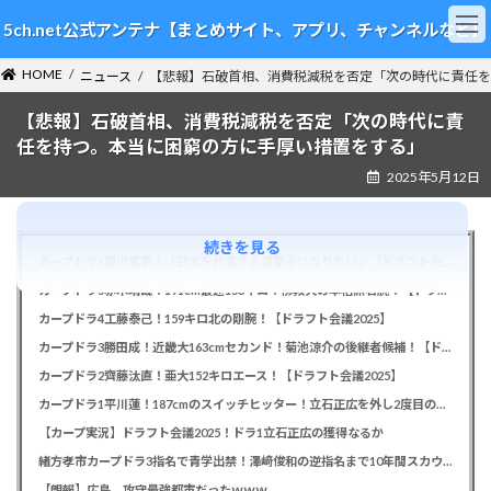
コ
ナ
5ch.net公式アンテナ【まとめサイト、アプリ、チャンネルなど】
ン
ビ
テ
ゲ
HOME
ン
ー
ニュース
【悲報】石破首相、消費税減税を否定「次の時代に責任を
ツ
シ
【悲報】石破首相、消費税減税を否定「次の時代に責
へ
ョ
ス
ン
任を持つ。本当に困窮の方に手厚い措置をする」
キ
に
2025年5月12日
ッ
移
プ
動
続きを見る
カープドラ6西川篤夢！「日本を代表する遊撃手になりたい」【ドラフト会議2025】
カープドラ5赤木晴哉！191cm最速153キロ！佛教大の本格派右腕！【ドラフト会議2025】
カープドラ4工藤泰己！159キロ北の剛腕！【ドラフト会議2025】
カープドラ3勝田成！近畿大163cmセカンド！菊池涼介の後継者候補！【ドラフト会議2025】
カープドラ2齊藤汰直！亜大152キロエース！【ドラフト会議2025】
カープドラ1平川蓮！187cmのスイッチヒッター！立石正広を外し2度目の重複も新井監督がクジを引き当てる！【ドラフト会議2025】
【カープ実況】ドラフト会議2025！ドラ1立石正広の獲得なるか
緒方孝市カープドラ3指名で青学出禁！澤﨑俊和の逆指名まで10年間スカウト出禁
【朗報】広島、攻守最強都市だったｗｗｗ