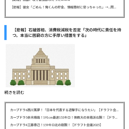
【悲報】彼女「ごめん！俺くんの貯金、情報商材に使っちゃった」→…問い詰めたらギャン泣きされたんだが俺が悪いのか？
【悲報】石破首相、消費税減税を否定「次の時代に責任を持
つ。本当に困窮の方に手厚い措置をする」
続きを読む
カープドラ6西川篤夢！「日本を代表する遊撃手になりたい」【ドラフト会議2025】
カープドラ5赤木晴哉！191cm最速153キロ！佛教大の本格派右腕！【ドラフト会議2025】
カープドラ4工藤泰己！159キロ北の剛腕！【ドラフト会議2025】