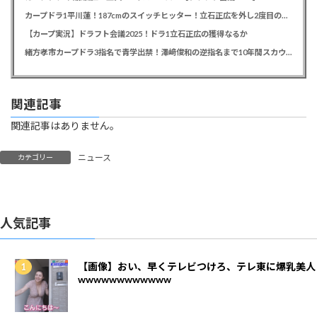
カープドラ1平川蓮！187cmのスイッチヒッター！立石正広を外し2度目の重複も新井監督がクジを引き当てる！【ドラフト会議2025】
【カープ実況】ドラフト会議2025！ドラ1立石正広の獲得なるか
緒方孝市カープドラ3指名で青学出禁！澤﨑俊和の逆指名まで10年間スカウト出禁
関連記事
関連記事はありません。
ニュース
カテゴリー
人気記事
【画像】おい、早くテレビつけろ、テレ東に爆乳美人
wwwwwwwwwwww