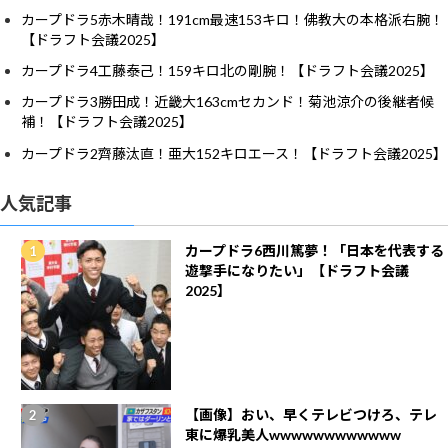
カープドラ5赤木晴哉！191cm最速153キロ！佛教大の本格派右腕！
【ドラフト会議2025】
カープドラ4工藤泰己！159キロ北の剛腕！【ドラフト会議2025】
カープドラ3勝田成！近畿大163cmセカンド！菊池涼介の後継者候
補！【ドラフト会議2025】
カープドラ2齊藤汰直！亜大152キロエース！【ドラフト会議2025】
人気記事
カープドラ6西川篤夢！「日本を代表する
遊撃手になりたい」【ドラフト会議
2025】
【画像】おい、早くテレビつけろ、テレ
東に爆乳美人wwwwwwwwwwww