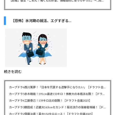
【悲報】彼女「ごめん！俺くんの貯金、情報商材に使っちゃった」→…問い詰めたらギャン泣きされたんだが俺が悪いのか？
【恐怖】氷河期の就活、エグすぎる…
続きを読む
カープドラ6西川篤夢！「日本を代表する遊撃手になりたい」【ドラフト会議2025】
カープドラ5赤木晴哉！191cm最速153キロ！佛教大の本格派右腕！【ドラフト会議2025】
カープドラ4工藤泰己！159キロ北の剛腕！【ドラフト会議2025】
カープドラ3勝田成！近畿大163cmセカンド！菊池涼介の後継者候補！【ドラフト会議2025】
カープドラ2齊藤汰直！亜大152キロエース！【ドラフト会議2025】