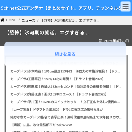
コ
ナ
5ch.net公式アンテナ【まとめサイト、アプリ、チャンネルなど】
ン
ビ
テ
ゲ
HOME
ン
ー
ニュース
【恐怖】氷河期の就活、エグすぎる…
ツ
シ
【恐怖】氷河期の就活、エグすぎる…
へ
ョ
ス
ン
2025年4月28日
キ
に
ッ
移
続きを見る
プ
動
カープドラ6西川篤夢！「日本を代表する遊撃手になりたい」【ドラフト会議2025】
カープドラ5赤木晴哉！191cm最速153キロ！佛教大の本格派右腕！【ドラフト会議2025】
カープドラ4工藤泰己！159キロ北の剛腕！【ドラフト会議2025】
カープドラ3勝田成！近畿大163cmセカンド！菊池涼介の後継者候補！【ドラフト会議2025】
カープドラ2齊藤汰直！亜大152キロエース！【ドラフト会議2025】
カープドラ1平川蓮！187cmのスイッチヒッター！立石正広を外し2度目の重複も新井監督がクジを引き当てる！【ドラフト会議2025】
【カープ実況】ドラフト会議2025！ドラ1立石正広の獲得なるか
緒方孝市カープドラ3指名で青学出禁！澤﨑俊和の逆指名まで10年間スカウト出禁
【朗報】広島、攻守最強都市だったｗｗｗ