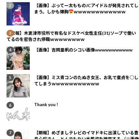
【画像】ぶってー太もものJCアイドルが発見されてし
まう。しかも爆胸
ｗｗｗｗｗｗｗｗｗｗｗｗ
【悲報】木更津市役所で有名なドスケベ女性主任(31)ソープで働い
てるのを密告され停職ｗｗｗｗｗｗｗｗ
【画像】吉岡里帆のシコい画像wwwwwwwwwww
【画像】ミス青コンのたぬき女王、お乳で童貞を○し
てしまうｗｗｗｗｗｗｗｗｗｗｗ
Thank you !
【朗報】めざましテレビのイマドキに出演している豊
島心桜さん、とんでもない水着姿を披露する （※画像