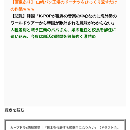
【画像あり】 山崎パン工場のドーナツをひっくり返すだけ
の作業ｗｗｗ
【悲報】韓国「K-POPが世界の音楽の中心なのに海外勢の
ワールドツアーから韓国が除外される意味がわからない」
人種差別と戦う正義のパパさん、娘の担任と校長を辞任に
追い込み、今度は部活の顧問を怒気強く激詰め
続きを読む
カープドラ6西川篤夢！「日本を代表する遊撃手になりたい」【ドラフト会議2025】