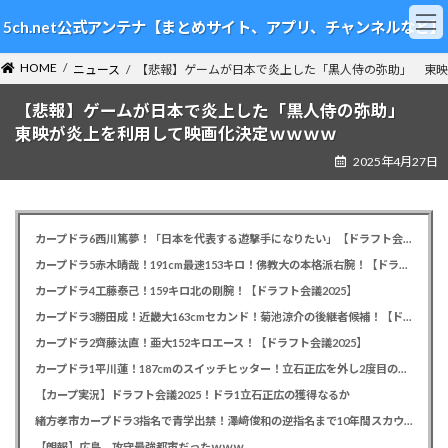
コ
ナ
5ch.net公式アンテナ【まとめサイト、アプリ、チャンネルなど】
ン
ビ
テ
ゲ
HOME
ン
ー
ニュース
【悲報】ゲームが日本で炎上した「黒人侍の弥助」 東映
ツ
シ
【悲報】ゲームが日本で炎上した「黒人侍の弥助」
へ
ョ
ス
ン
東映が炎上を利用して映画化決定ｗｗｗｗ
キ
に
2025年4月27日
ッ
移
プ
動
カープドラ6西川篤夢！「日本を代表する遊撃手になりたい」【ドラフト会議2025】
カープドラ5赤木晴哉！191cm最速153キロ！佛教大の本格派右腕！【ドラフト会議2025】
カープドラ4工藤泰己！159キロ北の剛腕！【ドラフト会議2025】
カープドラ3勝田成！近畿大163cmセカンド！菊池涼介の後継者候補！【ドラフト会議2025】
カープドラ2齊藤汰直！亜大152キロエース！【ドラフト会議2025】
カープドラ1平川蓮！187cmのスイッチヒッター！立石正広を外し2度目の重複も新井監督がクジを引き当てる！【ドラフト会議2025】
【カープ実況】ドラフト会議2025！ドラ1立石正広の獲得なるか
緒方孝市カープドラ3指名で青学出禁！澤﨑俊和の逆指名まで10年間スカウト出禁
【朗報】広島、攻守最強都市だったｗｗｗ