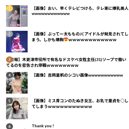
【画像】おい、早くテレビつけろ、テレ東に爆乳美人
wwwwwwwwwwww
【画像】ぶってー太もものJCアイドルが発見されてし
まう。しかも爆胸
ｗｗｗｗｗｗｗｗｗｗｗｗ
【悲報】木更津市役所で有名なドスケベ女性主任(31)ソープで働い
てるのを密告され停職ｗｗｗｗｗｗｗｗ
【画像】吉岡里帆のシコい画像wwwwwwwwwww
【画像】ミス青コンのたぬき女王、お乳で童貞を○し
てしまうｗｗｗｗｗｗｗｗｗｗｗ
Thank you !