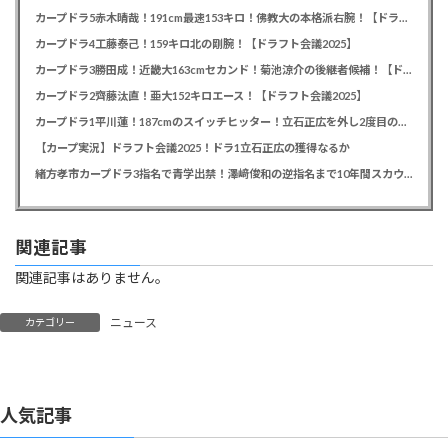
カープドラ5赤木晴哉！191cm最速153キロ！佛教大の本格派右腕！【ドラフト会議2025】
カープドラ4工藤泰己！159キロ北の剛腕！【ドラフト会議2025】
カープドラ3勝田成！近畿大163cmセカンド！菊池涼介の後継者候補！【ドラフト会議2025】
カープドラ2齊藤汰直！亜大152キロエース！【ドラフト会議2025】
カープドラ1平川蓮！187cmのスイッチヒッター！立石正広を外し2度目の重複も新井監督がクジを引き当てる！【ドラフト会議2025】
【カープ実況】ドラフト会議2025！ドラ1立石正広の獲得なるか
緒方孝市カープドラ3指名で青学出禁！澤﨑俊和の逆指名まで10年間スカウト出禁
関連記事
関連記事はありません。
ニュース
カテゴリー
人気記事