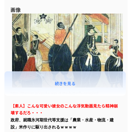
画像
続きを見る
https://theriver.jp/yasuke-way-of-the-butterfly-revealed/
【素人】こんな可愛い彼女のこんな浮気動画見たら精神崩
壊するだろ・・・
政府、就職氷河期世代等支援は「農業・水産・物流・建
設」米作りに駆り出されるｗｗｗｗ