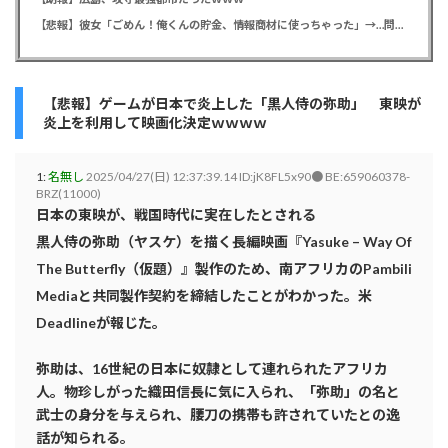
【悲報】彼女「ごめん！俺くんの貯金、情報商材に使っちゃった」→…問い詰めたらギャン泣きされたんだが俺が悪いのか？
【悲報】ゲームが日本で炎上した「黒人侍の弥助」 東映が
炎上を利用して映画化決定ｗｗｗｗ
1:
名無し
2025/04/27(日) 12:37:39.14 ID:jK8FL5x90● BE:659060378-
BRZ(11000)
日本の東映が、戦国時代に実在したとされる
黒人侍の弥助（ヤスケ）を描く長編映画『Yasuke – Way Of
The Butterfly（仮題）』製作のため、南アフリカのPambili
Mediaと共同製作契約を締結したことがわかった。米
Deadlineが報じた。
弥助は、16世紀の日本に奴隷として連れられたアフリカ
人。物珍しがった織田信長に気に入られ、「弥助」の名と
武士の身分を与えられ、腰刀の携帯も許されていたとの逸
話が知られる。