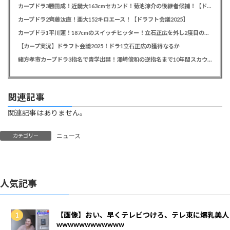
カープドラ3勝田成！近畿大163cmセカンド！菊池涼介の後継者候補！【ドラフト会議2025】
カープドラ2齊藤汰直！亜大152キロエース！【ドラフト会議2025】
カープドラ1平川蓮！187cmのスイッチヒッター！立石正広を外し2度目の重複も新井監督がクジを引き当てる！【ドラフト会議2025】
【カープ実況】ドラフト会議2025！ドラ1立石正広の獲得なるか
緒方孝市カープドラ3指名で青学出禁！澤﨑俊和の逆指名まで10年間スカウト出禁
関連記事
関連記事はありません。
ニュース
カテゴリー
人気記事
【画像】おい、早くテレビつけろ、テレ東に爆乳美人
wwwwwwwwwwww