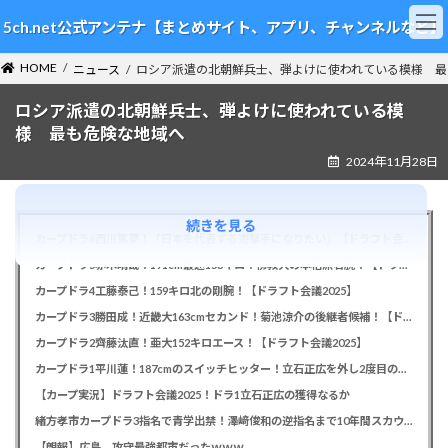
コ
ナ
5ch.net公式アンテナ【まとめサイト、アプリ、チャンネルなど】
ン
ビ
テ
ゲ
HOME
ン
ー
ニュース
ロシア派遣の北朝鮮兵士、弾よけに使われている模様 最
ツ
シ
ロシア派遣の北朝鮮兵士、弾よけに使われている模
へ
ョ
ス
ン
様 最も危険な地域へ
キ
に
2024年11月28日
ッ
移
プ
動
続きを見る
カープドラ6西川篤夢！「日本を代表する遊撃手になりたい」【ドラフト会議2025】
カープドラ5赤木晴哉！191cm最速153キロ！佛教大の本格派右腕！【ドラフト会議2025】
カープドラ4工藤泰己！159キロ北の剛腕！【ドラフト会議2025】
カープドラ3勝田成！近畿大163cmセカンド！菊池涼介の後継者候補！【ドラフト会議2025】
カープドラ2齊藤汰直！亜大152キロエース！【ドラフト会議2025】
カープドラ1平川蓮！187cmのスイッチヒッター！立石正広を外し2度目の重複も新井監督がクジを引き当てる！【ドラフト会議2025】
【カープ実況】ドラフト会議2025！ドラ1立石正広の獲得なるか
緒方孝市カープドラ3指名で青学出禁！澤﨑俊和の逆指名まで10年間スカウト出禁
【朗報】広島、攻守最強都市だったｗｗｗ