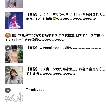
【画像】ぶってー太もものJCアイドルが発見されてし
まう。しかも爆胸
ｗｗｗｗｗｗｗｗｗｗｗｗ
【悲報】木更津市役所で有名なドスケベ女性主任(31)ソープで働い
てるのを密告され停職ｗｗｗｗｗｗｗｗ
【画像】吉岡里帆のシコい画像wwwwwwwwwww
【画像】ミス青コンのたぬき女王、お乳で童貞を○し
てしまうｗｗｗｗｗｗｗｗｗｗｗ
Thank you !