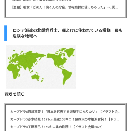
【悲報】彼女「ごめん！俺くんの貯金、情報商材に使っちゃった」→…問い詰めたらギャン泣きされたんだが俺が悪いのか？
ロシア派遣の北朝鮮兵士、弾よけに使われている模様 最も
危険な地域へ
続きを読む
カープドラ6西川篤夢！「日本を代表する遊撃手になりたい」【ドラフト会議2025】
カープドラ5赤木晴哉！191cm最速153キロ！佛教大の本格派右腕！【ドラフト会議2025】
カープドラ4工藤泰己！159キロ北の剛腕！【ドラフト会議2025】