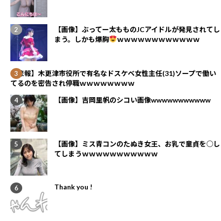
【画像】ぶってー太もものJCアイドルが発見されてし
まう。しかも爆胸
ｗｗｗｗｗｗｗｗｗｗｗｗ
【悲報】木更津市役所で有名なドスケベ女性主任(31)ソープで働い
てるのを密告され停職ｗｗｗｗｗｗｗｗ
【画像】吉岡里帆のシコい画像wwwwwwwwwww
【画像】ミス青コンのたぬき女王、お乳で童貞を○し
てしまうｗｗｗｗｗｗｗｗｗｗｗ
Thank you !