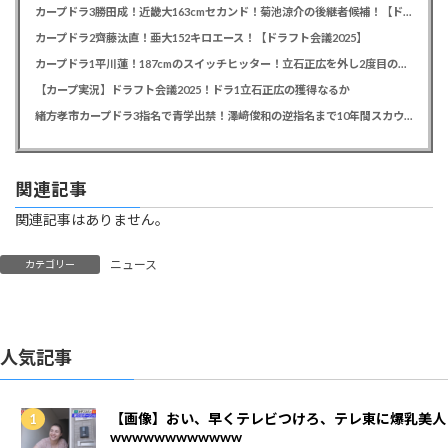
カープドラ3勝田成！近畿大163cmセカンド！菊池涼介の後継者候補！【ドラフト会議2025】
カープドラ2齊藤汰直！亜大152キロエース！【ドラフト会議2025】
カープドラ1平川蓮！187cmのスイッチヒッター！立石正広を外し2度目の重複も新井監督がクジを引き当てる！【ドラフト会議2025】
【カープ実況】ドラフト会議2025！ドラ1立石正広の獲得なるか
緒方孝市カープドラ3指名で青学出禁！澤﨑俊和の逆指名まで10年間スカウト出禁
関連記事
関連記事はありません。
ニュース
カテゴリー
人気記事
【画像】おい、早くテレビつけろ、テレ東に爆乳美人
wwwwwwwwwwww