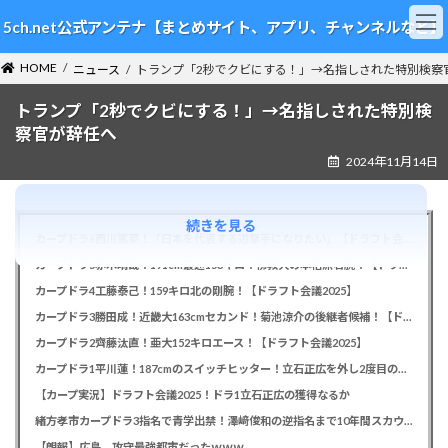
コ
ナ
5ch.net公式アンテナ【まとめサイト、アプリ、チャンネルなど】
ン
ビ
テ
ゲ
HOME
ン
ー
ニュース
トランプ「2秒でクビにする！」→名指しされた特別検察
ツ
シ
トランプ「2秒でクビにする！」→名指しされた特別検
へ
ョ
ス
ン
察官が辞任へ
キ
に
2024年11月14日
ッ
移
プ
動
続きを見る
カープドラ6西川篤夢！「日本を代表する遊撃手になりたい」【ドラフト会議2025】
カープドラ5赤木晴哉！191cm最速153キロ！佛教大の本格派右腕！【ドラフト会議2025】
カープドラ4工藤泰己！159キロ北の剛腕！【ドラフト会議2025】
カープドラ3勝田成！近畿大163cmセカンド！菊池涼介の後継者候補！【ドラフト会議2025】
カープドラ2齊藤汰直！亜大152キロエース！【ドラフト会議2025】
カープドラ1平川蓮！187cmのスイッチヒッター！立石正広を外し2度目の重複も新井監督がクジを引き当てる！【ドラフト会議2025】
【カープ実況】ドラフト会議2025！ドラ1立石正広の獲得なるか
緒方孝市カープドラ3指名で青学出禁！澤﨑俊和の逆指名まで10年間スカウト出禁
【朗報】広島、攻守最強都市だったｗｗｗ