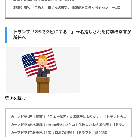
【悲報】彼女「ごめん！俺くんの貯金、情報商材に使っちゃった」→…問い詰めたらギャン泣きされたんだが俺が悪いのか？
トランプ「2秒でクビにする！」→名指しされた特別検察官が
辞任へ
続きを読む
カープドラ6西川篤夢！「日本を代表する遊撃手になりたい」【ドラフト会議2025】
カープドラ5赤木晴哉！191cm最速153キロ！佛教大の本格派右腕！【ドラフト会議2025】
カープドラ4工藤泰己！159キロ北の剛腕！【ドラフト会議2025】