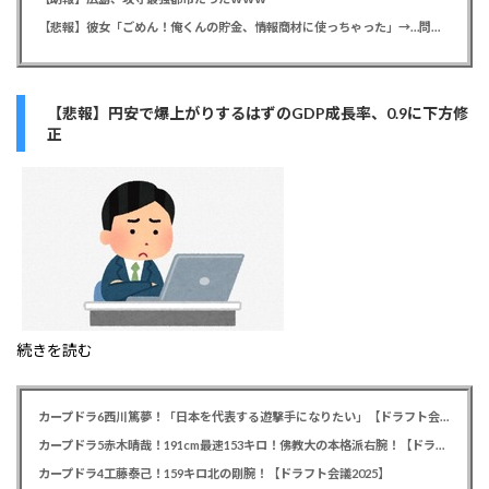
【悲報】彼女「ごめん！俺くんの貯金、情報商材に使っちゃった」→…問い詰めたらギャン泣きされたんだが俺が悪いのか？
【悲報】円安で爆上がりするはずのGDP成長率、0.9に下方修
正
続きを読む
カープドラ6西川篤夢！「日本を代表する遊撃手になりたい」【ドラフト会議2025】
カープドラ5赤木晴哉！191cm最速153キロ！佛教大の本格派右腕！【ドラフト会議2025】
カープドラ4工藤泰己！159キロ北の剛腕！【ドラフト会議2025】