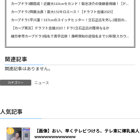
カープドラ3勝田成！近畿大163cmセカンド！菊池涼介の後継者候補！【ドラフト会議2025】
カープドラ2齊藤汰直！亜大152キロエース！【ドラフト会議2025】
カープドラ1平川蓮！187cmのスイッチヒッター！立石正広を外し2度目の重複も新井監督がクジを引き当てる！【ドラフト会議2025】
【カープ実況】ドラフト会議2025！ドラ1立石正広の獲得なるか
緒方孝市カープドラ3指名で青学出禁！澤﨑俊和の逆指名まで10年間スカウト出禁
関連記事
関連記事はありません。
ニュース
カテゴリー
人気記事
【画像】おい、早くテレビつけろ、テレ東に爆乳美人
wwwwwwwwwwww