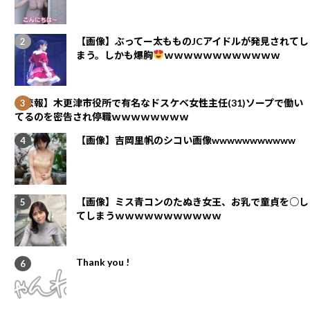
【画像】ぶってー太もものJCアイドルが発見されてし
まう。しかも爆胸
ｗｗｗｗｗｗｗｗｗｗｗｗ
【悲報】木更津市役所で有名なドスケベ女性主任(31)ソープで働い
てるのを密告され停職ｗｗｗｗｗｗｗｗ
【画像】吉岡里帆のシコい画像wwwwwwwwwww
【画像】ミス青コンのたぬき女王、お乳で童貞を○し
てしまうｗｗｗｗｗｗｗｗｗｗｗ
Thank you !