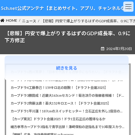
コ
ナ
5ch.net公式アンテナ【まとめサイト、アプリ、チャンネルなど】
ン
ビ
テ
ゲ
HOME
ン
ー
ニュース
【悲報】円安で爆上がりするはずのGDP成長率、0.9に下
ツ
シ
【悲報】円安で爆上がりするはずのGDP成長率、0.9に
へ
ョ
ス
ン
下方修正
キ
に
2024年7月20日
ッ
移
プ
動
続きを見る
カープドラ6西川篤夢！「日本を代表する遊撃手になりたい」【ドラフト会議2025】
カープドラ5赤木晴哉！191cm最速153キロ！佛教大の本格派右腕！【ドラフト会議2025】
カープドラ4工藤泰己！159キロ北の剛腕！【ドラフト会議2025】
カープドラ3勝田成！近畿大163cmセカンド！菊池涼介の後継者候補！【ドラフト会議2025】
カープドラ2齊藤汰直！亜大152キロエース！【ドラフト会議2025】
カープドラ1平川蓮！187cmのスイッチヒッター！立石正広を外し2度目の重複も新井監督がクジを引き当てる！【ドラフト会議2025】
【カープ実況】ドラフト会議2025！ドラ1立石正広の獲得なるか
緒方孝市カープドラ3指名で青学出禁！澤﨑俊和の逆指名まで10年間スカウト出禁
【朗報】広島、攻守最強都市だったｗｗｗ