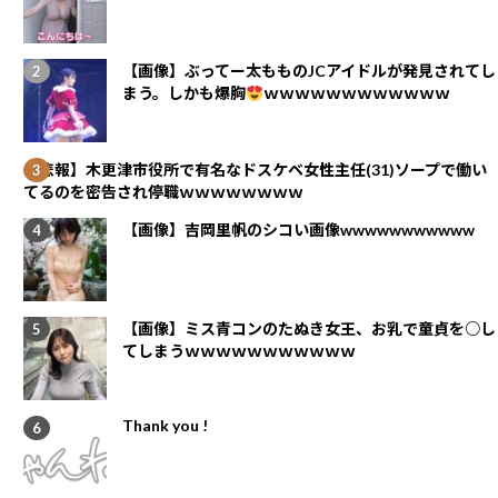
【画像】ぶってー太もものJCアイドルが発見されてし
まう。しかも爆胸
ｗｗｗｗｗｗｗｗｗｗｗｗ
【悲報】木更津市役所で有名なドスケベ女性主任(31)ソープで働い
てるのを密告され停職ｗｗｗｗｗｗｗｗ
【画像】吉岡里帆のシコい画像wwwwwwwwwww
【画像】ミス青コンのたぬき女王、お乳で童貞を○し
てしまうｗｗｗｗｗｗｗｗｗｗｗ
Thank you !