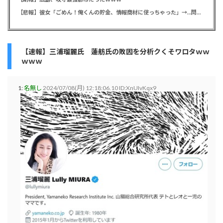
【悲報】彼女「ごめん！俺くんの貯金、情報商材に使っちゃった」→…問い詰めたらギャン泣きされたんだが俺が悪いのか？
【速報】三浦瑠麗氏 蓮舫氏の敗因を分析クくそワロタｗｗ
ｗｗｗ
1:
名無し
2024/07/08(月) 12:18:06.10 ID:XnUIvKqx9