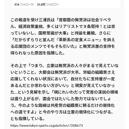
この報道を受け三浦氏は「首都圏の無党派は社会リベラ
ル、経済政策重視。多くはリアリストで９条堅持！とは思
っていないし、国際常識が大事」と持論を展開。さらに
「だからずらりと並んだ『革新系の定食メニュー』を訴え
る応援団のメンツでそもそも引いた」と無党派層の支持を
得られなった原因を指摘した。
その上で「つまり、立憲は無党派の人々がまるで見えていな
いということ。大都会は無党派が大半。労組の組織票さえ
応援してくれない状況において、自分たちに支持層が一定
あるんだとか思わない方がいい」と現実が見えていなかっ
た…という見解を示し「現にれいわだって党首の演説の現場
は盛り上がるが、国会ではたいした勢力ではないでしょ
う。今のような路線は共産党の組織票に頼るだけの弱体化
への道ですよ」と今のやり方は立憲の弱体化につながる、
とも指摘している。
https://www.tokyo-sports.co.jp/articles/-/308673