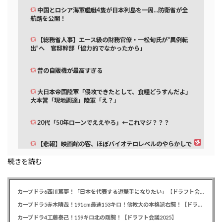
中国とロシア海軍艦艇4隻が日本列島を一周…防衛省が全
航路を公開！
【総務省人事】エース級の財務官僚・一松旬氏が“異例転
出”へ 官邸幹部「協力的でなかったから」
昔の自販機が最高すぎる
大日本帝国陸軍「侵攻できたとして、食糧どうすんだよ」
大本営「現地調達」陸軍「え？」
20代「50年ローンでええやろ」←これマジ？？？
【悲報】映画館の客、ほぼバイオテロレベルのやらかしで
観客が避難する事態にｗｗｗｗ
続きを読む
海外「最近の日本人はエグイな…」 美し過ぎる日本の夫婦
がW杯で世界に見つかってしまう
カープドラ6西川篤夢！「日本を代表する遊撃手になりたい」【ドラフト会議2025】
「小泉やめろ！」→市民らが横浜駅前で大絶叫ｗｗｗｗｗ
カープドラ5赤木晴哉！191cm最速153キロ！佛教大の本格派右腕！【ドラフト会議2025】
ｗｗｗ
カープドラ4工藤泰己！159キロ北の剛腕！【ドラフト会議2025】