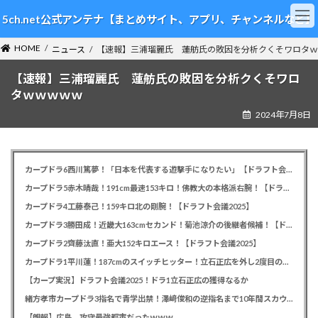
コ
ナ
5ch.net公式アンテナ【まとめサイト、アプリ、チャンネルなど】
ン
ビ
テ
ゲ
HOME
ン
ー
ニュース
【速報】三浦瑠麗氏 蓮舫氏の敗因を分析クくそワロタｗ
ツ
シ
【速報】三浦瑠麗氏 蓮舫氏の敗因を分析クくそワロ
へ
ョ
ス
ン
タｗｗｗｗｗ
キ
に
2024年7月8日
ッ
移
プ
動
カープドラ6西川篤夢！「日本を代表する遊撃手になりたい」【ドラフト会議2025】
カープドラ5赤木晴哉！191cm最速153キロ！佛教大の本格派右腕！【ドラフト会議2025】
カープドラ4工藤泰己！159キロ北の剛腕！【ドラフト会議2025】
カープドラ3勝田成！近畿大163cmセカンド！菊池涼介の後継者候補！【ドラフト会議2025】
カープドラ2齊藤汰直！亜大152キロエース！【ドラフト会議2025】
カープドラ1平川蓮！187cmのスイッチヒッター！立石正広を外し2度目の重複も新井監督がクジを引き当てる！【ドラフト会議2025】
【カープ実況】ドラフト会議2025！ドラ1立石正広の獲得なるか
緒方孝市カープドラ3指名で青学出禁！澤﨑俊和の逆指名まで10年間スカウト出禁
【朗報】広島、攻守最強都市だったｗｗｗ