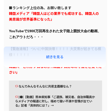
■ランキング上位の為、お願い致します
韓国メディア「韓国人はどの業界でも成功する。韓国人の
美意識が世界基準になった」
YouTubeで1900万回再生された女子陸上競技大会の動画、
これアウトだろ・・・
【緊急速報】 ついに中国決壊！！！！ 大災害が起きてる模
様！！！！！
続きを見る
韓国人「これがプロなのか…韓国プロ野球の守備をご覧くだ
さい」
なんでみんなそんなに共産主義嫌なん？
|●|【動画】熊本県知事「ご遺族、被災者、自治体職員か
らメディアの報道に対し、極めて強い不満や苦情が出てい
る」記者「具体的には？」→