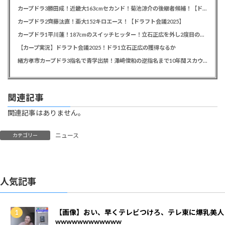
カープドラ3勝田成！近畿大163cmセカンド！菊池涼介の後継者候補！【ドラフト会議2025】
【驚愕】 社内で「これ」のやり取りしてたら逮捕されたん
だがｗｗｗｗｗｗｗ
カープドラ2齊藤汰直！亜大152キロエース！【ドラフト会議2025】
カープドラ1平川蓮！187cmのスイッチヒッター！立石正広を外し2度目の重複も新井監督がクジを引き当てる！【ドラフト会議2025】
大久保佳代子「休みの日はだいたい…」まさかの習慣を暴
【カープ実況】ドラフト会議2025！ドラ1立石正広の獲得なるか
露ｗｗｗ
緒方孝市カープドラ3指名で青学出禁！澤﨑俊和の逆指名まで10年間スカウト出禁
関連記事
関連記事はありません。
ニュース
カテゴリー
人気記事
【画像】おい、早くテレビつけろ、テレ東に爆乳美人
wwwwwwwwwwww