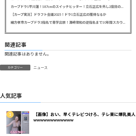
カープドラ1平川蓮！187cmのスイッチヒッター！立石正広を外し2度目の重複も新井監督がクジを引き当てる！【ドラフト会議2025】
【カープ実況】ドラフト会議2025！ドラ1立石正広の獲得なるか
緒方孝市カープドラ3指名で青学出禁！澤﨑俊和の逆指名まで10年間スカウト出禁
関連記事
関連記事はありません。
ニュース
カテゴリー
人気記事
【画像】おい、早くテレビつけろ、テレ東に爆乳美人
wwwwwwwwwwww