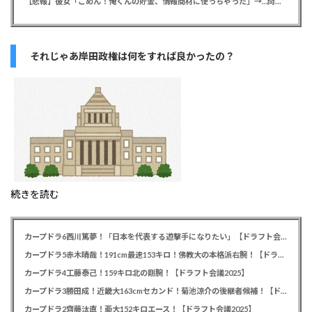
【悲報】彼女「ごめん！俺くんの貯金、情報商材に使っちゃった」→…問い詰めたらギャン泣きされたんだが俺が悪いのか？
それじゃあ岸田政権は何をすれば良かったの？
続きを読む
カープドラ6西川篤夢！「日本を代表する遊撃手になりたい」【ドラフト会議2025】
カープドラ5赤木晴哉！191cm最速153キロ！佛教大の本格派右腕！【ドラフト会議2025】
カープドラ4工藤泰己！159キロ北の剛腕！【ドラフト会議2025】
カープドラ3勝田成！近畿大163cmセカンド！菊池涼介の後継者候補！【ドラフト会議2025】
カープドラ2齊藤汰直！亜大152キロエース！【ドラフト会議2025】