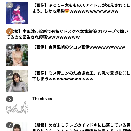
【画像】ぶってー太もものJCアイドルが発見されてし
まう。しかも爆胸
ｗｗｗｗｗｗｗｗｗｗｗｗ
【悲報】木更津市役所で有名なドスケベ女性主任(31)ソープで働い
てるのを密告され停職ｗｗｗｗｗｗｗｗ
【画像】吉岡里帆のシコい画像wwwwwwwwwww
【画像】ミス青コンのたぬき女王、お乳で童貞を○し
てしまうｗｗｗｗｗｗｗｗｗｗｗ
Thank you !
【朗報】めざましテレビのイマドキに出演している豊
島心桜さん、とんでもない水着姿を披露する （※画像