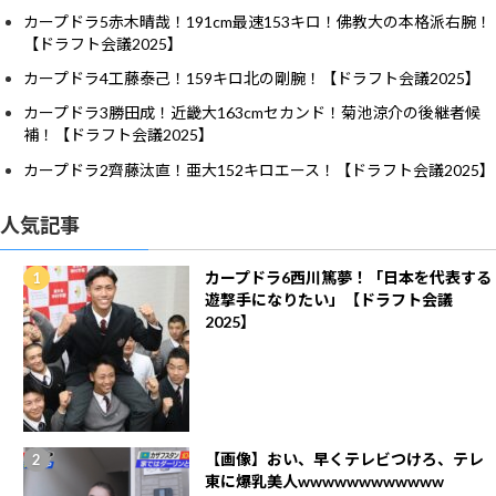
カープドラ5赤木晴哉！191cm最速153キロ！佛教大の本格派右腕！
【ドラフト会議2025】
カープドラ4工藤泰己！159キロ北の剛腕！【ドラフト会議2025】
カープドラ3勝田成！近畿大163cmセカンド！菊池涼介の後継者候
補！【ドラフト会議2025】
カープドラ2齊藤汰直！亜大152キロエース！【ドラフト会議2025】
人気記事
カープドラ6西川篤夢！「日本を代表する
遊撃手になりたい」【ドラフト会議
2025】
【画像】おい、早くテレビつけろ、テレ
東に爆乳美人wwwwwwwwwwww