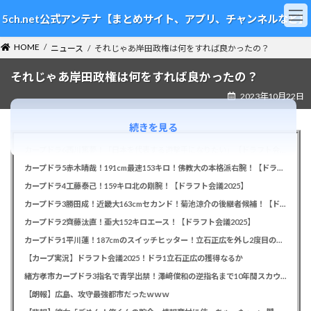
コ
ナ
5ch.net公式アンテナ【まとめサイト、アプリ、チャンネルなど】
ン
ビ
テ
ゲ
HOME
ン
ー
ニュース
それじゃあ岸田政権は何をすれば良かったの？
ツ
シ
それじゃあ岸田政権は何をすれば良かったの？
へ
ョ
ス
ン
2023年10月22日
キ
に
ッ
移
続きを見る
プ
動
カープドラ6西川篤夢！「日本を代表する遊撃手になりたい」【ドラフト会議2025】
カープドラ5赤木晴哉！191cm最速153キロ！佛教大の本格派右腕！【ドラフト会議2025】
カープドラ4工藤泰己！159キロ北の剛腕！【ドラフト会議2025】
カープドラ3勝田成！近畿大163cmセカンド！菊池涼介の後継者候補！【ドラフト会議2025】
カープドラ2齊藤汰直！亜大152キロエース！【ドラフト会議2025】
カープドラ1平川蓮！187cmのスイッチヒッター！立石正広を外し2度目の重複も新井監督がクジを引き当てる！【ドラフト会議2025】
【カープ実況】ドラフト会議2025！ドラ1立石正広の獲得なるか
緒方孝市カープドラ3指名で青学出禁！澤﨑俊和の逆指名まで10年間スカウト出禁
【朗報】広島、攻守最強都市だったｗｗｗ