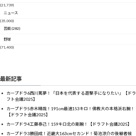
(21,739)
ニュース
(35,000)
芸能 (282)
野球
(71,400)
最新記事
カープドラ6西川篤夢！「日本を代表する遊撃手になりたい」【ドラ
フト会議2025】
カープドラ5赤木晴哉！191cm最速153キロ！佛教大の本格派右腕！
【ドラフト会議2025】
カープドラ4工藤泰己！159キロ北の剛腕！【ドラフト会議2025】
カープドラ3勝田成！近畿大163cmセカンド！菊池涼介の後継者候