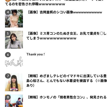
てるのを密告され停職ｗｗｗｗｗｗｗｗ
【画像】吉岡里帆のシコい画像wwwwwwwwwww
【画像】ミス青コンのたぬき女王、お乳で童貞を○し
てしまうｗｗｗｗｗｗｗｗｗｗｗ
Thank you !
【朗報】めざましテレビのイマドキに出演している豊
島心桜さん、とんでもない水着姿を披露する （※画像
あり）
【朗報】ホンモノの「弱者男性合コン」、発見される