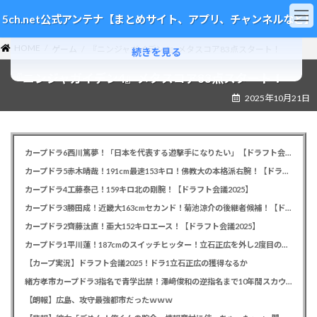
コ
ナ
5ch.net公式アンテナ【まとめサイト、アプリ、チャンネルなど】
ン
ビ
テ
ゲ
HOME
ン
ー
ゲーム
『ニンジャガイデン4』メタスコア83点スタート！
続きを見る
ツ
シ
『ニンジャガイデン4』メタスコア83点スタート！
へ
ョ
ス
ン
2025年10月21日
キ
に
ッ
移
プ
動
カープドラ6西川篤夢！「日本を代表する遊撃手になりたい」【ドラフト会議2025】
カープドラ5赤木晴哉！191cm最速153キロ！佛教大の本格派右腕！【ドラフト会議2025】
カープドラ4工藤泰己！159キロ北の剛腕！【ドラフト会議2025】
カープドラ3勝田成！近畿大163cmセカンド！菊池涼介の後継者候補！【ドラフト会議2025】
カープドラ2齊藤汰直！亜大152キロエース！【ドラフト会議2025】
カープドラ1平川蓮！187cmのスイッチヒッター！立石正広を外し2度目の重複も新井監督がクジを引き当てる！【ドラフト会議2025】
【カープ実況】ドラフト会議2025！ドラ1立石正広の獲得なるか
緒方孝市カープドラ3指名で青学出禁！澤﨑俊和の逆指名まで10年間スカウト出禁
【朗報】広島、攻守最強都市だったｗｗｗ