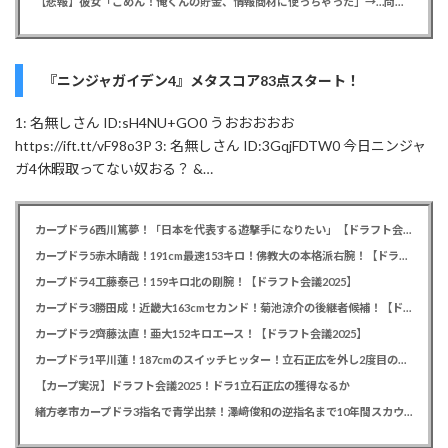
【悲報】彼女「ごめん！俺くんの貯金、情報商材に使っちゃった」→…問い詰めたらギャン泣きされたんだが俺が悪いのか？
『ニンジャガイデン4』メタスコア83点スタート！
1: 名無しさん ID:sH4NU+GO0 うおおおおお
https://ift.tt/vF98o3P 3: 名無しさん ID:3GqjFDTW0 今日ニンジャ
ガ4休暇取ってない奴おる？ &…
カープドラ6西川篤夢！「日本を代表する遊撃手になりたい」【ドラフト会議2025】
カープドラ5赤木晴哉！191cm最速153キロ！佛教大の本格派右腕！【ドラフト会議2025】
カープドラ4工藤泰己！159キロ北の剛腕！【ドラフト会議2025】
カープドラ3勝田成！近畿大163cmセカンド！菊池涼介の後継者候補！【ドラフト会議2025】
カープドラ2齊藤汰直！亜大152キロエース！【ドラフト会議2025】
カープドラ1平川蓮！187cmのスイッチヒッター！立石正広を外し2度目の重複も新井監督がクジを引き当てる！【ドラフト会議2025】
【カープ実況】ドラフト会議2025！ドラ1立石正広の獲得なるか
緒方孝市カープドラ3指名で青学出禁！澤﨑俊和の逆指名まで10年間スカウト出禁