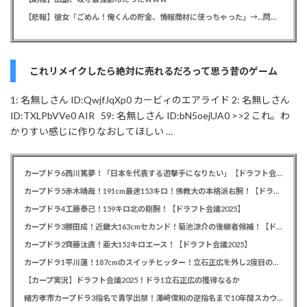
【悲報】彼女「ごめん！俺くんの貯金、情報商材に使っちゃった」→…問い詰めたらギャン泣きされたんだが俺が悪いのか？
これリメイクしたら絶対に売れるだろって思う昔のゲーム
1: 名無しさん ID:QwjfJqXp0 カービィのエアライド 2: 名無しさん
ID:TXLPbVVe0 AIR 59: 名無しさん ID:bN5oejUA0 >>2 これ。わ
かりすい感じに作りなおしてほしい …
カープドラ6西川篤夢！「日本を代表する遊撃手になりたい」【ドラフト会議2025】
カープドラ5赤木晴哉！191cm最速153キロ！佛教大の本格派右腕！【ドラフト会議2025】
カープドラ4工藤泰己！159キロ北の剛腕！【ドラフト会議2025】
カープドラ3勝田成！近畿大163cmセカンド！菊池涼介の後継者候補！【ドラフト会議2025】
カープドラ2齊藤汰直！亜大152キロエース！【ドラフト会議2025】
カープドラ1平川蓮！187cmのスイッチヒッター！立石正広を外し2度目の重複も新井監督がクジを引き当てる！【ドラフト会議2025】
【カープ実況】ドラフト会議2025！ドラ1立石正広の獲得なるか
緒方孝市カープドラ3指名で青学出禁！澤﨑俊和の逆指名まで10年間スカウト出禁