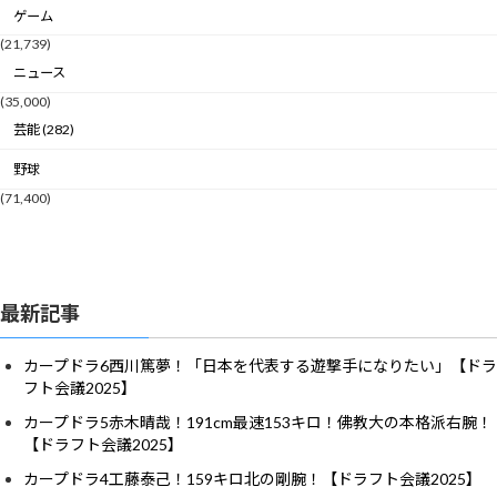
ゲーム
(21,739)
ニュース
(35,000)
芸能 (282)
野球
(71,400)
最新記事
カープドラ6西川篤夢！「日本を代表する遊撃手になりたい」【ドラ
フト会議2025】
カープドラ5赤木晴哉！191cm最速153キロ！佛教大の本格派右腕！
【ドラフト会議2025】
カープドラ4工藤泰己！159キロ北の剛腕！【ドラフト会議2025】