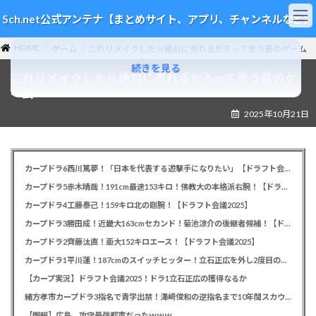
コ
ナ
5ch.net公式アンテナ【まとめサイト、アプリ、チャンネルなど】
ン
ビ
テ
ゲ
HOME
ン
ー
ゲーム
これリメイクしたら絶対に売れるだろって思う昔のゲーム
ツ
シ
続きを見る
これリメイクしたら絶対に売れるだろって思う昔のゲ
へ
ョ
ス
ン
ーム
キ
に
2025年10月21日
ッ
移
プ
動
カープドラ6西川篤夢！「日本を代表する遊撃手になりたい」【ドラフト会議2025】
カープドラ5赤木晴哉！191cm最速153キロ！佛教大の本格派右腕！【ドラフト会議2025】
カープドラ4工藤泰己！159キロ北の剛腕！【ドラフト会議2025】
カープドラ3勝田成！近畿大163cmセカンド！菊池涼介の後継者候補！【ドラフト会議2025】
カープドラ2齊藤汰直！亜大152キロエース！【ドラフト会議2025】
カープドラ1平川蓮！187cmのスイッチヒッター！立石正広を外し2度目の重複も新井監督がクジを引き当てる！【ドラフト会議2025】
【カープ実況】ドラフト会議2025！ドラ1立石正広の獲得なるか
緒方孝市カープドラ3指名で青学出禁！澤﨑俊和の逆指名まで10年間スカウト出禁
【朗報】広島、攻守最強都市だったｗｗｗ