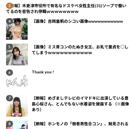
【悲報】木更津市役所で有名なドスケベ女性主任(31)ソープで働い
てるのを密告され停職ｗｗｗｗｗｗｗｗ
【画像】吉岡里帆のシコい画像wwwwwwwwwww
【画像】ミス青コンのたぬき女王、お乳で童貞を○し
てしまうｗｗｗｗｗｗｗｗｗｗｗ
Thank you !
【朗報】めざましテレビのイマドキに出演している豊
島心桜さん、とんでもない水着姿を披露する （※画像
あり）
【朗報】ホンモノの「弱者男性合コン」、発見される