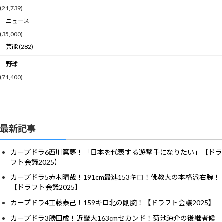
(21,739)
ニュース
(35,000)
芸能 (282)
野球
(71,400)
最新記事
カープドラ6西川篤夢！「日本を代表する遊撃手になりたい」【ドラ
フト会議2025】
カープドラ5赤木晴哉！191cm最速153キロ！佛教大の本格派右腕！
【ドラフト会議2025】
カープドラ4工藤泰己！159キロ北の剛腕！【ドラフト会議2025】
カープドラ3勝田成！近畿大163cmセカンド！菊池涼介の後継者候