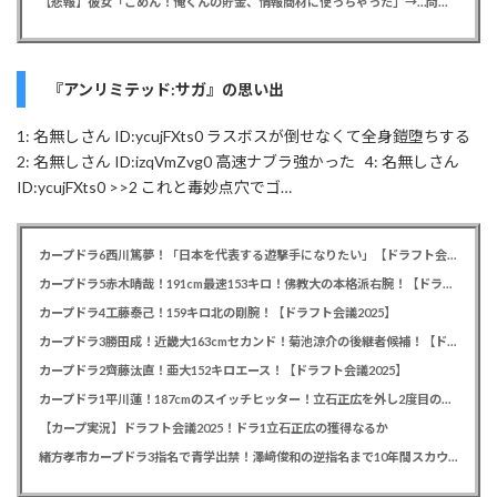
【悲報】彼女「ごめん！俺くんの貯金、情報商材に使っちゃった」→…問い詰めたらギャン泣きされたんだが俺が悪いのか？
『アンリミテッド:サガ』の思い出
1: 名無しさん ID:ycujFXts0 ラスボスが倒せなくて全身鎧堕ちする
2: 名無しさん ID:izqVmZvg0 高速ナブラ強かった 4: 名無しさん
ID:ycujFXts0 >>2 これと毒妙点穴でゴ…
カープドラ6西川篤夢！「日本を代表する遊撃手になりたい」【ドラフト会議2025】
カープドラ5赤木晴哉！191cm最速153キロ！佛教大の本格派右腕！【ドラフト会議2025】
カープドラ4工藤泰己！159キロ北の剛腕！【ドラフト会議2025】
カープドラ3勝田成！近畿大163cmセカンド！菊池涼介の後継者候補！【ドラフト会議2025】
カープドラ2齊藤汰直！亜大152キロエース！【ドラフト会議2025】
カープドラ1平川蓮！187cmのスイッチヒッター！立石正広を外し2度目の重複も新井監督がクジを引き当てる！【ドラフト会議2025】
【カープ実況】ドラフト会議2025！ドラ1立石正広の獲得なるか
緒方孝市カープドラ3指名で青学出禁！澤﨑俊和の逆指名まで10年間スカウト出禁