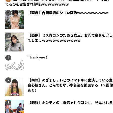
てるのを密告され停職ｗｗｗｗｗｗｗｗ
【画像】吉岡里帆のシコい画像wwwwwwwwwww
【画像】ミス青コンのたぬき女王、お乳で童貞を○し
てしまうｗｗｗｗｗｗｗｗｗｗｗ
Thank you !
【朗報】めざましテレビのイマドキに出演している豊
島心桜さん、とんでもない水着姿を披露する （※画像
あり）
【朗報】ホンモノの「弱者男性合コン」、発見される