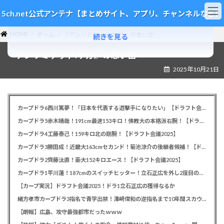
コ
ナ
5ch.net公式アンテナ【まとめサイト、アプリ、チャンネルなど】
ン
ビ
テ
ゲ
HOME
ン
ー
ゲーム
『アンリミテッド:サガ』の思い出
続きを見る
ツ
シ
『アンリミテッド:サガ』の思い出
へ
ョ
ス
ン
2025年10月21日
キ
に
ッ
移
プ
動
カープドラ6西川篤夢！「日本を代表する遊撃手になりたい」【ドラフト会議2025】
カープドラ5赤木晴哉！191cm最速153キロ！佛教大の本格派右腕！【ドラフト会議2025】
カープドラ4工藤泰己！159キロ北の剛腕！【ドラフト会議2025】
カープドラ3勝田成！近畿大163cmセカンド！菊池涼介の後継者候補！【ドラフト会議2025】
カープドラ2齊藤汰直！亜大152キロエース！【ドラフト会議2025】
カープドラ1平川蓮！187cmのスイッチヒッター！立石正広を外し2度目の重複も新井監督がクジを引き当てる！【ドラフト会議2025】
【カープ実況】ドラフト会議2025！ドラ1立石正広の獲得なるか
緒方孝市カープドラ3指名で青学出禁！澤﨑俊和の逆指名まで10年間スカウト出禁
【朗報】広島、攻守最強都市だったｗｗｗ