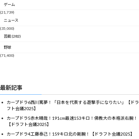
ゲーム
(21,739)
ニュース
(35,000)
芸能 (282)
野球
(71,400)
最新記事
カープドラ6西川篤夢！「日本を代表する遊撃手になりたい」【ドラ
フト会議2025】
カープドラ5赤木晴哉！191cm最速153キロ！佛教大の本格派右腕！
【ドラフト会議2025】
カープドラ4工藤泰己！159キロ北の剛腕！【ドラフト会議2025】