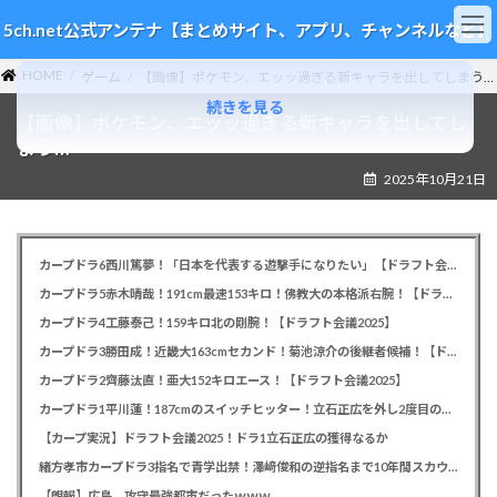
コ
ナ
5ch.net公式アンテナ【まとめサイト、アプリ、チャンネルなど】
ン
ビ
テ
ゲ
HOME
ン
ー
ゲーム
【画像】ポケモン、エッッ過ぎる新キャラを出してしまう…
ツ
シ
続きを見る
【画像】ポケモン、エッッ過ぎる新キャラを出してし
へ
ョ
ス
ン
まう…
キ
に
2025年10月21日
ッ
移
プ
動
カープドラ6西川篤夢！「日本を代表する遊撃手になりたい」【ドラフト会議2025】
カープドラ5赤木晴哉！191cm最速153キロ！佛教大の本格派右腕！【ドラフト会議2025】
カープドラ4工藤泰己！159キロ北の剛腕！【ドラフト会議2025】
カープドラ3勝田成！近畿大163cmセカンド！菊池涼介の後継者候補！【ドラフト会議2025】
カープドラ2齊藤汰直！亜大152キロエース！【ドラフト会議2025】
カープドラ1平川蓮！187cmのスイッチヒッター！立石正広を外し2度目の重複も新井監督がクジを引き当てる！【ドラフト会議2025】
【カープ実況】ドラフト会議2025！ドラ1立石正広の獲得なるか
緒方孝市カープドラ3指名で青学出禁！澤﨑俊和の逆指名まで10年間スカウト出禁
【朗報】広島、攻守最強都市だったｗｗｗ