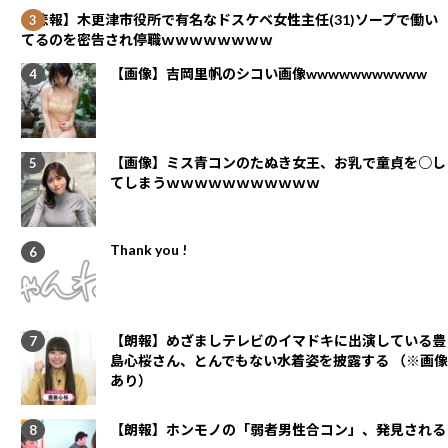
【悲報】木更津市役所で有名なドスケベ女性主任(31)ソープで働い
てるのを密告され停職ｗｗｗｗｗｗｗｗ
【画像】吉岡里帆のシコい画像wwwwwwwwwww
【画像】ミス青コンのたぬき女王、お乳で童貞を○し
てしまうｗｗｗｗｗｗｗｗｗｗｗ
Thank you !
【朗報】めざましテレビのイマドキに出演している豊
島心桜さん、とんでもない水着姿を披露する （※画像
あり）
【朗報】ホンモノの「弱者男性合コン」、発見される