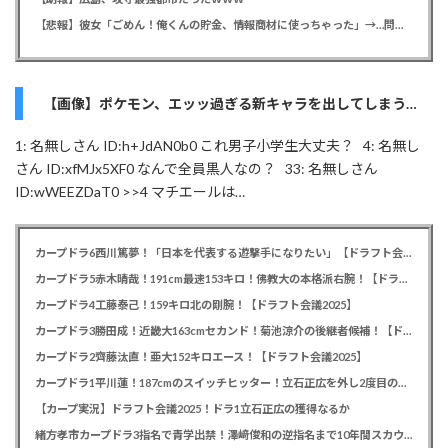
【悲報】彼女「ごめん！俺くんの貯金、情報商材に使っちゃった」→…問い詰めたらギャン泣きされたんだが俺が悪いのか？
【画像】ポケモン、エッッ過ぎる新キャラを出してしまう…
1: 名無しさん ID:h+JdAN0b0 これ男子小学生大丈夫？ 4: 名無し
さん ID:xfMJx5XF0 なんで全員黒人なの？ 33: 名無しさん
ID:wWEEZDaT0 >>4 マチエールは…
カープドラ6西川篤夢！「日本を代表する遊撃手になりたい」【ドラフト会議2025】
カープドラ5赤木晴哉！191cm最速153キロ！佛教大の本格派右腕！【ドラフト会議2025】
カープドラ4工藤泰己！159キロ北の剛腕！【ドラフト会議2025】
カープドラ3勝田成！近畿大163cmセカンド！菊池涼介の後継者候補！【ドラフト会議2025】
カープドラ2齊藤汰直！亜大152キロエース！【ドラフト会議2025】
カープドラ1平川蓮！187cmのスイッチヒッター！立石正広を外し2度目の重複も新井監督がクジを引き当てる！【ドラフト会議2025】
【カープ実況】ドラフト会議2025！ドラ1立石正広の獲得なるか
緒方孝市カープドラ3指名で青学出禁！澤﨑俊和の逆指名まで10年間スカウト出禁