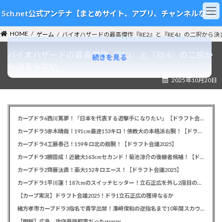
コ
ナ
5ch.net公式アンテナ【まとめサイト、アプリ、チャンネルなど】
ン
ビ
テ
ゲ
HOME
ン
ー
ゲーム
バイオハザードの最高傑作『RE2』と『RE4』の二択から決
ツ
シ
バイオハザードの最高傑作『RE2』と『RE4』の二択か
へ
ョ
続きを見る
ス
ン
ら決まらない
キ
に
2025年10月20日
ッ
移
プ
動
カープドラ6西川篤夢！「日本を代表する遊撃手になりたい」【ドラフト会議2025】
カープドラ5赤木晴哉！191cm最速153キロ！佛教大の本格派右腕！【ドラフト会議2025】
カープドラ4工藤泰己！159キロ北の剛腕！【ドラフト会議2025】
カープドラ3勝田成！近畿大163cmセカンド！菊池涼介の後継者候補！【ドラフト会議2025】
カープドラ2齊藤汰直！亜大152キロエース！【ドラフト会議2025】
カープドラ1平川蓮！187cmのスイッチヒッター！立石正広を外し2度目の重複も新井監督がクジを引き当てる！【ドラフト会議2025】
【カープ実況】ドラフト会議2025！ドラ1立石正広の獲得なるか
緒方孝市カープドラ3指名で青学出禁！澤﨑俊和の逆指名まで10年間スカウト出禁
【朗報】広島、攻守最強都市だったｗｗｗ