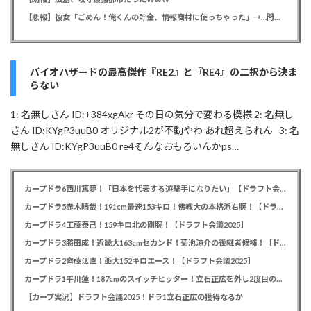
【悲報】彼女「ごめん！俺くんの貯金、情報商材に使っちゃった」→…問い詰めたらギャン泣きされたんだが俺が悪いのか？
バイオハザードの最高傑作『RE2』と『RE4』の二択から決ま
らない
1: 名無しさん ID:+384xgAkr その日の気分で変わる模様 2: 名無し
さん ID:KYgP3uuB0 オリジナル2が不動やわ あれ超えられん 3: 名
無しさん ID:KYgP3uuB0 re4そんなおもろいんかps…
カープドラ6西川篤夢！「日本を代表する遊撃手になりたい」【ドラフト会議2025】
カープドラ5赤木晴哉！191cm最速153キロ！佛教大の本格派右腕！【ドラフト会議2025】
カープドラ4工藤泰己！159キロ北の剛腕！【ドラフト会議2025】
カープドラ3勝田成！近畿大163cmセカンド！菊池涼介の後継者候補！【ドラフト会議2025】
カープドラ2齊藤汰直！亜大152キロエース！【ドラフト会議2025】
カープドラ1平川蓮！187cmのスイッチヒッター！立石正広を外し2度目の重複も新井監督がクジを引き当てる！【ドラフト会議2025】
【カープ実況】ドラフト会議2025！ドラ1立石正広の獲得なるか