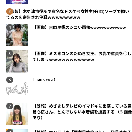
【悲報】木更津市役所で有名なドスケベ女性主任(31)ソープで働い
てるのを密告され停職ｗｗｗｗｗｗｗｗ
【画像】吉岡里帆のシコい画像wwwwwwwwwww
【画像】ミス青コンのたぬき女王、お乳で童貞を○し
てしまうｗｗｗｗｗｗｗｗｗｗｗ
Thank you !
【朗報】めざましテレビのイマドキに出演している豊
島心桜さん、とんでもない水着姿を披露する （※画像
あり）