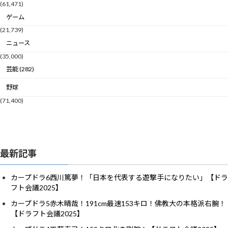
(61,471)
ゲーム
(21,739)
ニュース
(35,000)
芸能 (282)
野球
(71,400)
最新記事
カープドラ6西川篤夢！「日本を代表する遊撃手になりたい」【ドラ
フト会議2025】
カープドラ5赤木晴哉！191cm最速153キロ！佛教大の本格派右腕！
【ドラフト会議2025】