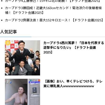
カープドラ4工藤泰己！159キロ北の剛腕！【ドラフト会議2025】
カープドラ3勝田成！近畿大163cmセカンド！菊池涼介の後継者候
補！【ドラフト会議2025】
カープドラ2齊藤汰直！亜大152キロエース！【ドラフト会議2025】
人気記事
カープドラ6西川篤夢！「日本を代表する
遊撃手になりたい」【ドラフト会議
2025】
【画像】おい、早くテレビつけろ、テレ
東に爆乳美人wwwwwwwwwwww