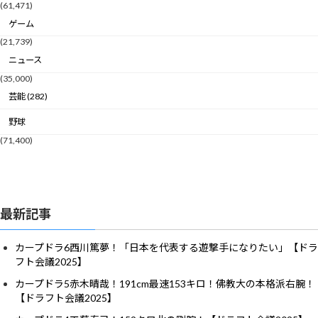
(61,471)
ゲーム
(21,739)
ニュース
(35,000)
芸能 (282)
野球
(71,400)
最新記事
カープドラ6西川篤夢！「日本を代表する遊撃手になりたい」【ドラ
フト会議2025】
カープドラ5赤木晴哉！191cm最速153キロ！佛教大の本格派右腕！
【ドラフト会議2025】