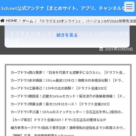
コ
ナ
5ch.net公式アンテナ【まとめサイト、アプリ、チャンネルなど】
ン
ビ
テ
ゲ
HOME
ン
ー
ゲーム
『ドラクエ10オンライン』、バージョン8が2026年発売決
ツ
シ
『ドラクエ10オンライン』、バージョン8が2026年発
へ
ョ
続きを見る
ス
ン
売決定！
キ
に
2025年10月20日
ッ
移
プ
動
カープドラ6西川篤夢！「日本を代表する遊撃手になりたい」【ドラフト会議2025】
カープドラ5赤木晴哉！191cm最速153キロ！佛教大の本格派右腕！【ドラフト会議2025】
カープドラ4工藤泰己！159キロ北の剛腕！【ドラフト会議2025】
カープドラ3勝田成！近畿大163cmセカンド！菊池涼介の後継者候補！【ドラフト会議2025】
カープドラ2齊藤汰直！亜大152キロエース！【ドラフト会議2025】
カープドラ1平川蓮！187cmのスイッチヒッター！立石正広を外し2度目の重複も新井監督がクジを引き当てる！【ドラフト会議2025】
【カープ実況】ドラフト会議2025！ドラ1立石正広の獲得なるか
緒方孝市カープドラ3指名で青学出禁！澤﨑俊和の逆指名まで10年間スカウト出禁
【朗報】広島、攻守最強都市だったｗｗｗ