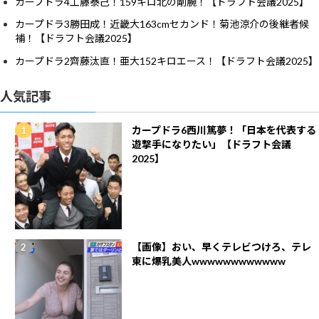
カープドラ4工藤泰己！159キロ北の剛腕！【ドラフト会議2025】
カープドラ3勝田成！近畿大163cmセカンド！菊池涼介の後継者候
補！【ドラフト会議2025】
カープドラ2齊藤汰直！亜大152キロエース！【ドラフト会議2025】
人気記事
カープドラ6西川篤夢！「日本を代表する
遊撃手になりたい」【ドラフト会議
2025】
【画像】おい、早くテレビつけろ、テレ
東に爆乳美人wwwwwwwwwwww