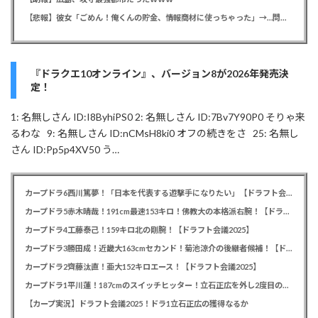
【悲報】彼女「ごめん！俺くんの貯金、情報商材に使っちゃった」→…問い詰めたらギャン泣きされたんだが俺が悪いのか？
『ドラクエ10オンライン』、バージョン8が2026年発売決
定！
1: 名無しさん ID:I8ByhiPS0 2: 名無しさん ID:7Bv7Y90P0 そりゃ来
るわな 9: 名無しさん ID:nCMsH8ki0 オフの続きをさ 25: 名無し
さん ID:Pp5p4XV50 う…
カープドラ6西川篤夢！「日本を代表する遊撃手になりたい」【ドラフト会議2025】
カープドラ5赤木晴哉！191cm最速153キロ！佛教大の本格派右腕！【ドラフト会議2025】
カープドラ4工藤泰己！159キロ北の剛腕！【ドラフト会議2025】
カープドラ3勝田成！近畿大163cmセカンド！菊池涼介の後継者候補！【ドラフト会議2025】
カープドラ2齊藤汰直！亜大152キロエース！【ドラフト会議2025】
カープドラ1平川蓮！187cmのスイッチヒッター！立石正広を外し2度目の重複も新井監督がクジを引き当てる！【ドラフト会議2025】
【カープ実況】ドラフト会議2025！ドラ1立石正広の獲得なるか