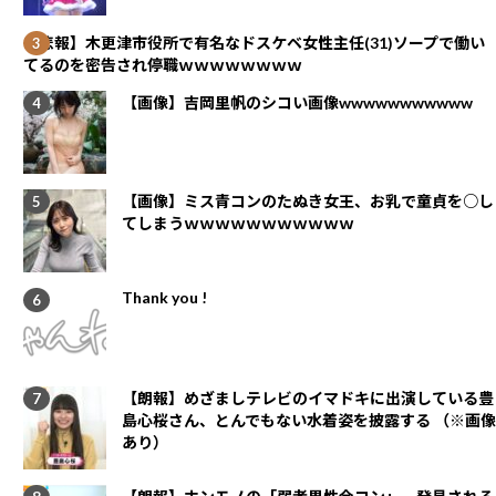
【悲報】木更津市役所で有名なドスケベ女性主任(31)ソープで働い
てるのを密告され停職ｗｗｗｗｗｗｗｗ
【画像】吉岡里帆のシコい画像wwwwwwwwwww
【画像】ミス青コンのたぬき女王、お乳で童貞を○し
てしまうｗｗｗｗｗｗｗｗｗｗｗ
Thank you !
【朗報】めざましテレビのイマドキに出演している豊
島心桜さん、とんでもない水着姿を披露する （※画像
あり）