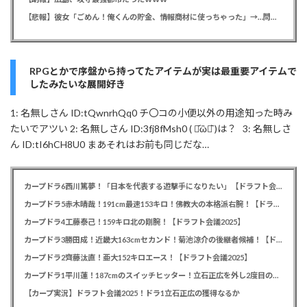
【悲報】彼女「ごめん！俺くんの貯金、情報商材に使っちゃった」→…問い詰めたらギャン泣きされたんだが俺が悪いのか？
RPGとかで序盤から持ってたアイテムが実は最重要アイテムで
したみたいな展開好き
1: 名無しさん ID:tQwnrhQq0 チ〇コの小便以外の用途知った時み
たいでアツい 2: 名無しさん ID:3fj8fMsh0 ( ･᷄ὢ･᷅ )は？ 3: 名無しさ
ん ID:tI6hCH8U0 まあそれはお前も同じだな…
カープドラ6西川篤夢！「日本を代表する遊撃手になりたい」【ドラフト会議2025】
カープドラ5赤木晴哉！191cm最速153キロ！佛教大の本格派右腕！【ドラフト会議2025】
カープドラ4工藤泰己！159キロ北の剛腕！【ドラフト会議2025】
カープドラ3勝田成！近畿大163cmセカンド！菊池涼介の後継者候補！【ドラフト会議2025】
カープドラ2齊藤汰直！亜大152キロエース！【ドラフト会議2025】
カープドラ1平川蓮！187cmのスイッチヒッター！立石正広を外し2度目の重複も新井監督がクジを引き当てる！【ドラフト会議2025】
【カープ実況】ドラフト会議2025！ドラ1立石正広の獲得なるか