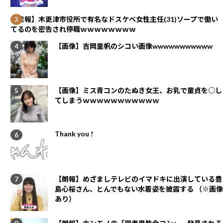
【悲報】木更津市役所で有名なドスケベ女性主任(31)ソープで働い
てるのを密告され停職ｗｗｗｗｗｗｗｗ
【画像】吉岡里帆のシコい画像wwwwwwwwwww
【画像】ミス青コンのたぬき女王、お乳で童貞を○し
てしまうｗｗｗｗｗｗｗｗｗｗｗ
Thank you !
【朗報】めざましテレビのイマドキに出演している豊
島心桜さん、とんでもない水着姿を披露する （※画像
あり）