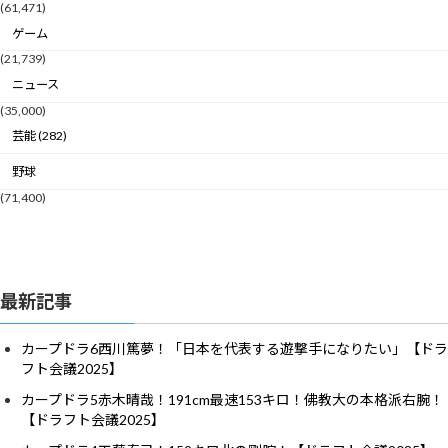
(61,471)
ゲーム
(21,739)
ニュース
(35,000)
芸能 (282)
野球
(71,400)
最新記事
カープドラ6西川篤夢！「日本を代表する遊撃手になりたい」【ドラ
フト会議2025】
カープドラ5赤木晴哉！191cm最速153キロ！佛教大の本格派右腕！
【ドラフト会議2025】