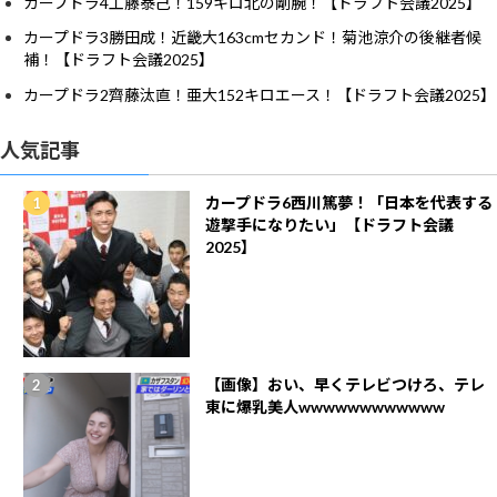
カープドラ4工藤泰己！159キロ北の剛腕！【ドラフト会議2025】
カープドラ3勝田成！近畿大163cmセカンド！菊池涼介の後継者候
補！【ドラフト会議2025】
カープドラ2齊藤汰直！亜大152キロエース！【ドラフト会議2025】
人気記事
カープドラ6西川篤夢！「日本を代表する
遊撃手になりたい」【ドラフト会議
2025】
【画像】おい、早くテレビつけろ、テレ
東に爆乳美人wwwwwwwwwwww