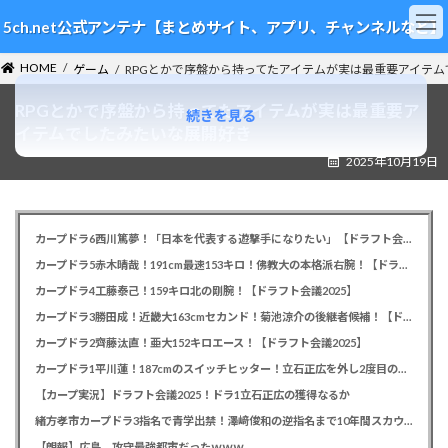
コ
ナ
5ch.net公式アンテナ【まとめサイト、アプリ、チャンネルなど】
ン
ビ
テ
ゲ
HOME
ン
ー
ゲーム
RPGとかで序盤から持ってたアイテムが実は最重要アイテ
ツ
シ
RPGとかで序盤から持ってたアイテムが実は最重要ア
へ
ョ
続きを見る
ス
ン
イテムでしたみたいな展開好き
キ
に
2025年10月19日
ッ
移
プ
動
カープドラ6西川篤夢！「日本を代表する遊撃手になりたい」【ドラフト会議2025】
カープドラ5赤木晴哉！191cm最速153キロ！佛教大の本格派右腕！【ドラフト会議2025】
カープドラ4工藤泰己！159キロ北の剛腕！【ドラフト会議2025】
カープドラ3勝田成！近畿大163cmセカンド！菊池涼介の後継者候補！【ドラフト会議2025】
カープドラ2齊藤汰直！亜大152キロエース！【ドラフト会議2025】
カープドラ1平川蓮！187cmのスイッチヒッター！立石正広を外し2度目の重複も新井監督がクジを引き当てる！【ドラフト会議2025】
【カープ実況】ドラフト会議2025！ドラ1立石正広の獲得なるか
緒方孝市カープドラ3指名で青学出禁！澤﨑俊和の逆指名まで10年間スカウト出禁
【朗報】広島、攻守最強都市だったｗｗｗ