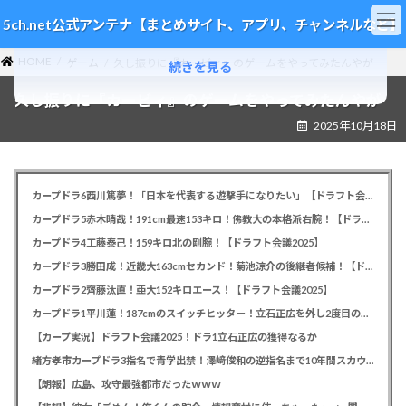
コ
ナ
5ch.net公式アンテナ【まとめサイト、アプリ、チャンネルなど】
ン
ビ
テ
ゲ
HOME
ン
ー
ゲーム
久し振りに『カービィ』のゲームをやってみたんやが
続きを見る
ツ
シ
久し振りに『カービィ』のゲームをやってみたんやが
へ
ョ
ス
ン
2025年10月18日
キ
に
ッ
移
プ
動
カープドラ6西川篤夢！「日本を代表する遊撃手になりたい」【ドラフト会議2025】
カープドラ5赤木晴哉！191cm最速153キロ！佛教大の本格派右腕！【ドラフト会議2025】
カープドラ4工藤泰己！159キロ北の剛腕！【ドラフト会議2025】
カープドラ3勝田成！近畿大163cmセカンド！菊池涼介の後継者候補！【ドラフト会議2025】
カープドラ2齊藤汰直！亜大152キロエース！【ドラフト会議2025】
カープドラ1平川蓮！187cmのスイッチヒッター！立石正広を外し2度目の重複も新井監督がクジを引き当てる！【ドラフト会議2025】
【カープ実況】ドラフト会議2025！ドラ1立石正広の獲得なるか
緒方孝市カープドラ3指名で青学出禁！澤﨑俊和の逆指名まで10年間スカウト出禁
【朗報】広島、攻守最強都市だったｗｗｗ