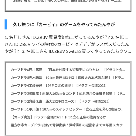
【悲報】彼女「ごめん！俺くんの貯金、情報商材に使っちゃった」→…問い詰めたらギャン泣きされたんだが俺が悪いのか？
久し振りに『カービィ』のゲームをやってみたんやが
1: 名無しさん ID:ZBdV 難易度跳ね上がってるんやが？? 2: 名無し
さん ID:ZBdV ワイの時代のカービィはデデデがラスボスだったん
やが？? 3: 名無しさん ID:ZBdV Switch2買ってやってみたらクソ…
カープドラ6西川篤夢！「日本を代表する遊撃手になりたい」【ドラフト会議2025】
カープドラ5赤木晴哉！191cm最速153キロ！佛教大の本格派右腕！【ドラフト会議2025】
カープドラ4工藤泰己！159キロ北の剛腕！【ドラフト会議2025】
カープドラ3勝田成！近畿大163cmセカンド！菊池涼介の後継者候補！【ドラフト会議2025】
カープドラ2齊藤汰直！亜大152キロエース！【ドラフト会議2025】
カープドラ1平川蓮！187cmのスイッチヒッター！立石正広を外し2度目の重複も新井監督がクジを引き当てる！【ドラフト会議2025】
【カープ実況】ドラフト会議2025！ドラ1立石正広の獲得なるか
緒方孝市カープドラ3指名で青学出禁！澤﨑俊和の逆指名まで10年間スカウト出禁