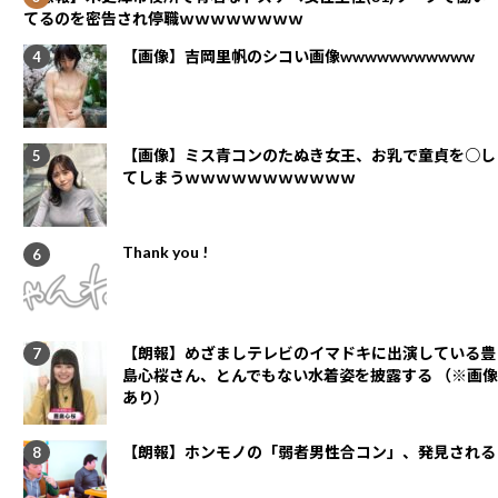
てるのを密告され停職ｗｗｗｗｗｗｗｗ
【画像】吉岡里帆のシコい画像wwwwwwwwwww
【画像】ミス青コンのたぬき女王、お乳で童貞を○し
てしまうｗｗｗｗｗｗｗｗｗｗｗ
Thank you !
【朗報】めざましテレビのイマドキに出演している豊
島心桜さん、とんでもない水着姿を披露する （※画像
あり）
【朗報】ホンモノの「弱者男性合コン」、発見される