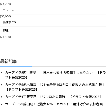
(21,739)
ニュース
(35,000)
芸能 (282)
野球
(71,400)
最新記事
カープドラ6西川篤夢！「日本を代表する遊撃手になりたい」【ドラ
フト会議2025】
カープドラ5赤木晴哉！191cm最速153キロ！佛教大の本格派右腕！
【ドラフト会議2025】
カープドラ4工藤泰己！159キロ北の剛腕！【ドラフト会議2025】
カープドラ3勝田成！近畿大163cmセカンド！菊池涼介の後継者候