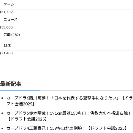
ゲーム
(21,739)
ニュース
(35,000)
芸能 (282)
野球
(71,400)
最新記事
カープドラ6西川篤夢！「日本を代表する遊撃手になりたい」【ドラ
フト会議2025】
カープドラ5赤木晴哉！191cm最速153キロ！佛教大の本格派右腕！
【ドラフト会議2025】
カープドラ4工藤泰己！159キロ北の剛腕！【ドラフト会議2025】