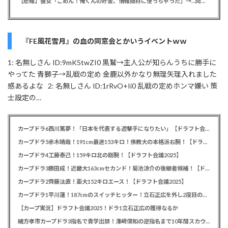
【悲報】彼女「ごめん！俺くんの貯金、情報商材に使っちゃった」→…問い詰めたらギャン泣きされたんだが俺が悪いのか？
『FE風花雪月』の血の同窓会とかいうイベントｗｗ
1: 名無しさん ID:9mK5twZI0 黒鷲→主人公が知らんうちに勝手に
やってた 青獅子→乱戦の定め 金鹿以外かなり無理矢理入れました
感あるよな 2: 名無しさん ID:1rRvO+Ii0 乱戦の定めホンマ嫌い 策
士設定の…
カープドラ6西川篤夢！「日本を代表する遊撃手になりたい」【ドラフト会議2025】
カープドラ5赤木晴哉！191cm最速153キロ！佛教大の本格派右腕！【ドラフト会議2025】
カープドラ4工藤泰己！159キロ北の剛腕！【ドラフト会議2025】
カープドラ3勝田成！近畿大163cmセカンド！菊池涼介の後継者候補！【ドラフト会議2025】
カープドラ2齊藤汰直！亜大152キロエース！【ドラフト会議2025】
カープドラ1平川蓮！187cmのスイッチヒッター！立石正広を外し2度目の重複も新井監督がクジを引き当てる！【ドラフト会議2025】
【カープ実況】ドラフト会議2025！ドラ1立石正広の獲得なるか
緒方孝市カープドラ3指名で青学出禁！澤﨑俊和の逆指名まで10年間スカウト出禁