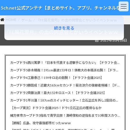
コ
ナ
5ch.net公式アンテナ【まとめサイト、アプリ、チャンネルなど】
ン
ビ
テ
ゲ
HOME
ン
ー
ゲーム
『FE風花雪月』の血の同窓会とかいうイベントｗｗ
ツ
シ
続きを見る
『FE風花雪月』の血の同窓会とかいうイベントｗｗ
へ
ョ
ス
ン
2025年10月18日
キ
に
ッ
移
プ
動
カープドラ6西川篤夢！「日本を代表する遊撃手になりたい」【ドラフト会議2025】
カープドラ5赤木晴哉！191cm最速153キロ！佛教大の本格派右腕！【ドラフト会議2025】
カープドラ4工藤泰己！159キロ北の剛腕！【ドラフト会議2025】
カープドラ3勝田成！近畿大163cmセカンド！菊池涼介の後継者候補！【ドラフト会議2025】
カープドラ2齊藤汰直！亜大152キロエース！【ドラフト会議2025】
カープドラ1平川蓮！187cmのスイッチヒッター！立石正広を外し2度目の重複も新井監督がクジを引き当てる！【ドラフト会議2025】
【カープ実況】ドラフト会議2025！ドラ1立石正広の獲得なるか
緒方孝市カープドラ3指名で青学出禁！澤﨑俊和の逆指名まで10年間スカウト出禁
【朗報】広島、攻守最強都市だったｗｗｗ