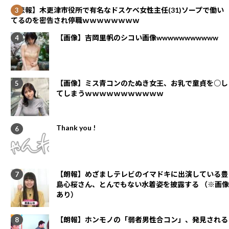
【悲報】木更津市役所で有名なドスケベ女性主任(31)ソープで働い
てるのを密告され停職ｗｗｗｗｗｗｗｗ
【画像】吉岡里帆のシコい画像wwwwwwwwwww
【画像】ミス青コンのたぬき女王、お乳で童貞を○し
てしまうｗｗｗｗｗｗｗｗｗｗｗ
Thank you !
【朗報】めざましテレビのイマドキに出演している豊
島心桜さん、とんでもない水着姿を披露する （※画像
あり）
【朗報】ホンモノの「弱者男性合コン」、発見される