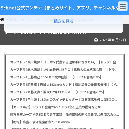
コ
ナ
5ch.net公式アンテナ【まとめサイト、アプリ、チャンネルなど】
ン
ビ
テ
ゲ
HOME
ン
ー
ゲーム
ゲームで消費アイテム使えない奴ｗｗ
続きを見る
ツ
シ
ゲームで消費アイテム使えない奴ｗｗ
へ
ョ
ス
ン
2025年10月17日
キ
に
ッ
移
プ
動
カープドラ6西川篤夢！「日本を代表する遊撃手になりたい」【ドラフト会議2025】
カープドラ5赤木晴哉！191cm最速153キロ！佛教大の本格派右腕！【ドラフト会議2025】
カープドラ4工藤泰己！159キロ北の剛腕！【ドラフト会議2025】
カープドラ3勝田成！近畿大163cmセカンド！菊池涼介の後継者候補！【ドラフト会議2025】
カープドラ2齊藤汰直！亜大152キロエース！【ドラフト会議2025】
カープドラ1平川蓮！187cmのスイッチヒッター！立石正広を外し2度目の重複も新井監督がクジを引き当てる！【ドラフト会議2025】
【カープ実況】ドラフト会議2025！ドラ1立石正広の獲得なるか
緒方孝市カープドラ3指名で青学出禁！澤﨑俊和の逆指名まで10年間スカウト出禁
【朗報】広島、攻守最強都市だったｗｗｗ