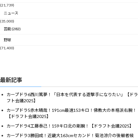
(21,739)
ニュース
(35,000)
芸能 (282)
野球
(71,400)
最新記事
カープドラ6西川篤夢！「日本を代表する遊撃手になりたい」【ドラ
フト会議2025】
カープドラ5赤木晴哉！191cm最速153キロ！佛教大の本格派右腕！
【ドラフト会議2025】
カープドラ4工藤泰己！159キロ北の剛腕！【ドラフト会議2025】
カープドラ3勝田成！近畿大163cmセカンド！菊池涼介の後継者候