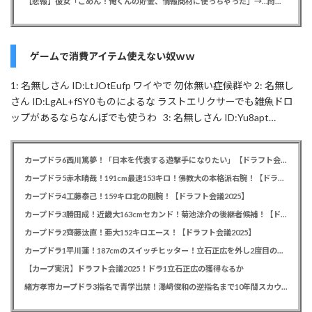
【悲報】彼女「ごめん！俺くんの貯金、情報商材に使っちゃった」→…問い詰めたらギャン泣きされたんだが俺が悪いのか？
ゲームで消費アイテム使えない奴ｗｗ
1: 名無しさん ID:LtJOtEufp ワイやで 勿体無い症候群や 2: 名無し
さん ID:LgAL+fSY0 ものによるな ラストエリクサーでも雑魚ドロ
ップがあるならなんぼでも使うわ 3: 名無しさん ID:Yu8apt…
カープドラ6西川篤夢！「日本を代表する遊撃手になりたい」【ドラフト会議2025】
カープドラ5赤木晴哉！191cm最速153キロ！佛教大の本格派右腕！【ドラフト会議2025】
カープドラ4工藤泰己！159キロ北の剛腕！【ドラフト会議2025】
カープドラ3勝田成！近畿大163cmセカンド！菊池涼介の後継者候補！【ドラフト会議2025】
カープドラ2齊藤汰直！亜大152キロエース！【ドラフト会議2025】
カープドラ1平川蓮！187cmのスイッチヒッター！立石正広を外し2度目の重複も新井監督がクジを引き当てる！【ドラフト会議2025】
【カープ実況】ドラフト会議2025！ドラ1立石正広の獲得なるか
緒方孝市カープドラ3指名で青学出禁！澤﨑俊和の逆指名まで10年間スカウト出禁