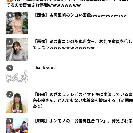
てるのを密告され停職ｗｗｗｗｗｗｗｗ
【画像】吉岡里帆のシコい画像wwwwwwwwwww
【画像】ミス青コンのたぬき女王、お乳で童貞を○し
てしまうｗｗｗｗｗｗｗｗｗｗｗ
Thank you !
【朗報】めざましテレビのイマドキに出演している豊
島心桜さん、とんでもない水着姿を披露する （※画像
あり）
【朗報】ホンモノの「弱者男性合コン」、発見される