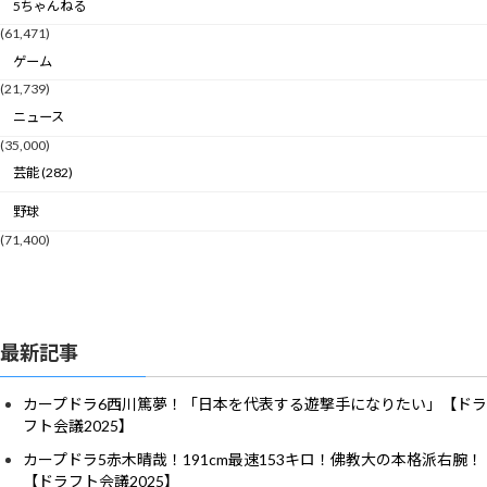
5ちゃんねる
(61,471)
ゲーム
(21,739)
ニュース
(35,000)
芸能 (282)
野球
(71,400)
最新記事
カープドラ6西川篤夢！「日本を代表する遊撃手になりたい」【ドラ
フト会議2025】
カープドラ5赤木晴哉！191cm最速153キロ！佛教大の本格派右腕！
【ドラフト会議2025】