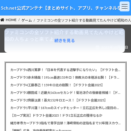
コ
ナ
5ch.net公式アンテナ【まとめサイト、アプリ、チャンネルなど】
ン
ビ
テ
ゲ
HOME
ン
ー
ゲーム
ファミコンの全ソフト紹介する動画見てたんやけど昭和の
ツ
シ
ファミコンの全ソフト紹介する動画見てたんやけど昭
へ
ョ
ス
ン
和の人ちょっと来てよ
続きを見る
キ
に
2025年10月16日
ッ
移
プ
動
カープドラ6西川篤夢！「日本を代表する遊撃手になりたい」【ドラフト会議2025】
カープドラ5赤木晴哉！191cm最速153キロ！佛教大の本格派右腕！【ドラフト会議2025】
カープドラ4工藤泰己！159キロ北の剛腕！【ドラフト会議2025】
カープドラ3勝田成！近畿大163cmセカンド！菊池涼介の後継者候補！【ドラフト会議2025】
カープドラ2齊藤汰直！亜大152キロエース！【ドラフト会議2025】
カープドラ1平川蓮！187cmのスイッチヒッター！立石正広を外し2度目の重複も新井監督がクジを引き当てる！【ドラフト会議2025】
【カープ実況】ドラフト会議2025！ドラ1立石正広の獲得なるか
緒方孝市カープドラ3指名で青学出禁！澤﨑俊和の逆指名まで10年間スカウト出禁
【朗報】広島、攻守最強都市だったｗｗｗ