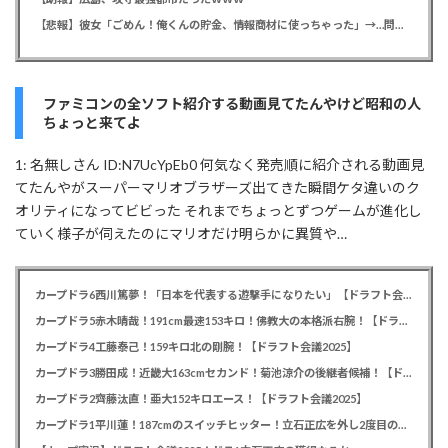
【悲報】彼女「ごめん！俺くんの貯金、情報商材に使っちゃった」→…問い詰めたらギャン泣きされたんだが俺が悪いのか？
ファミコンの全ソフト紹介する動画見てたんやけど昭和の人
ちょっと来てよ
1: 名無しさん ID:N7UcYpEb0 何気なく発売順に紹介される動画見
てたんやがスーパーマリオブラザーズ出てきた瞬間ケタ違いのク
オリティになってビビった それまでちょっとずつゲームが進化し
ていく様子が伺えたのにマリオだけ明らかに異質や…
カープドラ6西川篤夢！「日本を代表する遊撃手になりたい」【ドラフト会議2025】
カープドラ5赤木晴哉！191cm最速153キロ！佛教大の本格派右腕！【ドラフト会議2025】
カープドラ4工藤泰己！159キロ北の剛腕！【ドラフト会議2025】
カープドラ3勝田成！近畿大163cmセカンド！菊池涼介の後継者候補！【ドラフト会議2025】
カープドラ2齊藤汰直！亜大152キロエース！【ドラフト会議2025】
カープドラ1平川蓮！187cmのスイッチヒッター！立石正広を外し2度目の重複も新井監督がクジを引き当てる！【ドラフト会議2025】