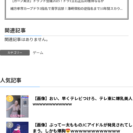
【カープ実況】ドラフト会議2025！ドラ1立石正広の獲得なるか
緒方孝市カープドラ3指名で青学出禁！澤﨑俊和の逆指名まで10年間スカウト出禁
関連記事
関連記事はありません。
ゲーム
カテゴリー
人気記事
【画像】おい、早くテレビつけろ、テレ東に爆乳美人
wwwwwwwwwwww
【画像】ぶってー太もものJCアイドルが発見されてし
まう。しかも爆胸
ｗｗｗｗｗｗｗｗｗｗｗｗ