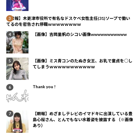
【悲報】木更津市役所で有名なドスケベ女性主任(31)ソープで働い
てるのを密告され停職ｗｗｗｗｗｗｗｗ
【画像】吉岡里帆のシコい画像wwwwwwwwwww
【画像】ミス青コンのたぬき女王、お乳で童貞を○し
てしまうｗｗｗｗｗｗｗｗｗｗｗ
Thank you !
【朗報】めざましテレビのイマドキに出演している豊
島心桜さん、とんでもない水着姿を披露する （※画像
あり）