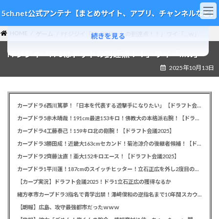
コ
ナ
5ch.net公式アンテナ【まとめサイト、アプリ、チャンネルなど】
ン
ビ
テ
ゲ
HOME
ン
ー
ゲーム
FFジジイ「FF6はドットの到達点！！」ワイ「…ｗ」
続きを見る
ツ
シ
FFジジイ「FF6はドットの到達点！！」ワイ「…ｗ」
へ
ョ
ス
ン
2025年10月13日
キ
に
ッ
移
プ
動
カープドラ6西川篤夢！「日本を代表する遊撃手になりたい」【ドラフト会議2025】
カープドラ5赤木晴哉！191cm最速153キロ！佛教大の本格派右腕！【ドラフト会議2025】
カープドラ4工藤泰己！159キロ北の剛腕！【ドラフト会議2025】
カープドラ3勝田成！近畿大163cmセカンド！菊池涼介の後継者候補！【ドラフト会議2025】
カープドラ2齊藤汰直！亜大152キロエース！【ドラフト会議2025】
カープドラ1平川蓮！187cmのスイッチヒッター！立石正広を外し2度目の重複も新井監督がクジを引き当てる！【ドラフト会議2025】
【カープ実況】ドラフト会議2025！ドラ1立石正広の獲得なるか
緒方孝市カープドラ3指名で青学出禁！澤﨑俊和の逆指名まで10年間スカウト出禁
【朗報】広島、攻守最強都市だったｗｗｗ