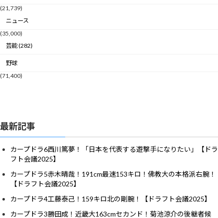
(21,739)
ニュース
(35,000)
芸能 (282)
野球
(71,400)
最新記事
カープドラ6西川篤夢！「日本を代表する遊撃手になりたい」【ドラ
フト会議2025】
カープドラ5赤木晴哉！191cm最速153キロ！佛教大の本格派右腕！
【ドラフト会議2025】
カープドラ4工藤泰己！159キロ北の剛腕！【ドラフト会議2025】
カープドラ3勝田成！近畿大163cmセカンド！菊池涼介の後継者候