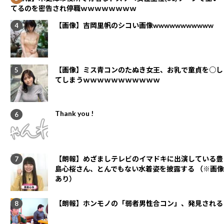
てるのを密告され停職ｗｗｗｗｗｗｗｗ
【画像】吉岡里帆のシコい画像wwwwwwwwwww
【画像】ミス青コンのたぬき女王、お乳で童貞を○し
てしまうｗｗｗｗｗｗｗｗｗｗｗ
Thank you !
【朗報】めざましテレビのイマドキに出演している豊
島心桜さん、とんでもない水着姿を披露する （※画像
あり）
【朗報】ホンモノの「弱者男性合コン」、発見される