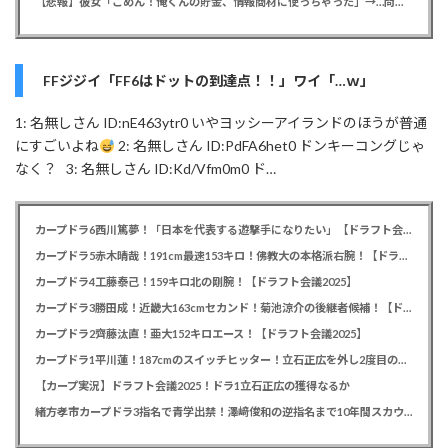
【悲報】彼女「ごめん！俺くんの貯金、情報商材に使っちゃった」→…問い詰めたらギャン泣きされたんだが俺が悪いのか？
FFジジイ「FF6はドットの到達点！！」ワイ「…ｗ」
1: 名無しさん ID:nE463ytr0 いやヨッシーアイランドのほうが普通
にすごいよね
2: 名無しさん ID:PdFA6het0 ドンキーコングじゃ
なく？ 3: 名無しさん ID:Kd/Vfm0m0 ド…
カープドラ6西川篤夢！「日本を代表する遊撃手になりたい」【ドラフト会議2025】
カープドラ5赤木晴哉！191cm最速153キロ！佛教大の本格派右腕！【ドラフト会議2025】
カープドラ4工藤泰己！159キロ北の剛腕！【ドラフト会議2025】
カープドラ3勝田成！近畿大163cmセカンド！菊池涼介の後継者候補！【ドラフト会議2025】
カープドラ2齊藤汰直！亜大152キロエース！【ドラフト会議2025】
カープドラ1平川蓮！187cmのスイッチヒッター！立石正広を外し2度目の重複も新井監督がクジを引き当てる！【ドラフト会議2025】
【カープ実況】ドラフト会議2025！ドラ1立石正広の獲得なるか
緒方孝市カープドラ3指名で青学出禁！澤﨑俊和の逆指名まで10年間スカウト出禁