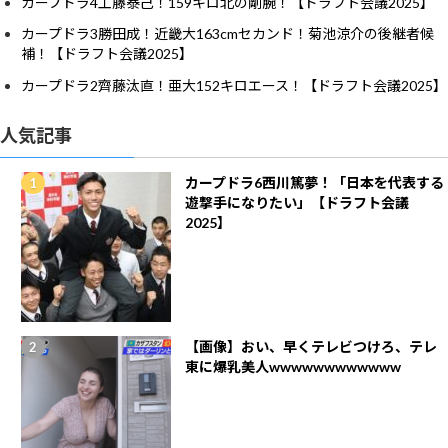
カープドラ4工藤泰己！159キロ北の剛腕！【ドラフト会議2025】
カープドラ3勝田成！近畿大163cmセカンド！菊池涼介の後継者候
補！【ドラフト会議2025】
カープドラ2齊藤汰直！亜大152キロエース！【ドラフト会議2025】
人気記事
カープドラ6西川篤夢！「日本を代表する
遊撃手になりたい」【ドラフト会議
2025】
【画像】おい、早くテレビつけろ、テレ
東に爆乳美人wwwwwwwwwwww