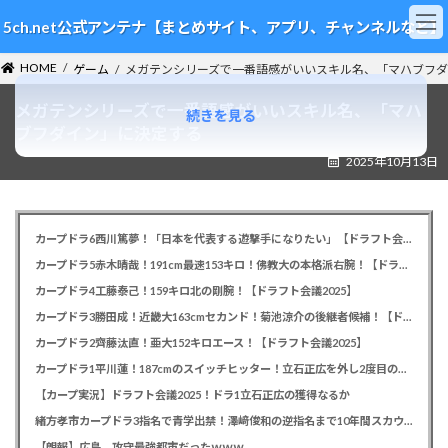
コ
ナ
5ch.net公式アンテナ【まとめサイト、アプリ、チャンネルなど】
ン
ビ
テ
ゲ
HOME
ン
ー
ゲーム
メガテンシリーズで一番語感がいいスキル名、「マハブフ
ツ
シ
メガテンシリーズで一番語感がいいスキル名、「マハ
へ
ョ
続きを見る
ス
ン
ブフダイン」に決定する
キ
に
2025年10月13日
ッ
移
プ
動
カープドラ6西川篤夢！「日本を代表する遊撃手になりたい」【ドラフト会議2025】
カープドラ5赤木晴哉！191cm最速153キロ！佛教大の本格派右腕！【ドラフト会議2025】
カープドラ4工藤泰己！159キロ北の剛腕！【ドラフト会議2025】
カープドラ3勝田成！近畿大163cmセカンド！菊池涼介の後継者候補！【ドラフト会議2025】
カープドラ2齊藤汰直！亜大152キロエース！【ドラフト会議2025】
カープドラ1平川蓮！187cmのスイッチヒッター！立石正広を外し2度目の重複も新井監督がクジを引き当てる！【ドラフト会議2025】
【カープ実況】ドラフト会議2025！ドラ1立石正広の獲得なるか
緒方孝市カープドラ3指名で青学出禁！澤﨑俊和の逆指名まで10年間スカウト出禁
【朗報】広島、攻守最強都市だったｗｗｗ