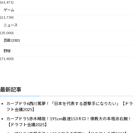
(61,471)
ゲーム
(21,739)
ニュース
(35,000)
芸能 (282)
野球
(71,400)
最新記事
カープドラ6西川篤夢！「日本を代表する遊撃手になりたい」【ドラ
フト会議2025】
カープドラ5赤木晴哉！191cm最速153キロ！佛教大の本格派右腕！
【ドラフト会議2025】