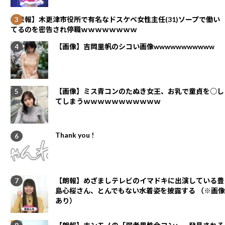
【悲報】木更津市役所で有名なドスケベ女性主任(31)ソープで働い
てるのを密告され停職ｗｗｗｗｗｗｗｗ
【画像】吉岡里帆のシコい画像wwwwwwwwwww
【画像】ミス青コンのたぬき女王、お乳で童貞を○し
てしまうｗｗｗｗｗｗｗｗｗｗｗ
Thank you !
【朗報】めざましテレビのイマドキに出演している豊
島心桜さん、とんでもない水着姿を披露する （※画像
あり）