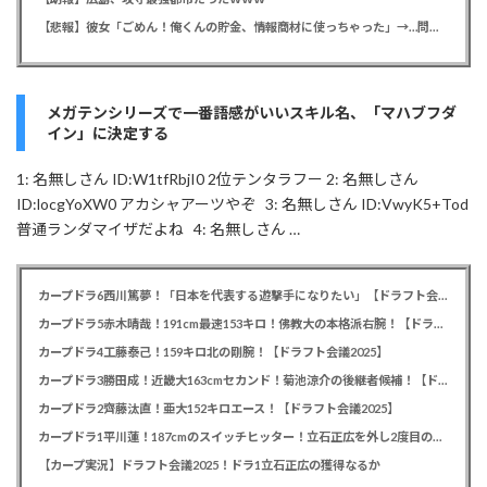
【悲報】彼女「ごめん！俺くんの貯金、情報商材に使っちゃった」→…問い詰めたらギャン泣きされたんだが俺が悪いのか？
メガテンシリーズで一番語感がいいスキル名、「マハブフダ
イン」に決定する
1: 名無しさん ID:W1tfRbjI0 2位テンタラフー 2: 名無しさん
ID:locgYoXW0 アカシャアーツやぞ 3: 名無しさん ID:VwyK5+Tod
普通ランダマイザだよね 4: 名無しさん …
カープドラ6西川篤夢！「日本を代表する遊撃手になりたい」【ドラフト会議2025】
カープドラ5赤木晴哉！191cm最速153キロ！佛教大の本格派右腕！【ドラフト会議2025】
カープドラ4工藤泰己！159キロ北の剛腕！【ドラフト会議2025】
カープドラ3勝田成！近畿大163cmセカンド！菊池涼介の後継者候補！【ドラフト会議2025】
カープドラ2齊藤汰直！亜大152キロエース！【ドラフト会議2025】
カープドラ1平川蓮！187cmのスイッチヒッター！立石正広を外し2度目の重複も新井監督がクジを引き当てる！【ドラフト会議2025】
【カープ実況】ドラフト会議2025！ドラ1立石正広の獲得なるか