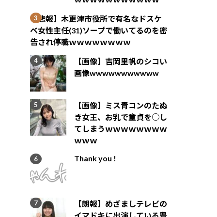
【悲報】木更津市役所で有名なドスケ
ベ女性主任(31)ソープで働いてるのを密
告され停職ｗｗｗｗｗｗｗｗ
【画像】吉岡里帆のシコい
画像wwwwwwwwwww
【画像】ミス青コンのたぬ
き女王、お乳で童貞を○し
てしまうｗｗｗｗｗｗｗｗ
ｗｗｗ
Thank you !
【朗報】めざましテレビの
イマドキに出演している豊