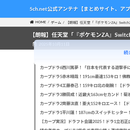
コ
ナ
5ch.net公式アンテナ【まとめサイト、
ン
ビ
テ
ゲ
HOME
ゲーム
【朗報】任天堂「『ポケモンZA』Switch2E
ン
ー
ツ
シ
【朗報】任天堂「『ポケモンZA』Switch2
へ
ョ
2025年10月11日
ス
ン
キ
に
続
ッ
移
プ
動
カープドラ6西川篤夢！「日本を代表する遊撃手に
カープドラ5赤木晴哉！191cm最速153キロ！佛
カープドラ4工藤泰己！159キロ北の剛腕！【ドラ
カープドラ3勝田成！近畿大163cmセカンド！菊
カープドラ2齊藤汰直！亜大152キロエース！【ド
【カープ実況】ドラフト会議2025！ドラ1立石