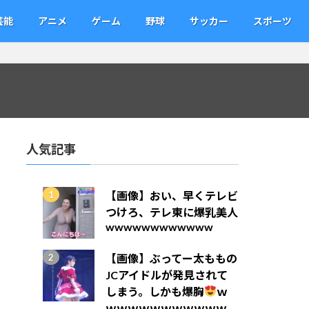
芸能
アニメ
ゲーム
野球
サッカー
スポーツ
人気記事
【画像】おい、早くテレビ
つけろ、テレ東に爆乳美人
wwwwwwwwwwww
【画像】ぶってー太ももの
JCアイドルが発見されて
しまう。しかも爆胸
ｗ
ｗｗｗｗｗｗｗｗｗｗｗ