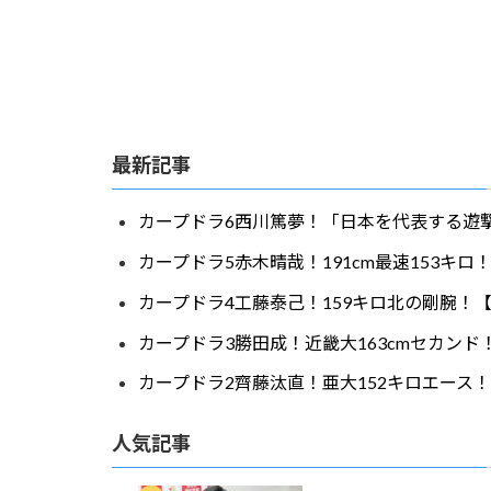
最新記事
カープドラ6西川篤夢！「日本を代表する遊撃
カープドラ5赤木晴哉！191cm最速153キ
カープドラ4工藤泰己！159キロ北の剛腕！【
カープドラ3勝田成！近畿大163cmセカンド
カープドラ2齊藤汰直！亜大152キロエース！
人気記事