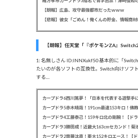
緒方孝市カープドラ3指名で青学出禁！澤﨑俊和の
【朗報】広島、攻守最強都市だったｗｗｗ
【朗報】任天堂「『ポケモンZA』Switch2E
1: 名無しさん ID:INNXukf50 基本的に「Swi
たいのが各ソフトの互換性。Switch向けソフ
する…
カープドラ6西川篤夢！「日本を代表する遊撃手に
カープドラ5赤木晴哉！191cm最速153キロ！佛
カープドラ4工藤泰己！159キロ北の剛腕！【ドラ
カープドラ3勝田成！近畿大163cmセカンド！菊
カープドラ2齊藤汰直！亜大152キロエース！【ド