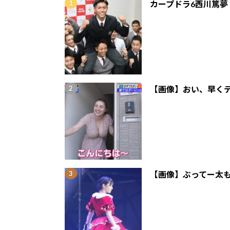
カープドラ6西川篤夢
【画像】おい、早くテ
【画像】ぶってー太も