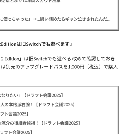
逆指名まで10年間スカウト出禁
【悲報】彼女「ごめん！俺くんの貯金、情報商材に使っちゃった」→…問い詰めたらギャン泣きされたんだが俺が悪いのか？
ditionは旧Switchでも遊べます」
tch 2 Edition」は旧Switchでも遊べる 改めて確認しておき
トは別売のアップグレードパスを1,000円（税込）で購入
なりたい」【ドラフト会議2025】
教大の本格派右腕！【ドラフト会議2025】
フト会議2025】
池涼介の後継者候補！【ドラフト会議2025】
ラフト会議2025】