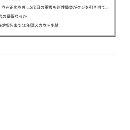
カープドラ1平川蓮！187cmのスイッチヒッター！立石正広を外し2度目の重複も新井監督がクジを引き当てる！【ドラフト会議2025】
正広の獲得なるか
逆指名まで10年間スカウト出禁