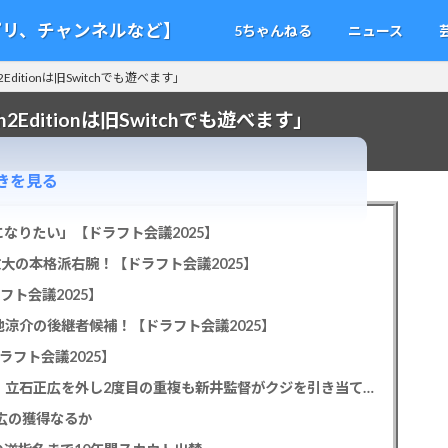
アプリ、チャンネルなど】
5ちゃんねる
ニュース
ditionは旧Switchでも遊べます」
Editionは旧Switchでも遊べます」
きを見る
なりたい」【ドラフト会議2025】
教大の本格派右腕！【ドラフト会議2025】
フト会議2025】
池涼介の後継者候補！【ドラフト会議2025】
ラフト会議2025】
カープドラ1平川蓮！187cmのスイッチヒッター！立石正広を外し2度目の重複も新井監督がクジを引き当てる！【ドラフト会議2025】
正広の獲得なるか