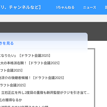
アプリ、チャンネルなど】
5ちゃんねる
ニュース
きを見る
なりたい」【ドラフト会議2025】
教大の本格派右腕！【ドラフト会議2025】
フト会議2025】
池涼介の後継者候補！【ドラフト会議2025】
ラフト会議2025】
カープドラ1平川蓮！187cmのスイッチヒッター！立石正広を外し2度目の重複も新井監督がクジを引き当てる！【ドラフト会議2025】
正広の獲得なるか