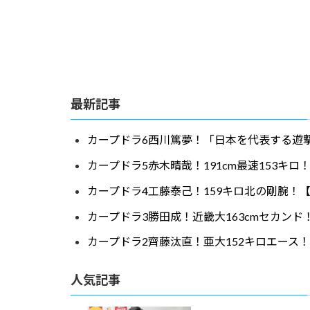
最新記事
カープドラ6西川篤夢！「日本を代表する遊撃
カープドラ5赤木晴哉！191cm最速153キ
カープドラ4工藤泰己！159キロ北の剛腕！【
カープドラ3勝田成！近畿大163cmセカンド
カープドラ2齊藤汰直！亜大152キロエース！
人気記事