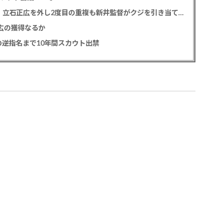
カープドラ1平川蓮！187cmのスイッチヒッター！立石正広を外し2度目の重複も新井監督がクジを引き当てる！【ドラフト会議2025】
正広の獲得なるか
逆指名まで10年間スカウト出禁