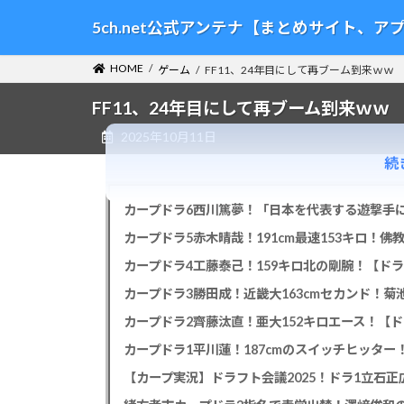
コ
ナ
5ch.net公式アンテナ【まとめサイト、
ン
ビ
テ
ゲ
HOME
ゲーム
FF11、24年目にして再ブーム到来ｗｗ
ン
ー
ツ
シ
FF11、24年目にして再ブーム到来ｗｗ
へ
ョ
2025年10月11日
ス
ン
キ
に
続
ッ
移
プ
動
カープドラ6西川篤夢！「日本を代表する遊撃手に
カープドラ5赤木晴哉！191cm最速153キロ！佛
カープドラ4工藤泰己！159キロ北の剛腕！【ドラ
カープドラ3勝田成！近畿大163cmセカンド！菊
カープドラ2齊藤汰直！亜大152キロエース！【ド
【カープ実況】ドラフト会議2025！ドラ1立石