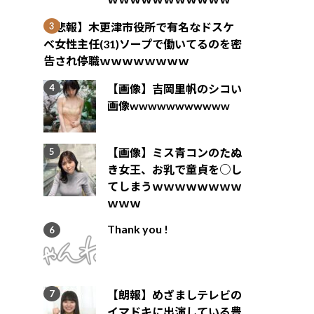
【悲報】木更津市役所で有名なドスケ
ベ女性主任(31)ソープで働いてるのを密
告され停職ｗｗｗｗｗｗｗｗ
【画像】吉岡里帆のシコい
画像wwwwwwwwwww
【画像】ミス青コンのたぬ
き女王、お乳で童貞を○し
てしまうｗｗｗｗｗｗｗｗ
ｗｗｗ
Thank you !
【朗報】めざましテレビの
イマドキに出演している豊