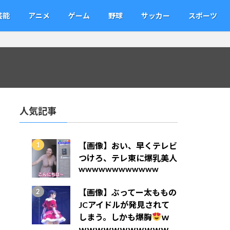
芸能
アニメ
ゲーム
野球
サッカー
スポーツ
人気記事
【画像】おい、早くテレビ
つけろ、テレ東に爆乳美人
wwwwwwwwwwww
【画像】ぶってー太ももの
JCアイドルが発見されて
しまう。しかも爆胸
ｗ
ｗｗｗｗｗｗｗｗｗｗｗ