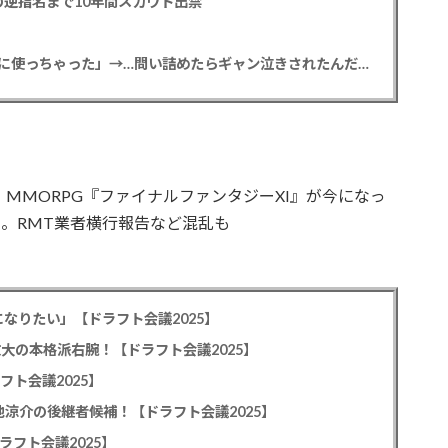
逆指名まで10年間スカウト出禁
【悲報】彼女「ごめん！俺くんの貯金、情報商材に使っちゃった」→…問い詰めたらギャン泣きされたんだが俺が悪いのか？
【ニュース】MMORPG『ファイナルファンタジーXI』が今になっ
中。RMT業者横行報告など混乱も
なりたい」【ドラフト会議2025】
教大の本格派右腕！【ドラフト会議2025】
フト会議2025】
池涼介の後継者候補！【ドラフト会議2025】
ラフト会議2025】