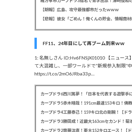
緒方孝市カープドラ3指名で青学出禁！澤﨑俊和の
【朗報】広島、攻守最強都市だったｗｗｗ
FF11、24年目にして再ブーム到来ｗｗ
1: 名無しさん ID:Hv6FNSjX01010 
て大混雑し、一部ワールドで“新規参入制限”
https://t.co/2mO6JRba33 p…
カープドラ6西川篤夢！「日本を代表する遊撃手に
カープドラ5赤木晴哉！191cm最速153キロ！佛
カープドラ4工藤泰己！159キロ北の剛腕！【ドラ
カープドラ3勝田成！近畿大163cmセカンド！菊
カープドラ2齊藤汰直！亜大152キロエース！【ド