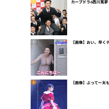
カープドラ6西川篤夢
【画像】おい、早くテ
【画像】ぶってー太も