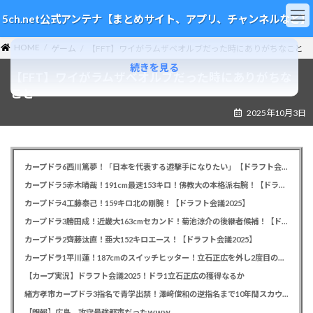
コ
ナ
5ch.net公式アンテナ【まとめサイト、アプリ、チャンネルなど】
ン
ビ
テ
ゲ
HOME
ン
ー
ゲーム
【FFT】ワイがラムザベオルブだった時にありがちなこと
ツ
シ
続きを見る
【FFT】ワイがラムザベオルブだった時にありがちな
へ
ョ
ス
ン
こと
キ
に
2025年10月3日
ッ
移
プ
動
カープドラ6西川篤夢！「日本を代表する遊撃手になりたい」【ドラフト会議2025】
カープドラ5赤木晴哉！191cm最速153キロ！佛教大の本格派右腕！【ドラフト会議2025】
カープドラ4工藤泰己！159キロ北の剛腕！【ドラフト会議2025】
カープドラ3勝田成！近畿大163cmセカンド！菊池涼介の後継者候補！【ドラフト会議2025】
カープドラ2齊藤汰直！亜大152キロエース！【ドラフト会議2025】
カープドラ1平川蓮！187cmのスイッチヒッター！立石正広を外し2度目の重複も新井監督がクジを引き当てる！【ドラフト会議2025】
【カープ実況】ドラフト会議2025！ドラ1立石正広の獲得なるか
緒方孝市カープドラ3指名で青学出禁！澤﨑俊和の逆指名まで10年間スカウト出禁
【朗報】広島、攻守最強都市だったｗｗｗ