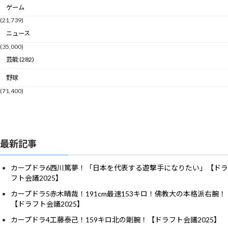
ゲーム
(21,739)
ニュース
(35,000)
芸能 (282)
野球
(71,400)
最新記事
カープドラ6西川篤夢！「日本を代表する遊撃手になりたい」【ドラ
フト会議2025】
カープドラ5赤木晴哉！191cm最速153キロ！佛教大の本格派右腕！
【ドラフト会議2025】
カープドラ4工藤泰己！159キロ北の剛腕！【ドラフト会議2025】