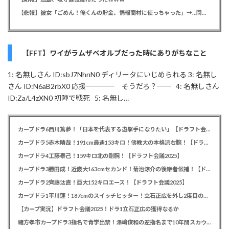
【悲報】彼女「ごめん！俺くんの貯金、情報商材に使っちゃった」→…問い詰めたらギャン泣きされたんだが俺が悪いのか？
【FFT】ワイがラムザベオルブだった時にありがちなこと
1: 名無しさん ID:sbJ7NhnN0 ディリータにいじめられる 3: 名無し
さん ID:N6aB2rbX0 応援──── そうだろ？── 4: 名無しさん
ID:Za/L4zXN0 初陣で戦死 5: 名無し…
カープドラ6西川篤夢！「日本を代表する遊撃手になりたい」【ドラフト会議2025】
カープドラ5赤木晴哉！191cm最速153キロ！佛教大の本格派右腕！【ドラフト会議2025】
カープドラ4工藤泰己！159キロ北の剛腕！【ドラフト会議2025】
カープドラ3勝田成！近畿大163cmセカンド！菊池涼介の後継者候補！【ドラフト会議2025】
カープドラ2齊藤汰直！亜大152キロエース！【ドラフト会議2025】
カープドラ1平川蓮！187cmのスイッチヒッター！立石正広を外し2度目の重複も新井監督がクジを引き当てる！【ドラフト会議2025】
【カープ実況】ドラフト会議2025！ドラ1立石正広の獲得なるか
緒方孝市カープドラ3指名で青学出禁！澤﨑俊和の逆指名まで10年間スカウト出禁