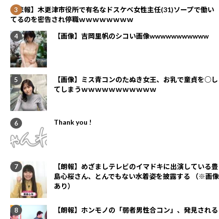
【悲報】木更津市役所で有名なドスケベ女性主任(31)ソープで働い
てるのを密告され停職ｗｗｗｗｗｗｗｗ
【画像】吉岡里帆のシコい画像wwwwwwwwwww
【画像】ミス青コンのたぬき女王、お乳で童貞を○し
てしまうｗｗｗｗｗｗｗｗｗｗｗ
Thank you !
【朗報】めざましテレビのイマドキに出演している豊
島心桜さん、とんでもない水着姿を披露する （※画像
あり）
【朗報】ホンモノの「弱者男性合コン」、発見される