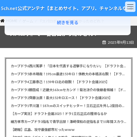
コ
ナ
5ch.net公式アンテナ【まとめサイト、アプリ、チャンネルなど】
ン
ビ
テ
ゲ
HOME
ン
ー
ゲーム
『スパロボ』で一番面白かったのどれ？
続きを見る
ツ
シ
『スパロボ』で一番面白かったのどれ？
へ
ョ
ス
ン
2025年9月13日
キ
に
ッ
移
プ
動
カープドラ6西川篤夢！「日本を代表する遊撃手になりたい」【ドラフト会議2025】
カープドラ5赤木晴哉！191cm最速153キロ！佛教大の本格派右腕！【ドラフト会議2025】
カープドラ4工藤泰己！159キロ北の剛腕！【ドラフト会議2025】
カープドラ3勝田成！近畿大163cmセカンド！菊池涼介の後継者候補！【ドラフト会議2025】
カープドラ2齊藤汰直！亜大152キロエース！【ドラフト会議2025】
カープドラ1平川蓮！187cmのスイッチヒッター！立石正広を外し2度目の重複も新井監督がクジを引き当てる！【ドラフト会議2025】
【カープ実況】ドラフト会議2025！ドラ1立石正広の獲得なるか
緒方孝市カープドラ3指名で青学出禁！澤﨑俊和の逆指名まで10年間スカウト出禁
【朗報】広島、攻守最強都市だったｗｗｗ