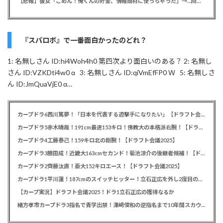
【悲報】彼女「ごめん！俺くんの貯金、情報商材に使っちゃった」→…問い詰めたらギャン泣きされたんだが俺が悪いのか？
『スパロボ』で一番面白かったのどれ？
1: 名無しさん ID:hi4Woh4h0 第四次より面白いのある？ 2: 名無し
さん ID:VZKDti4w0 α 3: 名無しさん ID:qiVmEfFP0 Ｗ 5: 名無しさ
ん ID:JmQuaVjE0 α…
カープドラ6西川篤夢！「日本を代表する遊撃手になりたい」【ドラフト会議2025】
カープドラ5赤木晴哉！191cm最速153キロ！佛教大の本格派右腕！【ドラフト会議2025】
カープドラ4工藤泰己！159キロ北の剛腕！【ドラフト会議2025】
カープドラ3勝田成！近畿大163cmセカンド！菊池涼介の後継者候補！【ドラフト会議2025】
カープドラ2齊藤汰直！亜大152キロエース！【ドラフト会議2025】
カープドラ1平川蓮！187cmのスイッチヒッター！立石正広を外し2度目の重複も新井監督がクジを引き当てる！【ドラフト会議2025】
【カープ実況】ドラフト会議2025！ドラ1立石正広の獲得なるか
緒方孝市カープドラ3指名で青学出禁！澤﨑俊和の逆指名まで10年間スカウト出禁