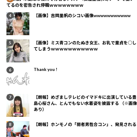
てるのを密告され停職ｗｗｗｗｗｗｗｗ
【画像】吉岡里帆のシコい画像wwwwwwwwwww
【画像】ミス青コンのたぬき女王、お乳で童貞を○し
てしまうｗｗｗｗｗｗｗｗｗｗｗ
Thank you !
【朗報】めざましテレビのイマドキに出演している豊
島心桜さん、とんでもない水着姿を披露する （※画像
あり）
【朗報】ホンモノの「弱者男性合コン」、発見される