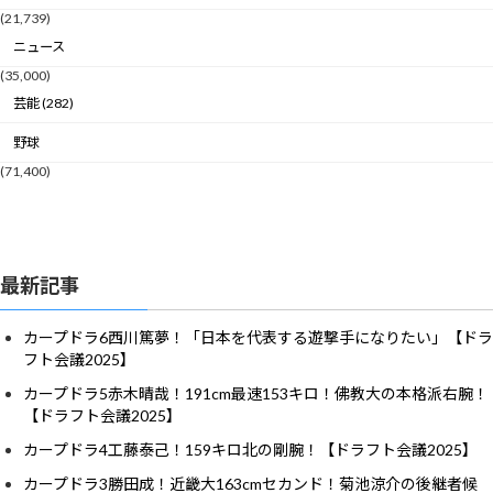
(21,739)
ニュース
(35,000)
芸能 (282)
野球
(71,400)
最新記事
カープドラ6西川篤夢！「日本を代表する遊撃手になりたい」【ドラ
フト会議2025】
カープドラ5赤木晴哉！191cm最速153キロ！佛教大の本格派右腕！
【ドラフト会議2025】
カープドラ4工藤泰己！159キロ北の剛腕！【ドラフト会議2025】
カープドラ3勝田成！近畿大163cmセカンド！菊池涼介の後継者候