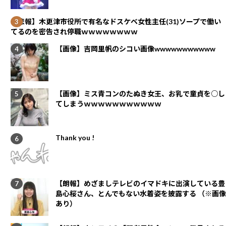
【悲報】木更津市役所で有名なドスケベ女性主任(31)ソープで働い
てるのを密告され停職ｗｗｗｗｗｗｗｗ
【画像】吉岡里帆のシコい画像wwwwwwwwwww
【画像】ミス青コンのたぬき女王、お乳で童貞を○し
てしまうｗｗｗｗｗｗｗｗｗｗｗ
Thank you !
【朗報】めざましテレビのイマドキに出演している豊
島心桜さん、とんでもない水着姿を披露する （※画像
あり）