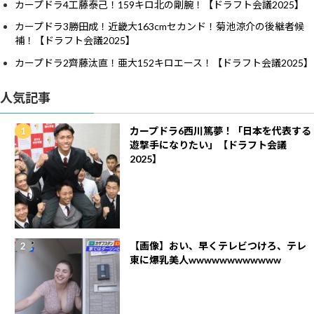
カープドラ4工藤泰己！159キロ北の剛腕！【ドラフト会議2025】
カープドラ3勝田成！近畿大163cmセカンド！菊池涼介の後継者候
補！【ドラフト会議2025】
カープドラ2齊藤汰直！亜大152キロエース！【ドラフト会議2025】
人気記事
カープドラ6西川篤夢！「日本を代表する
遊撃手になりたい」【ドラフト会議
2025】
【画像】おい、早くテレビつけろ、テレ
東に爆乳美人wwwwwwwwwwww