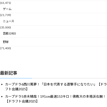
(61,471)
ゲーム
(21,739)
ニュース
(35,000)
芸能 (282)
野球
(71,400)
最新記事
カープドラ6西川篤夢！「日本を代表する遊撃手になりたい」【ドラ
フト会議2025】
カープドラ5赤木晴哉！191cm最速153キロ！佛教大の本格派右腕！
【ドラフト会議2025】