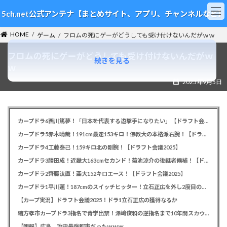
コ
ナ
5ch.net公式アンテナ【まとめサイト、アプリ、チャンネルなど】
ン
ビ
テ
ゲ
HOME
ン
ー
ゲーム
フロムの死にゲーがどうしても受け付けないんだがｗｗ
ツ
シ
フロムの死にゲーがどうしても受け付けないんだがｗ
へ
ョ
続きを見る
ス
ン
ｗ
キ
に
2025年9月5日
ッ
移
プ
動
カープドラ6西川篤夢！「日本を代表する遊撃手になりたい」【ドラフト会議2025】
カープドラ5赤木晴哉！191cm最速153キロ！佛教大の本格派右腕！【ドラフト会議2025】
カープドラ4工藤泰己！159キロ北の剛腕！【ドラフト会議2025】
カープドラ3勝田成！近畿大163cmセカンド！菊池涼介の後継者候補！【ドラフト会議2025】
カープドラ2齊藤汰直！亜大152キロエース！【ドラフト会議2025】
カープドラ1平川蓮！187cmのスイッチヒッター！立石正広を外し2度目の重複も新井監督がクジを引き当てる！【ドラフト会議2025】
【カープ実況】ドラフト会議2025！ドラ1立石正広の獲得なるか
緒方孝市カープドラ3指名で青学出禁！澤﨑俊和の逆指名まで10年間スカウト出禁
【朗報】広島、攻守最強都市だったｗｗｗ