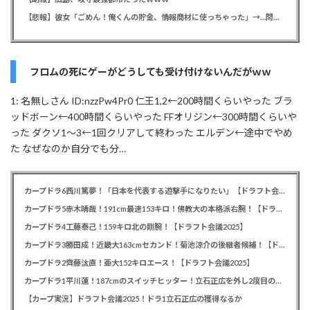
【悲報】彼女「ごめん！俺くんの貯金、情報商材に使っちゃった」→…問い詰めたらギャン泣きされたんだが俺が悪いのか？
フロムの死にゲーがどうしても受け付けないんだがｗｗ
1: 名無しさん ID:nzzPw4Pr0 仁王1,2←200時間くらいやった ブラ
ッドボーン←400時間くらいやった FFオリジン←300時間くらいや
った ダクソ1～3←1回クリアして終わった エルデン←途中でやめ
た なぜなのか自分でも分…
カープドラ6西川篤夢！「日本を代表する遊撃手になりたい」【ドラフト会議2025】
カープドラ5赤木晴哉！191cm最速153キロ！佛教大の本格派右腕！【ドラフト会議2025】
カープドラ4工藤泰己！159キロ北の剛腕！【ドラフト会議2025】
カープドラ3勝田成！近畿大163cmセカンド！菊池涼介の後継者候補！【ドラフト会議2025】
カープドラ2齊藤汰直！亜大152キロエース！【ドラフト会議2025】
カープドラ1平川蓮！187cmのスイッチヒッター！立石正広を外し2度目の重複も新井監督がクジを引き当てる！【ドラフト会議2025】
【カープ実況】ドラフト会議2025！ドラ1立石正広の獲得なるか