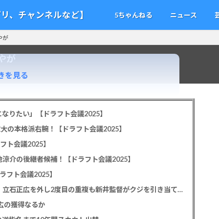
アプリ、チャンネルなど】
5ちゃんねる
ニュース
やが
やが
きを見る
なりたい」【ドラフト会議2025】
教大の本格派右腕！【ドラフト会議2025】
フト会議2025】
池涼介の後継者候補！【ドラフト会議2025】
ラフト会議2025】
カープドラ1平川蓮！187cmのスイッチヒッター！立石正広を外し2度目の重複も新井監督がクジを引き当てる！【ドラフト会議2025】
正広の獲得なるか