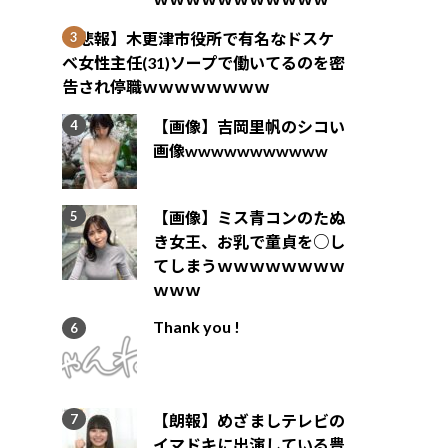
【悲報】木更津市役所で有名なドスケ
ベ女性主任(31)ソープで働いてるのを密
告され停職ｗｗｗｗｗｗｗｗ
【画像】吉岡里帆のシコい
画像wwwwwwwwwww
【画像】ミス青コンのたぬ
き女王、お乳で童貞を○し
てしまうｗｗｗｗｗｗｗｗ
ｗｗｗ
Thank you !
【朗報】めざましテレビの
イマドキに出演している豊