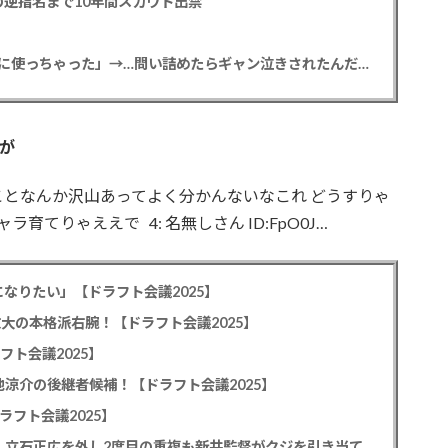
逆指名まで10年間スカウト出禁
【悲報】彼女「ごめん！俺くんの貯金、情報商材に使っちゃった」→…問い詰めたらギャン泣きされたんだが俺が悪いのか？
が
らやれることなんか沢山あってよく分かんないなこれ どうすりゃ
なキャラ育てりゃええで 4: 名無しさん ID:FpO0J…
なりたい」【ドラフト会議2025】
教大の本格派右腕！【ドラフト会議2025】
フト会議2025】
池涼介の後継者候補！【ドラフト会議2025】
ラフト会議2025】
カープドラ1平川蓮！187cmのスイッチヒッター！立石正広を外し2度目の重複も新井監督がクジを引き当てる！【ドラフト会議2025】