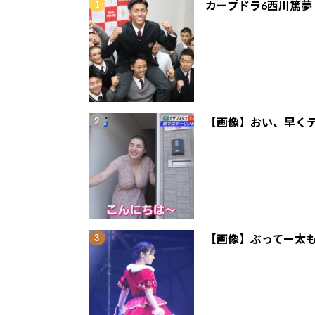
カープドラ6西川篤夢
【画像】おい、早くテ
【画像】ぶってー太も