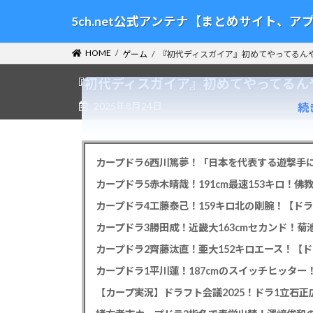
コ
ナ
5ch.net公式アンテナ【まとめサイト、
ン
ビ
テ
ゲ
HOME
ゲーム
『初代ディスガイア』初めてやってるん
ン
ー
ツ
シ
『初代ディスガイア』初めてやってるん
へ
ョ
2025年8月24日
続
ス
ン
キ
に
ッ
移
プ
動
カープドラ6西川篤夢！「日本を代表する遊撃手に
カープドラ5赤木晴哉！191cm最速153キロ！佛
カープドラ4工藤泰己！159キロ北の剛腕！【ドラ
カープドラ3勝田成！近畿大163cmセカンド！菊
カープドラ2齊藤汰直！亜大152キロエース！【ド
【カープ実況】ドラフト会議2025！ドラ1立石