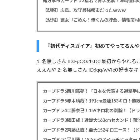
緒方孝市カープドラ3指名で青学出禁！澤﨑俊和の
【朗報】広島、攻守最強都市だったｗｗｗ
『初代ディスガイア』初めてやってるんや
1: 名無しさん ID:FpO0J1sD0 最初か
ええんや 2: 名無しさん ID:iqq/wVIe0 好き
カープドラ6西川篤夢！「日本を代表する遊撃手に
カープドラ5赤木晴哉！191cm最速153キロ！佛
カープドラ4工藤泰己！159キロ北の剛腕！【ドラ
カープドラ3勝田成！近畿大163cmセカンド！菊
カープドラ2齊藤汰直！亜大152キロエース！【ド