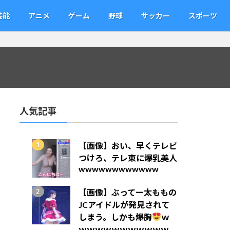
芸能
アニメ
ゲーム
野球
サッカー
スポーツ
人気記事
【画像】おい、早くテレビ
つけろ、テレ東に爆乳美人
wwwwwwwwwwww
【画像】ぶってー太ももの
JCアイドルが発見されて
しまう。しかも爆胸
ｗ
ｗｗｗｗｗｗｗｗｗｗｗ