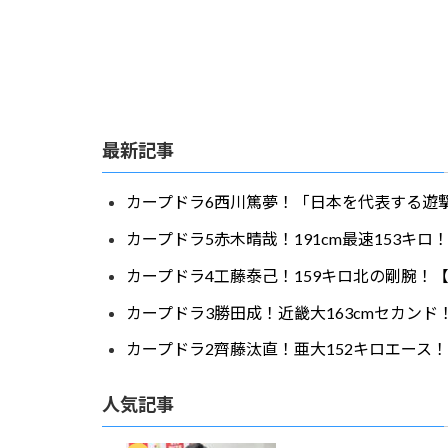
最新記事
カープドラ6西川篤夢！「日本を代表する遊撃
カープドラ5赤木晴哉！191cm最速153キ
カープドラ4工藤泰己！159キロ北の剛腕！【
カープドラ3勝田成！近畿大163cmセカンド
カープドラ2齊藤汰直！亜大152キロエース！
人気記事