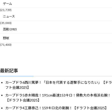
ゲーム
(21,739)
ニュース
(35,000)
芸能 (282)
野球
(71,400)
最新記事
カープドラ6西川篤夢！「日本を代表する遊撃手になりたい」【ドラ
フト会議2025】
カープドラ5赤木晴哉！191cm最速153キロ！佛教大の本格派右腕！
【ドラフト会議2025】
カープドラ4工藤泰己！159キロ北の剛腕！【ドラフト会議2025】