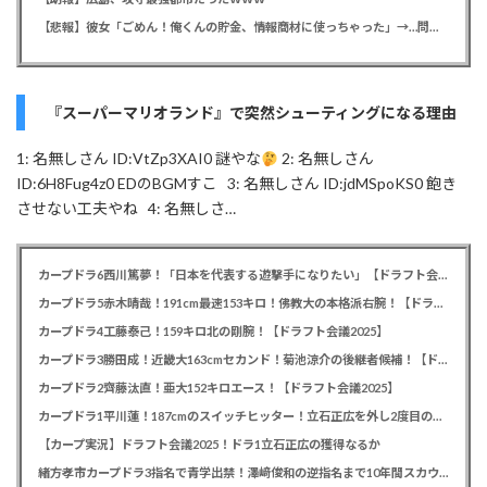
【悲報】彼女「ごめん！俺くんの貯金、情報商材に使っちゃった」→…問い詰めたらギャン泣きされたんだが俺が悪いのか？
『スーパーマリオランド』で突然シューティングになる理由
1: 名無しさん ID:VtZp3XAI0 謎やな
2: 名無しさん
ID:6H8Fug4z0 EDのBGMすこ 3: 名無しさん ID:jdMSpoKS0 飽き
させない工夫やね 4: 名無しさ…
カープドラ6西川篤夢！「日本を代表する遊撃手になりたい」【ドラフト会議2025】
カープドラ5赤木晴哉！191cm最速153キロ！佛教大の本格派右腕！【ドラフト会議2025】
カープドラ4工藤泰己！159キロ北の剛腕！【ドラフト会議2025】
カープドラ3勝田成！近畿大163cmセカンド！菊池涼介の後継者候補！【ドラフト会議2025】
カープドラ2齊藤汰直！亜大152キロエース！【ドラフト会議2025】
カープドラ1平川蓮！187cmのスイッチヒッター！立石正広を外し2度目の重複も新井監督がクジを引き当てる！【ドラフト会議2025】
【カープ実況】ドラフト会議2025！ドラ1立石正広の獲得なるか
緒方孝市カープドラ3指名で青学出禁！澤﨑俊和の逆指名まで10年間スカウト出禁