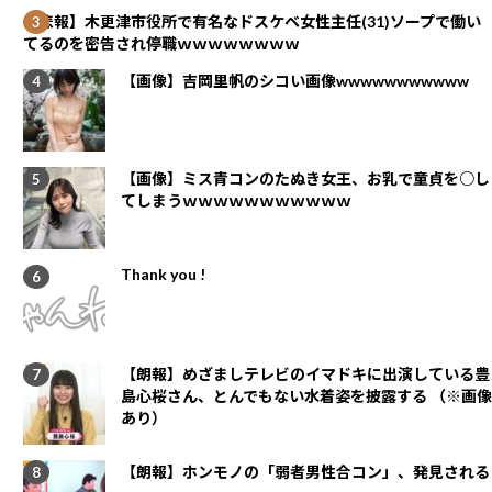
【悲報】木更津市役所で有名なドスケベ女性主任(31)ソープで働い
てるのを密告され停職ｗｗｗｗｗｗｗｗ
【画像】吉岡里帆のシコい画像wwwwwwwwwww
【画像】ミス青コンのたぬき女王、お乳で童貞を○し
てしまうｗｗｗｗｗｗｗｗｗｗｗ
Thank you !
【朗報】めざましテレビのイマドキに出演している豊
島心桜さん、とんでもない水着姿を披露する （※画像
あり）
【朗報】ホンモノの「弱者男性合コン」、発見される