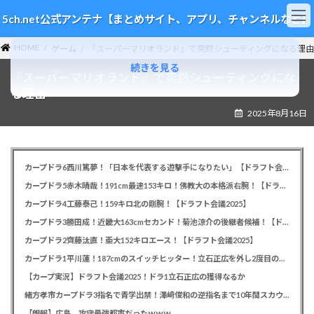
コ
ナ
5ch.net公式アンテナ【まとめサイト、アプリ、チャンネルなど】
ン
ビ
テ
ゲ
HOME
ン
ー
ゲーム
『スーパーマリオランド』で突然シューティングになる理由
ツ
シ
続きを見る
『スーパーマリオランド』で突然シューティングにな
へ
ョ
ス
ン
る理由
キ
に
2025年8月16日
ッ
移
プ
動
カープドラ6西川篤夢！「日本を代表する遊撃手になりたい」【ドラフト会議2025】
カープドラ5赤木晴哉！191cm最速153キロ！佛教大の本格派右腕！【ドラフト会議2025】
カープドラ4工藤泰己！159キロ北の剛腕！【ドラフト会議2025】
カープドラ3勝田成！近畿大163cmセカンド！菊池涼介の後継者候補！【ドラフト会議2025】
カープドラ2齊藤汰直！亜大152キロエース！【ドラフト会議2025】
カープドラ1平川蓮！187cmのスイッチヒッター！立石正広を外し2度目の重複も新井監督がクジを引き当てる！【ドラフト会議2025】
【カープ実況】ドラフト会議2025！ドラ1立石正広の獲得なるか
緒方孝市カープドラ3指名で青学出禁！澤﨑俊和の逆指名まで10年間スカウト出禁
【朗報】広島、攻守最強都市だったｗｗｗ