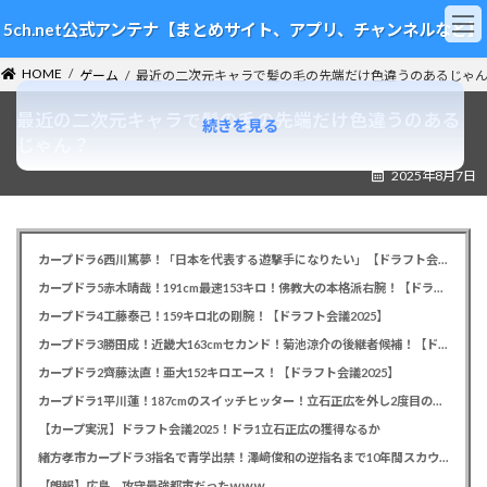
コ
ナ
5ch.net公式アンテナ【まとめサイト、アプリ、チャンネルなど】
ン
ビ
テ
ゲ
HOME
ン
ー
ゲーム
最近の二次元キャラで髪の毛の先端だけ色違うのあるじゃ
ツ
シ
最近の二次元キャラで髪の毛の先端だけ色違うのある
へ
ョ
続きを見る
ス
ン
じゃん？
キ
に
2025年8月7日
ッ
移
プ
動
カープドラ6西川篤夢！「日本を代表する遊撃手になりたい」【ドラフト会議2025】
カープドラ5赤木晴哉！191cm最速153キロ！佛教大の本格派右腕！【ドラフト会議2025】
カープドラ4工藤泰己！159キロ北の剛腕！【ドラフト会議2025】
カープドラ3勝田成！近畿大163cmセカンド！菊池涼介の後継者候補！【ドラフト会議2025】
カープドラ2齊藤汰直！亜大152キロエース！【ドラフト会議2025】
カープドラ1平川蓮！187cmのスイッチヒッター！立石正広を外し2度目の重複も新井監督がクジを引き当てる！【ドラフト会議2025】
【カープ実況】ドラフト会議2025！ドラ1立石正広の獲得なるか
緒方孝市カープドラ3指名で青学出禁！澤﨑俊和の逆指名まで10年間スカウト出禁
【朗報】広島、攻守最強都市だったｗｗｗ