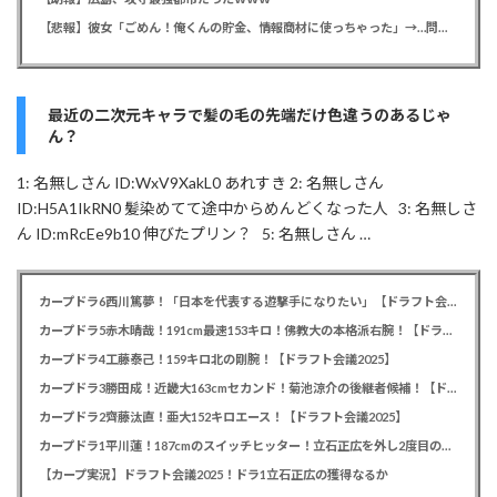
【悲報】彼女「ごめん！俺くんの貯金、情報商材に使っちゃった」→…問い詰めたらギャン泣きされたんだが俺が悪いのか？
最近の二次元キャラで髪の毛の先端だけ色違うのあるじゃ
ん？
1: 名無しさん ID:WxV9XakL0 あれすき 2: 名無しさん
ID:H5A1IkRN0 髪染めてて途中からめんどくなった人 3: 名無しさ
ん ID:mRcEe9b10 伸びたプリン？ 5: 名無しさん …
カープドラ6西川篤夢！「日本を代表する遊撃手になりたい」【ドラフト会議2025】
カープドラ5赤木晴哉！191cm最速153キロ！佛教大の本格派右腕！【ドラフト会議2025】
カープドラ4工藤泰己！159キロ北の剛腕！【ドラフト会議2025】
カープドラ3勝田成！近畿大163cmセカンド！菊池涼介の後継者候補！【ドラフト会議2025】
カープドラ2齊藤汰直！亜大152キロエース！【ドラフト会議2025】
カープドラ1平川蓮！187cmのスイッチヒッター！立石正広を外し2度目の重複も新井監督がクジを引き当てる！【ドラフト会議2025】
【カープ実況】ドラフト会議2025！ドラ1立石正広の獲得なるか