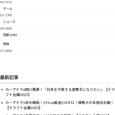
(61,471)
ゲーム
(21,739)
ニュース
(35,000)
芸能 (282)
野球
(71,400)
最新記事
カープドラ6西川篤夢！「日本を代表する遊撃手になりたい」【ドラ
フト会議2025】
カープドラ5赤木晴哉！191cm最速153キロ！佛教大の本格派右腕！
【ドラフト会議2025】