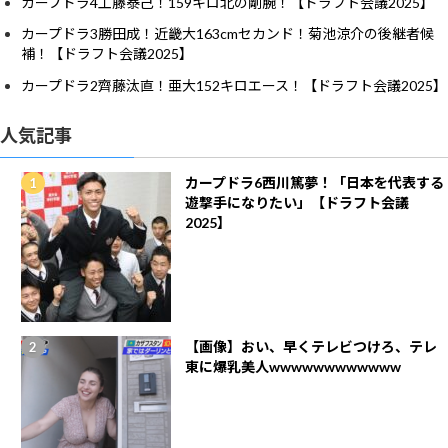
カープドラ4工藤泰己！159キロ北の剛腕！【ドラフト会議2025】
カープドラ3勝田成！近畿大163cmセカンド！菊池涼介の後継者候
補！【ドラフト会議2025】
カープドラ2齊藤汰直！亜大152キロエース！【ドラフト会議2025】
人気記事
カープドラ6西川篤夢！「日本を代表する
遊撃手になりたい」【ドラフト会議
2025】
【画像】おい、早くテレビつけろ、テレ
東に爆乳美人wwwwwwwwwwww