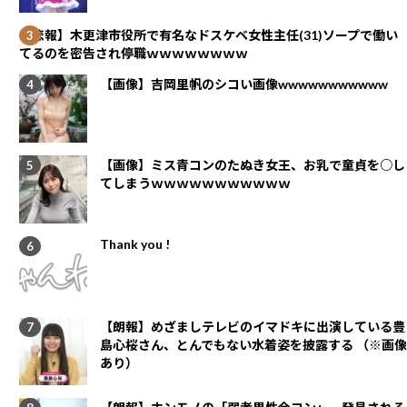
【悲報】木更津市役所で有名なドスケベ女性主任(31)ソープで働い
てるのを密告され停職ｗｗｗｗｗｗｗｗ
【画像】吉岡里帆のシコい画像wwwwwwwwwww
【画像】ミス青コンのたぬき女王、お乳で童貞を○し
てしまうｗｗｗｗｗｗｗｗｗｗｗ
Thank you !
【朗報】めざましテレビのイマドキに出演している豊
島心桜さん、とんでもない水着姿を披露する （※画像
あり）