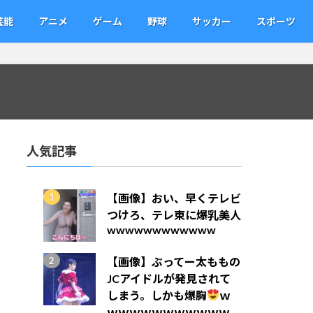
芸能
アニメ
ゲーム
野球
サッカー
スポーツ
人気記事
【画像】おい、早くテレビ
つけろ、テレ東に爆乳美人
wwwwwwwwwwww
【画像】ぶってー太ももの
JCアイドルが発見されて
しまう。しかも爆胸
ｗ
ｗｗｗｗｗｗｗｗｗｗｗ