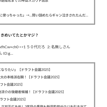
逆指名まで10年間スカウト出禁
【悲報】彼女「ごめん！俺くんの貯金、情報商材に使っちゃった」→…問い詰めたらギャン泣きされたんだが俺が悪いのか？
ときめいてたとかマジ？
D:xfhCw+ch0 >>1 ５０代だろ 2: 名無しさん
 ID:g…
なりたい」【ドラフト会議2025】
教大の本格派右腕！【ドラフト会議2025】
フト会議2025】
池涼介の後継者候補！【ドラフト会議2025】
ラフト会議2025】
カープドラ1平川蓮！187cmのスイッチヒッター！立石正広を外し2度目の重複も新井監督がクジを引き当てる！【ドラフト会議2025】