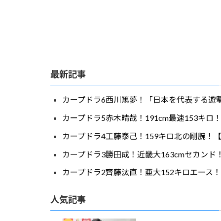
最新記事
カープドラ6西川篤夢！「日本を代表する遊撃
カープドラ5赤木晴哉！191cm最速153キ
カープドラ4工藤泰己！159キロ北の剛腕！【
カープドラ3勝田成！近畿大163cmセカンド
カープドラ2齊藤汰直！亜大152キロエース！
人気記事