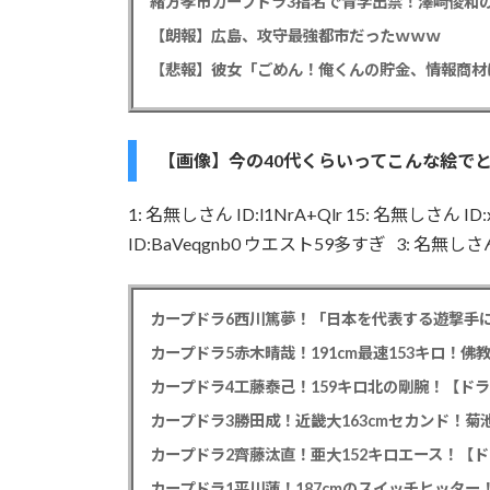
緒方孝市カープドラ3指名で青学出禁！澤﨑俊和の
【朗報】広島、攻守最強都市だったｗｗｗ
【画像】今の40代くらいってこんな絵で
1: 名無しさん ID:l1NrA+Qlr 15: 名無しさん I
ID:BaVeqgnb0 ウエスト59多すぎ 3: 名無しさん
カープドラ6西川篤夢！「日本を代表する遊撃手に
カープドラ5赤木晴哉！191cm最速153キロ！佛
カープドラ4工藤泰己！159キロ北の剛腕！【ドラ
カープドラ3勝田成！近畿大163cmセカンド！菊
カープドラ2齊藤汰直！亜大152キロエース！【ド