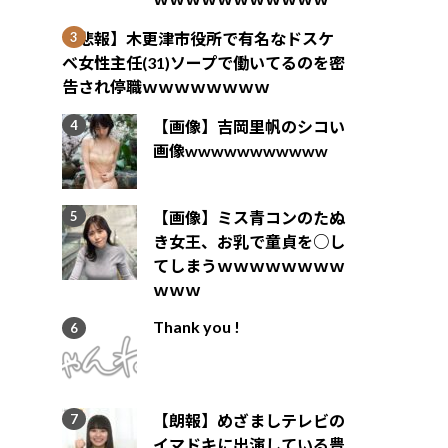
【悲報】木更津市役所で有名なドスケ
ベ女性主任(31)ソープで働いてるのを密
告され停職ｗｗｗｗｗｗｗｗ
【画像】吉岡里帆のシコい
画像wwwwwwwwwww
【画像】ミス青コンのたぬ
き女王、お乳で童貞を○し
てしまうｗｗｗｗｗｗｗｗ
ｗｗｗ
Thank you !
【朗報】めざましテレビの
イマドキに出演している豊