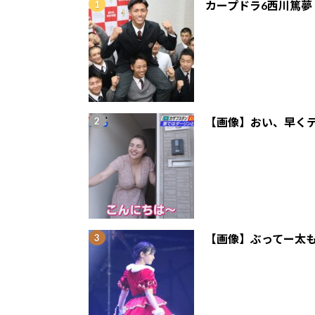
カープドラ6西川篤夢
【画像】おい、早くテ
【画像】ぶってー太も