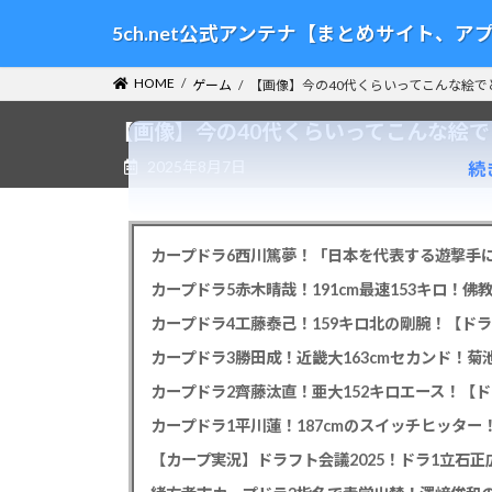
コ
ナ
5ch.net公式アンテナ【まとめサイト、
ン
ビ
テ
ゲ
HOME
ゲーム
【画像】今の40代くらいってこんな絵で
ン
ー
ツ
シ
【画像】今の40代くらいってこんな絵
へ
ョ
2025年8月7日
続
ス
ン
キ
に
ッ
移
プ
動
カープドラ6西川篤夢！「日本を代表する遊撃手に
カープドラ5赤木晴哉！191cm最速153キロ！佛
カープドラ4工藤泰己！159キロ北の剛腕！【ドラ
カープドラ3勝田成！近畿大163cmセカンド！菊
カープドラ2齊藤汰直！亜大152キロエース！【ド
【カープ実況】ドラフト会議2025！ドラ1立石