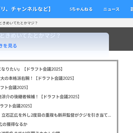
アプリ、チャンネルなど】
5ちゃんねる
ニュース
ときめいてたとかマジ？
でときめいてたとかマジ？
きを見る
なりたい」【ドラフト会議2025】
教大の本格派右腕！【ドラフト会議2025】
フト会議2025】
池涼介の後継者候補！【ドラフト会議2025】
ラフト会議2025】
カープドラ1平川蓮！187cmのスイッチヒッター！立石正広を外し2度目の重複も新井監督がクジを引き当てる！【ドラフト会議2025】
正広の獲得なるか