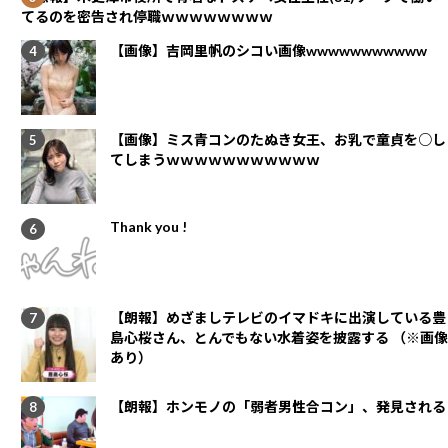
てるのを密告され停職ｗｗｗｗｗｗｗｗ
【画像】吉岡里帆のシコい画像wwwwwwwwwww
【画像】ミス青コンのたぬき女王、お乳で童貞を○し
てしまうｗｗｗｗｗｗｗｗｗｗｗ
Thank you !
【朗報】めざましテレビのイマドキに出演している豊
島心桜さん、とんでもない水着姿を披露する （※画像
あり）
【朗報】ホンモノの「弱者男性合コン」、発見される