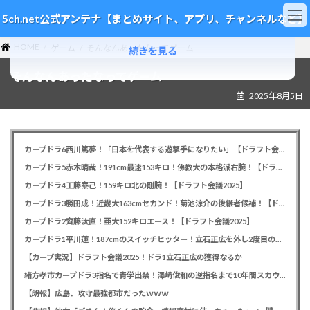
コ
ナ
5ch.net公式アンテナ【まとめサイト、アプリ、チャンネルなど】
ン
ビ
テ
ゲ
HOME
ン
ー
ゲーム
そんなんあったなってゲーム
続きを見る
ツ
シ
そんなんあったなってゲーム
へ
ョ
ス
ン
2025年8月5日
キ
に
ッ
移
プ
動
カープドラ6西川篤夢！「日本を代表する遊撃手になりたい」【ドラフト会議2025】
カープドラ5赤木晴哉！191cm最速153キロ！佛教大の本格派右腕！【ドラフト会議2025】
カープドラ4工藤泰己！159キロ北の剛腕！【ドラフト会議2025】
カープドラ3勝田成！近畿大163cmセカンド！菊池涼介の後継者候補！【ドラフト会議2025】
カープドラ2齊藤汰直！亜大152キロエース！【ドラフト会議2025】
カープドラ1平川蓮！187cmのスイッチヒッター！立石正広を外し2度目の重複も新井監督がクジを引き当てる！【ドラフト会議2025】
【カープ実況】ドラフト会議2025！ドラ1立石正広の獲得なるか
緒方孝市カープドラ3指名で青学出禁！澤﨑俊和の逆指名まで10年間スカウト出禁
【朗報】広島、攻守最強都市だったｗｗｗ