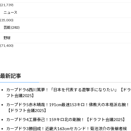
(21,739)
ニュース
(35,000)
芸能 (282)
野球
(71,400)
最新記事
カープドラ6西川篤夢！「日本を代表する遊撃手になりたい」【ドラ
フト会議2025】
カープドラ5赤木晴哉！191cm最速153キロ！佛教大の本格派右腕！
【ドラフト会議2025】
カープドラ4工藤泰己！159キロ北の剛腕！【ドラフト会議2025】
カープドラ3勝田成！近畿大163cmセカンド！菊池涼介の後継者候