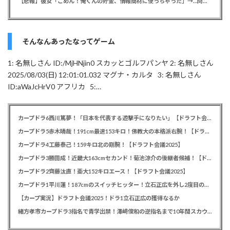
【悲報】彼女「ごめん！俺くんの貯金、情報商材に使っちゃった」→…問い詰めたらギャン泣きされたんだが俺が悪いのか？
そんなんあったなってゲーム
1: 名無しさん ID:/MjHNjin0 スカッとゴルフパンヤ 2: 名無しさん
2025/08/03(日) 12:01:01.032 マグナ・カルタ 3: 名無しさん
ID:aWaJcHrV0 アフリカ 5:…
カープドラ6西川篤夢！「日本を代表する遊撃手になりたい」【ドラフト会議2025】
カープドラ5赤木晴哉！191cm最速153キロ！佛教大の本格派右腕！【ドラフト会議2025】
カープドラ4工藤泰己！159キロ北の剛腕！【ドラフト会議2025】
カープドラ3勝田成！近畿大163cmセカンド！菊池涼介の後継者候補！【ドラフト会議2025】
カープドラ2齊藤汰直！亜大152キロエース！【ドラフト会議2025】
カープドラ1平川蓮！187cmのスイッチヒッター！立石正広を外し2度目の重複も新井監督がクジを引き当てる！【ドラフト会議2025】
【カープ実況】ドラフト会議2025！ドラ1立石正広の獲得なるか
緒方孝市カープドラ3指名で青学出禁！澤﨑俊和の逆指名まで10年間スカウト出禁