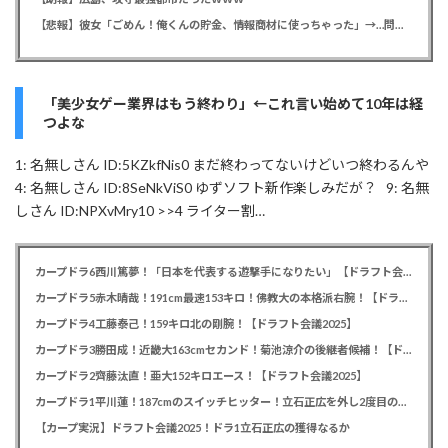
【悲報】彼女「ごめん！俺くんの貯金、情報商材に使っちゃった」→…問い詰めたらギャン泣きされたんだが俺が悪いのか？
「美少女ゲー業界はもう終わり」←これ言い始めて10年は経
つよな
1: 名無しさん ID:5KZkfNis0 まだ終わってないけどいつ終わるんや
4: 名無しさん ID:8SeNkViS0 ゆずソフト新作楽しみだが？ 9: 名無
しさん ID:NPXvMry10 >>4 ライター割…
カープドラ6西川篤夢！「日本を代表する遊撃手になりたい」【ドラフト会議2025】
カープドラ5赤木晴哉！191cm最速153キロ！佛教大の本格派右腕！【ドラフト会議2025】
カープドラ4工藤泰己！159キロ北の剛腕！【ドラフト会議2025】
カープドラ3勝田成！近畿大163cmセカンド！菊池涼介の後継者候補！【ドラフト会議2025】
カープドラ2齊藤汰直！亜大152キロエース！【ドラフト会議2025】
カープドラ1平川蓮！187cmのスイッチヒッター！立石正広を外し2度目の重複も新井監督がクジを引き当てる！【ドラフト会議2025】
【カープ実況】ドラフト会議2025！ドラ1立石正広の獲得なるか