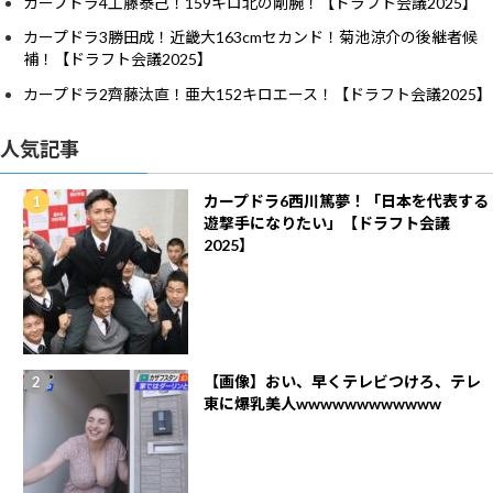
カープドラ4工藤泰己！159キロ北の剛腕！【ドラフト会議2025】
カープドラ3勝田成！近畿大163cmセカンド！菊池涼介の後継者候
補！【ドラフト会議2025】
カープドラ2齊藤汰直！亜大152キロエース！【ドラフト会議2025】
人気記事
カープドラ6西川篤夢！「日本を代表する
遊撃手になりたい」【ドラフト会議
2025】
【画像】おい、早くテレビつけろ、テレ
東に爆乳美人wwwwwwwwwwww