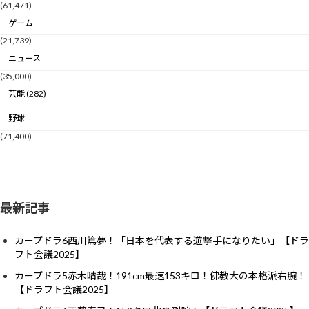
(61,471)
ゲーム
(21,739)
ニュース
(35,000)
芸能 (282)
野球
(71,400)
最新記事
カープドラ6西川篤夢！「日本を代表する遊撃手になりたい」【ドラ
フト会議2025】
カープドラ5赤木晴哉！191cm最速153キロ！佛教大の本格派右腕！
【ドラフト会議2025】