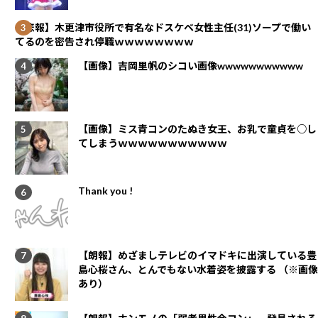
【悲報】木更津市役所で有名なドスケベ女性主任(31)ソープで働い
てるのを密告され停職ｗｗｗｗｗｗｗｗ
【画像】吉岡里帆のシコい画像wwwwwwwwwww
【画像】ミス青コンのたぬき女王、お乳で童貞を○し
てしまうｗｗｗｗｗｗｗｗｗｗｗ
Thank you !
【朗報】めざましテレビのイマドキに出演している豊
島心桜さん、とんでもない水着姿を披露する （※画像
あり）