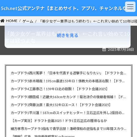
コ
ナ
5ch.net公式アンテナ【まとめサイト、アプリ、チャンネルなど】
ン
ビ
テ
ゲ
HOME
ン
ー
ゲーム
「美少女ゲー業界はもう終わり」←これ言い始めて10年は
ツ
シ
「美少女ゲー業界はもう終わり」←これ言い始めて10
へ
ョ
続きを見る
ス
ン
年は経つよな
キ
に
2025年7月18日
ッ
移
プ
動
カープドラ6西川篤夢！「日本を代表する遊撃手になりたい」【ドラフト会議2025】
カープドラ5赤木晴哉！191cm最速153キロ！佛教大の本格派右腕！【ドラフト会議2025】
カープドラ4工藤泰己！159キロ北の剛腕！【ドラフト会議2025】
カープドラ3勝田成！近畿大163cmセカンド！菊池涼介の後継者候補！【ドラフト会議2025】
カープドラ2齊藤汰直！亜大152キロエース！【ドラフト会議2025】
カープドラ1平川蓮！187cmのスイッチヒッター！立石正広を外し2度目の重複も新井監督がクジを引き当てる！【ドラフト会議2025】
【カープ実況】ドラフト会議2025！ドラ1立石正広の獲得なるか
緒方孝市カープドラ3指名で青学出禁！澤﨑俊和の逆指名まで10年間スカウト出禁
【朗報】広島、攻守最強都市だったｗｗｗ