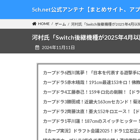
コ
ナ
5ch.net公式アンテナ【まとめサイト、
ン
ビ
テ
ゲ
HOME
ゲーム
河村氏「Switch後継機種が2025年
ン
ー
ツ
シ
河村氏「Switch後継機種が2025年
へ
ョ
2024年11月11日
ス
ン
キ
に
ッ
移
プ
動
カープドラ6西川篤夢！「日本を代表する遊撃手に
カープドラ5赤木晴哉！191cm最速153キロ！佛
カープドラ4工藤泰己！159キロ北の剛腕！【ドラ
カープドラ3勝田成！近畿大163cmセカンド！菊
カープドラ2齊藤汰直！亜大152キロエース！【ド
【カープ実況】ドラフト会議2025！ドラ1立石