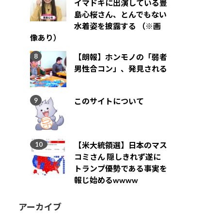
イマドキに出演している豊
島心桜さん、とんでもない
水着姿を披露する （※画
像あり）
【朗報】ホンモノの「弱者
男性合コン」、発見される
このサイトについて
【米大統領選】日本のマス
コミさん 隠しきれず遂に
トランプ優勢である事実を
報じ始めるwwww
アーカイブ