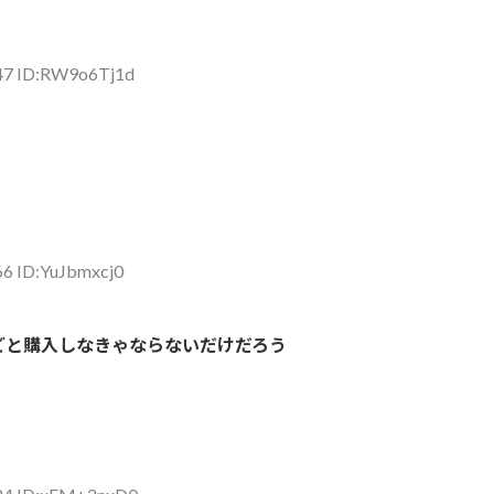
.47 ID:RW9o6Tj1d
66 ID:YuJbmxcj0
ごと購入しなきゃならないだけだろう