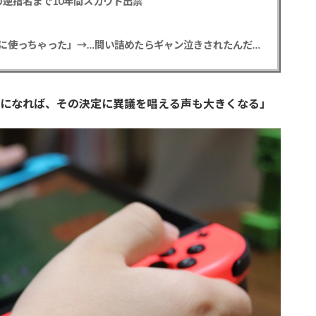
逆指名まで10年間スカウト出禁
【悲報】彼女「ごめん！俺くんの貯金、情報商材に使っちゃった」→…問い詰めたらギャン泣きされたんだが俺が悪いのか？
月以降になれば、その決定に異議を唱える声も大きくなる」