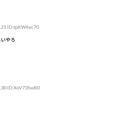
1.21 ID:tpKW6yc70
しいやろ
1.30 ID:XoV735wB0