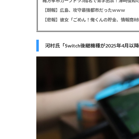
緒方孝市カープドラ3指名で青学出禁！澤﨑俊和の
【朗報】広島、攻守最強都市だったｗｗｗ
河村氏「Switch後継機種が2025年4