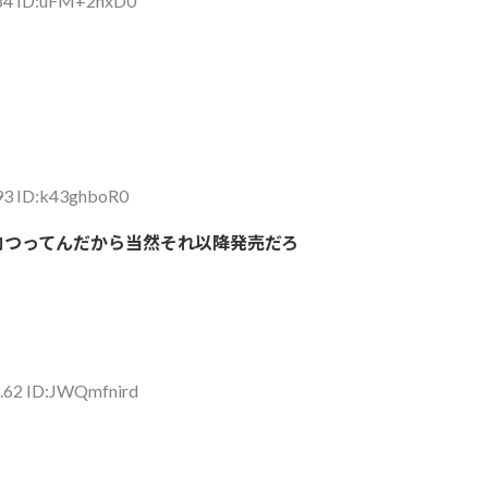
.84 ID:uFM+2nxD0
93 ID:k43ghboR0
内つってんだから当然それ以降発売だろ
.62 ID:JWQmfnird