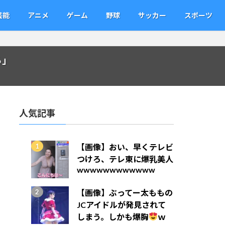
芸能
アニメ
ゲーム
野球
サッカー
スポーツ
る」
人気記事
【画像】おい、早くテレビ
つけろ、テレ東に爆乳美人
wwwwwwwwwwww
【画像】ぶってー太ももの
JCアイドルが発見されて
しまう。しかも爆胸
ｗ