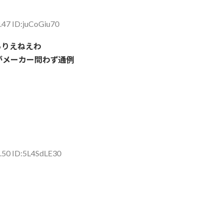
.47 ID:juCoGiu70
ありえねえわ
がメーカー問わず通例
.50 ID:5L4SdLE30