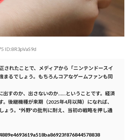
75 ID:8R3pVaS9d
正されたことで、メディアから「ニンテンドースイ
強まるでしょう。もちろんコアなゲームファンも同
でに出すのか、出さないのか……ということです。経済
。後継機種が来期（2025年4月以降）になれば、
しょう。“外野”の批判に耐え、当初の戦略を押し通
14b4889e4693619a518ba86923f876844578838