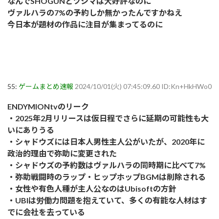
なんでSHOGUNとツシマは大好評なのに
ヴァルハラの7%の予約しか無かったんですかねえ
今日本が題材の作品に注目が集まってるのに
55:
ゲームまとめ速報
2024/10/01(火) 07:45:09.60 ID:Kn+HkHWo0
ENDYMIONtvのリーク
・2025年2月リリースは仮日程でさらに延期の可能性も大
いにありうる
・シャドウズには日本人男性主人公がいたが、2020年に
政治的理由で弥助に変更された
・シャドウズの予約数はヴァルハラの同時期に比べて7%
・弥助戦闘時のラップ・ヒップホップBGMは削除される
・女性や有色人種が主人公なのはUbisoftの方針
・UBIは労働力問題を抱えていて、多くの有能な人材はす
でに会社を去っている