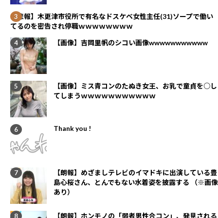
【悲報】木更津市役所で有名なドスケベ女性主任(31)ソープで働い
てるのを密告され停職ｗｗｗｗｗｗｗｗ
【画像】吉岡里帆のシコい画像wwwwwwwwwww
【画像】ミス青コンのたぬき女王、お乳で童貞を○し
てしまうｗｗｗｗｗｗｗｗｗｗｗ
Thank you !
【朗報】めざましテレビのイマドキに出演している豊
島心桜さん、とんでもない水着姿を披露する （※画像
あり）
【朗報】ホンモノの「弱者男性合コン」、発見される