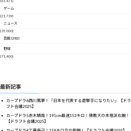
(61,471)
ゲーム
(21,739)
ニュース
(35,000)
芸能 (282)
野球
(71,400)
最新記事
カープドラ6西川篤夢！「日本を代表する遊撃手になりたい」【ドラ
フト会議2025】
カープドラ5赤木晴哉！191cm最速153キロ！佛教大の本格派右腕！
【ドラフト会議2025】
カープドラ4工藤泰己！159キロ北の剛腕！【ドラフト会議2025】