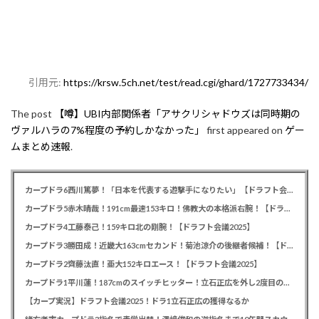
引用元:
https://krsw.5ch.net/test/read.cgi/ghard/1727733434/
The post
【噂】UBI内部関係者「アサクリシャドウズは同時期の
ヴァルハラの7%程度の予約しかなかった」
first appeared on
ゲー
ムまとめ速報
.
カープドラ6西川篤夢！「日本を代表する遊撃手になりたい」【ドラフト会議2025】
カープドラ5赤木晴哉！191cm最速153キロ！佛教大の本格派右腕！【ドラフト会議2025】
カープドラ4工藤泰己！159キロ北の剛腕！【ドラフト会議2025】
カープドラ3勝田成！近畿大163cmセカンド！菊池涼介の後継者候補！【ドラフト会議2025】
カープドラ2齊藤汰直！亜大152キロエース！【ドラフト会議2025】
カープドラ1平川蓮！187cmのスイッチヒッター！立石正広を外し2度目の重複も新井監督がクジを引き当てる！【ドラフト会議2025】
【カープ実況】ドラフト会議2025！ドラ1立石正広の獲得なるか