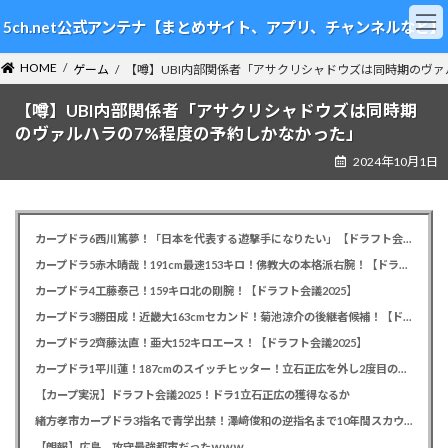
コ
ナ
5ch.net公式アンテナ【まとめサイト、アプリ、チャンネルなど】
ン
ビ
テ
ゲ
HOME
ン
ー
ゲーム
【噂】UBI内部関係者「アサクリシャドウズは同時期のヴァ
ツ
シ
【噂】UBI内部関係者「アサクリシャドウズは同時期
へ
ョ
ス
ン
のヴァルハラの7%程度の予約しかなかった」
キ
に
2024年10月1日
ッ
移
プ
動
カープドラ6西川篤夢！「日本を代表する遊撃手になりたい」【ドラフト会議2025】
カープドラ5赤木晴哉！191cm最速153キロ！佛教大の本格派右腕！【ドラフト会議2025】
カープドラ4工藤泰己！159キロ北の剛腕！【ドラフト会議2025】
カープドラ3勝田成！近畿大163cmセカンド！菊池涼介の後継者候補！【ドラフト会議2025】
カープドラ2齊藤汰直！亜大152キロエース！【ドラフト会議2025】
カープドラ1平川蓮！187cmのスイッチヒッター！立石正広を外し2度目の重複も新井監督がクジを引き当てる！【ドラフト会議2025】
【カープ実況】ドラフト会議2025！ドラ1立石正広の獲得なるか
緒方孝市カープドラ3指名で青学出禁！澤﨑俊和の逆指名まで10年間スカウト出禁
【朗報】広島、攻守最強都市だったｗｗｗ