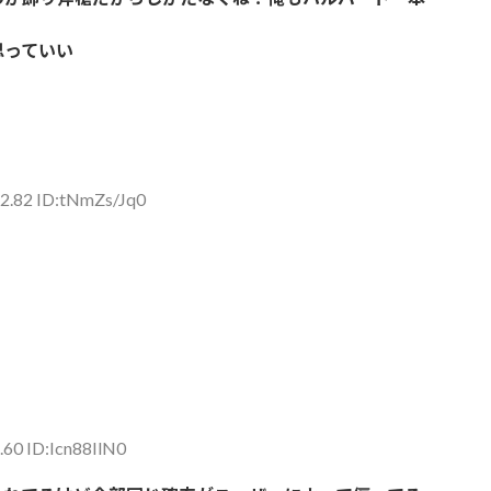
思っていい
2.82 ID:tNmZs/Jq0
.60 ID:Icn88IlN0