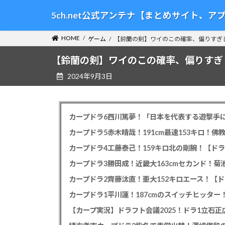
コ
ナ
5ch.net公式アンテナ【まとめサイト、
ン
ビ
テ
ゲ
HOME
ゲーム
【鈴蘭の剣】ワイのこの確率、偏りすぎ
ン
ー
ツ
シ
【鈴蘭の剣】ワイのこの確率、偏りすぎ
へ
ョ
2024年9月3日
ス
ン
キ
に
ッ
移
プ
動
カープドラ6西川篤夢！「日本を代表する遊撃手に
カープドラ5赤木晴哉！191cm最速153キロ！佛
カープドラ4工藤泰己！159キロ北の剛腕！【ドラ
カープドラ3勝田成！近畿大163cmセカンド！菊
カープドラ2齊藤汰直！亜大152キロエース！【ド
【カープ実況】ドラフト会議2025！ドラ1立石