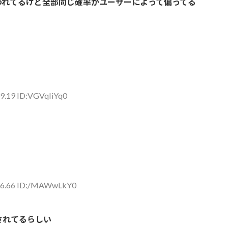
われてるけど全部同じ確率がユーザーによって偏ってる
9.19 ID:VGVqIiYq0
:16.66 ID:/MAWwLkY0
されてるらしい