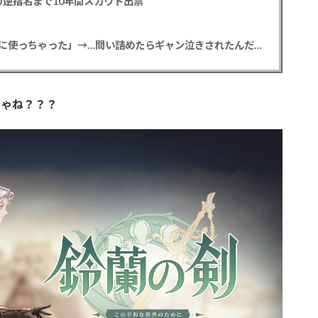
逆指名まで10年間スカウト出禁
【悲報】彼女「ごめん！俺くんの貯金、情報商材に使っちゃった」→…問い詰めたらギャン泣きされたんだが俺が悪いのか？
じゃね？？？