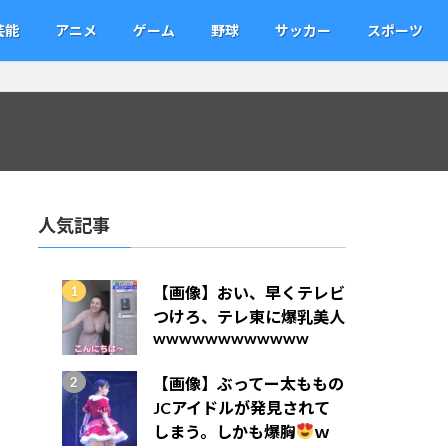
芸能
アニメ
ゲーム
野球
サッカー
スポーツ
人気記事
【画像】おい、早くテレビ
つけろ、テレ東に爆乳美人
wwwwwwwwwwww
【画像】ぶってー太ももの
JCアイドルが発見されて
しまう。しかも爆胸
ｗ