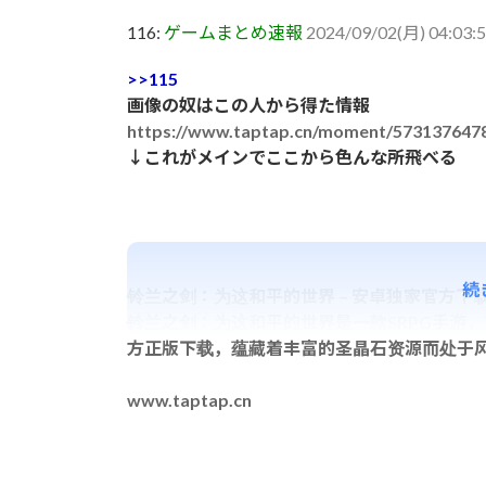
116:
ゲームまとめ速報
2024/09/02(月) 04:03
>>115
画像の奴はこの人から得た情報
https://www.taptap.cn/moment/573137647
↓これがメインでここから色んな所飛べる
続
铃兰之剑：为这和平的世界 – 安卓独家官方下载 – 
铃兰之剑：为这和平的世界是一款SRPG手游，Ta
方正版下载，蕴藏着丰富的圣晶石资源而处于
www.taptap.cn