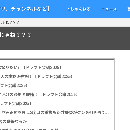
アプリ、チャンネルなど】
5ちゃんねる
ニュース
じゃね？？？
じゃね？？？
なりたい」【ドラフト会議2025】
教大の本格派右腕！【ドラフト会議2025】
フト会議2025】
池涼介の後継者候補！【ドラフト会議2025】
ラフト会議2025】
カープドラ1平川蓮！187cmのスイッチヒッター！立石正広を外し2度目の重複も新井監督がクジを引き当てる！【ドラフト会議2025】
正広の獲得なるか