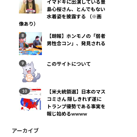
イマドキに出演している豊
島心桜さん、とんでもない
水着姿を披露する （※画
像あり）
【朗報】ホンモノの「弱者
男性合コン」、発見される
このサイトについて
【米大統領選】日本のマス
コミさん 隠しきれず遂に
トランプ優勢である事実を
報じ始めるwwww
アーカイブ