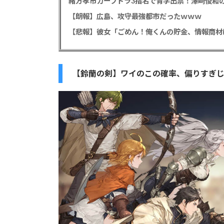
緒方孝市カープドラ3指名で青学出禁！澤﨑俊和の
【朗報】広島、攻守最強都市だったｗｗｗ
【鈴蘭の剣】ワイのこの確率、偏りすぎ