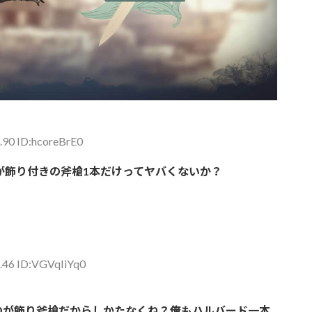
.90 ID:hcoreBrE0
が飾り付きの斧槍1本だけってヤバくないか？
.46 ID:VGVqIiYq0
のが飾り斧槍だからしかたなくね？俺もハルバード一本