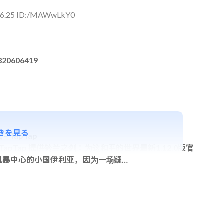
:56.25 ID:/MAWwLkY0
820606419
きを見る
TapTap
pTap 提供铃兰之剑：为这和平的世界最新1.12.0版官
风暴中心的小国伊利亚，因为一场疑…