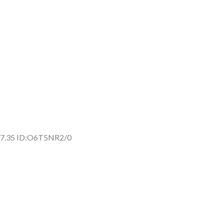
57.35 ID:O6T5NR2/0