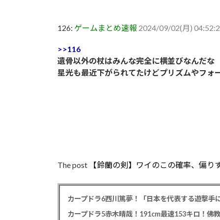
126:
ゲームまとめ速報
2024/09/02(月) 04:52:
>>116
遺骨以外の杖はみんな完全に横並びなんだな
星光も最近下がられてたけどプリズムやフォ
The post
【鈴蘭の剣】ワイのこの確率、偏り
カープドラ6西川篤夢！「日本を代表する遊撃手に
カープドラ5赤木晴哉！191cm最速153キロ！佛