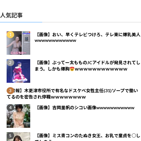
人気記事
【画像】おい、早くテレビつけろ、テレ東に爆乳美人
wwwwwwwwwwww
【画像】ぶってー太もものJCアイドルが発見されてし
まう。しかも爆胸
ｗｗｗｗｗｗｗｗｗｗｗｗ
【悲報】木更津市役所で有名なドスケベ女性主任(31)ソープで働い
てるのを密告され停職ｗｗｗｗｗｗｗｗ
【画像】吉岡里帆のシコい画像wwwwwwwwwww
【画像】ミス青コンのたぬき女王、お乳で童貞を○し