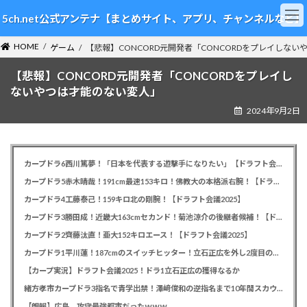
コ
ナ
5ch.net公式アンテナ【まとめサイト、アプリ、チャンネルなど】
ン
ビ
テ
ゲ
HOME
ン
ー
ゲーム
【悲報】CONCORD元開発者「CONCORDをプレイしな
ツ
シ
【悲報】CONCORD元開発者「CONCORDをプレイし
へ
ョ
ス
ン
ないやつは才能のない変人」
キ
に
2024年9月2日
ッ
移
プ
動
カープドラ6西川篤夢！「日本を代表する遊撃手になりたい」【ドラフト会議2025】
カープドラ5赤木晴哉！191cm最速153キロ！佛教大の本格派右腕！【ドラフト会議2025】
カープドラ4工藤泰己！159キロ北の剛腕！【ドラフト会議2025】
カープドラ3勝田成！近畿大163cmセカンド！菊池涼介の後継者候補！【ドラフト会議2025】
カープドラ2齊藤汰直！亜大152キロエース！【ドラフト会議2025】
カープドラ1平川蓮！187cmのスイッチヒッター！立石正広を外し2度目の重複も新井監督がクジを引き当てる！【ドラフト会議2025】
【カープ実況】ドラフト会議2025！ドラ1立石正広の獲得なるか
緒方孝市カープドラ3指名で青学出禁！澤﨑俊和の逆指名まで10年間スカウト出禁
【朗報】広島、攻守最強都市だったｗｗｗ