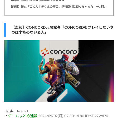
【悲報】彼女「ごめん！俺くんの貯金、情報商材に使っちゃった」→…問い詰めたらギャン泣きされたんだが俺が悪いのか？
【悲報】CONCORD元開発者「CONCORDをプレイしないや
つは才能のない変人」
（出典：
Twitter
）
1:
ゲームまとめ速報
2024/09/02(月) 07:30:14.80 ID:6Dx9Vxi90