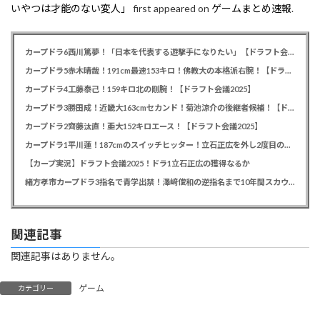
いやつは才能のない変人」
first appeared on
ゲームまとめ速報
.
カープドラ6西川篤夢！「日本を代表する遊撃手になりたい」【ドラフト会議2025】
カープドラ5赤木晴哉！191cm最速153キロ！佛教大の本格派右腕！【ドラフト会議2025】
カープドラ4工藤泰己！159キロ北の剛腕！【ドラフト会議2025】
カープドラ3勝田成！近畿大163cmセカンド！菊池涼介の後継者候補！【ドラフト会議2025】
カープドラ2齊藤汰直！亜大152キロエース！【ドラフト会議2025】
カープドラ1平川蓮！187cmのスイッチヒッター！立石正広を外し2度目の重複も新井監督がクジを引き当てる！【ドラフト会議2025】
【カープ実況】ドラフト会議2025！ドラ1立石正広の獲得なるか
緒方孝市カープドラ3指名で青学出禁！澤﨑俊和の逆指名まで10年間スカウト出禁
関連記事
関連記事はありません。
ゲーム
カテゴリー