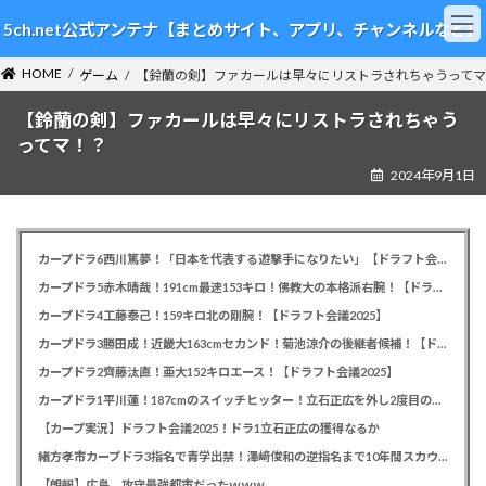
コ
ナ
5ch.net公式アンテナ【まとめサイト、アプリ、チャンネルなど】
ン
ビ
テ
ゲ
HOME
ン
ー
ゲーム
【鈴蘭の剣】ファカールは早々にリストラされちゃうってマ
ツ
シ
【鈴蘭の剣】ファカールは早々にリストラされちゃう
へ
ョ
ス
ン
ってマ！？
キ
に
2024年9月1日
ッ
移
プ
動
カープドラ6西川篤夢！「日本を代表する遊撃手になりたい」【ドラフト会議2025】
カープドラ5赤木晴哉！191cm最速153キロ！佛教大の本格派右腕！【ドラフト会議2025】
カープドラ4工藤泰己！159キロ北の剛腕！【ドラフト会議2025】
カープドラ3勝田成！近畿大163cmセカンド！菊池涼介の後継者候補！【ドラフト会議2025】
カープドラ2齊藤汰直！亜大152キロエース！【ドラフト会議2025】
カープドラ1平川蓮！187cmのスイッチヒッター！立石正広を外し2度目の重複も新井監督がクジを引き当てる！【ドラフト会議2025】
【カープ実況】ドラフト会議2025！ドラ1立石正広の獲得なるか
緒方孝市カープドラ3指名で青学出禁！澤﨑俊和の逆指名まで10年間スカウト出禁
【朗報】広島、攻守最強都市だったｗｗｗ