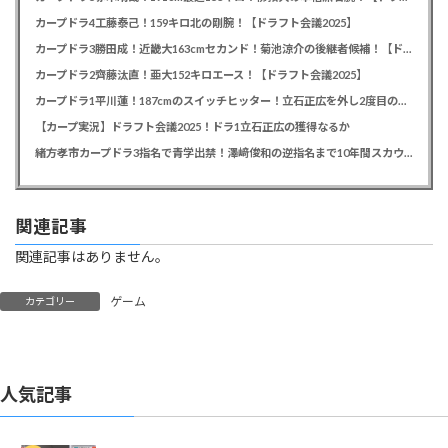
カープドラ4工藤泰己！159キロ北の剛腕！【ドラフト会議2025】
カープドラ3勝田成！近畿大163cmセカンド！菊池涼介の後継者候補！【ドラフト会議2025】
カープドラ2齊藤汰直！亜大152キロエース！【ドラフト会議2025】
カープドラ1平川蓮！187cmのスイッチヒッター！立石正広を外し2度目の重複も新井監督がクジを引き当てる！【ドラフト会議2025】
【カープ実況】ドラフト会議2025！ドラ1立石正広の獲得なるか
緒方孝市カープドラ3指名で青学出禁！澤﨑俊和の逆指名まで10年間スカウト出禁
関連記事
関連記事はありません。
ゲーム
カテゴリー
人気記事