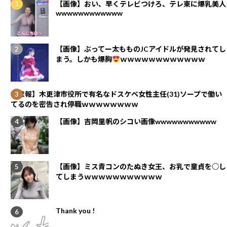
【画像】おい、早くテレビつけろ、テレ東に爆乳美人
wwwwwwwwwwww
【画像】ぶってー太もものJCアイドルが発見されてし
まう。しかも爆胸
ｗｗｗｗｗｗｗｗｗｗｗｗ
【悲報】木更津市役所で有名なドスケベ女性主任(31)ソープで働い
てるのを密告され停職ｗｗｗｗｗｗｗｗ
【画像】吉岡里帆のシコい画像wwwwwwwwwww
【画像】ミス青コンのたぬき女王、お乳で童貞を○し
てしまうｗｗｗｗｗｗｗｗｗｗｗ
Thank you !