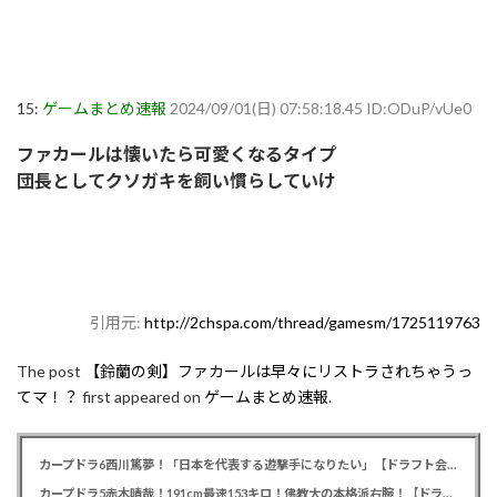
15:
ゲームまとめ速報
2024/09/01(日) 07:58:18.45 ID:ODuP/vUe0
ファカールは懐いたら可愛くなるタイプ
団長としてクソガキを飼い慣らしていけ
引用元:
http://2chspa.com/thread/gamesm/1725119763
The post
【鈴蘭の剣】ファカールは早々にリストラされちゃうっ
てマ！？
first appeared on
ゲームまとめ速報
.
カープドラ6西川篤夢！「日本を代表する遊撃手になりたい」【ドラフト会議2025】
カープドラ5赤木晴哉！191cm最速153キロ！佛教大の本格派右腕！【ドラフト会議2025】