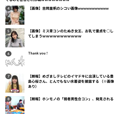
【画像】吉岡里帆のシコい画像wwwwwwwwwww
【画像】ミス青コンのたぬき女王、お乳で童貞を○し
てしまうｗｗｗｗｗｗｗｗｗｗｗ
Thank you !
【朗報】めざましテレビのイマドキに出演している豊
島心桜さん、とんでもない水着姿を披露する （※画像
あり）
【朗報】ホンモノの「弱者男性合コン」、発見される