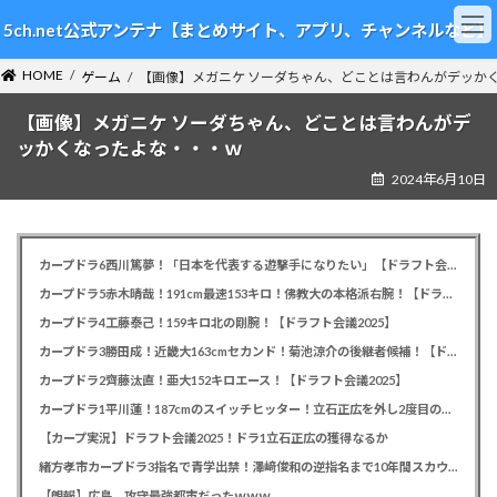
コ
ナ
5ch.net公式アンテナ【まとめサイト、アプリ、チャンネルなど】
ン
ビ
テ
ゲ
HOME
ン
ー
ゲーム
【画像】メガニケ ソーダちゃん、どことは言わんがデッか
ツ
シ
【画像】メガニケ ソーダちゃん、どことは言わんがデ
へ
ョ
ス
ン
ッかくなったよな・・・ｗ
キ
に
2024年6月10日
ッ
移
プ
動
カープドラ6西川篤夢！「日本を代表する遊撃手になりたい」【ドラフト会議2025】
カープドラ5赤木晴哉！191cm最速153キロ！佛教大の本格派右腕！【ドラフト会議2025】
カープドラ4工藤泰己！159キロ北の剛腕！【ドラフト会議2025】
カープドラ3勝田成！近畿大163cmセカンド！菊池涼介の後継者候補！【ドラフト会議2025】
カープドラ2齊藤汰直！亜大152キロエース！【ドラフト会議2025】
カープドラ1平川蓮！187cmのスイッチヒッター！立石正広を外し2度目の重複も新井監督がクジを引き当てる！【ドラフト会議2025】
【カープ実況】ドラフト会議2025！ドラ1立石正広の獲得なるか
緒方孝市カープドラ3指名で青学出禁！澤﨑俊和の逆指名まで10年間スカウト出禁
【朗報】広島、攻守最強都市だったｗｗｗ