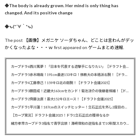
◆The body is already grown. Her mind is only thing has
changed. And its positive change
◆ԅ(*´∀｀*ԅ)
The post
【画像】メガニケ ソーダちゃん、どことは言わんがデッ
かくなったよな・・・ｗ
first appeared on
ゲームまとめ速報
.
カープドラ6西川篤夢！「日本を代表する遊撃手になりたい」【ドラフト会議2025】
カープドラ5赤木晴哉！191cm最速153キロ！佛教大の本格派右腕！【ドラフト会議2025】
カープドラ4工藤泰己！159キロ北の剛腕！【ドラフト会議2025】
カープドラ3勝田成！近畿大163cmセカンド！菊池涼介の後継者候補！【ドラフト会議2025】
カープドラ2齊藤汰直！亜大152キロエース！【ドラフト会議2025】
カープドラ1平川蓮！187cmのスイッチヒッター！立石正広を外し2度目の重複も新井監督がクジを引き当てる！【ドラフト会議2025】
【カープ実況】ドラフト会議2025！ドラ1立石正広の獲得なるか
緒方孝市カープドラ3指名で青学出禁！澤﨑俊和の逆指名まで10年間スカウト出禁