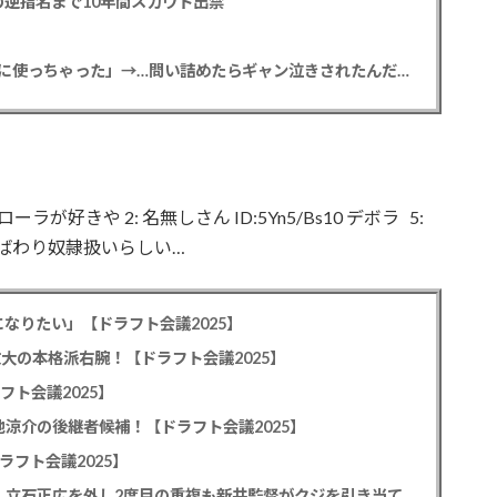
逆指名まで10年間スカウト出禁
【悲報】彼女「ごめん！俺くんの貯金、情報商材に使っちゃった」→…問い詰めたらギャン泣きされたんだが俺が悪いのか？
ローラが好きや 2: 名無しさん ID:5Yn5/Bs10 デボラ 5:
小骨呼ばわり奴隷扱いらしい…
なりたい」【ドラフト会議2025】
教大の本格派右腕！【ドラフト会議2025】
フト会議2025】
池涼介の後継者候補！【ドラフト会議2025】
ラフト会議2025】
カープドラ1平川蓮！187cmのスイッチヒッター！立石正広を外し2度目の重複も新井監督がクジを引き当てる！【ドラフト会議2025】