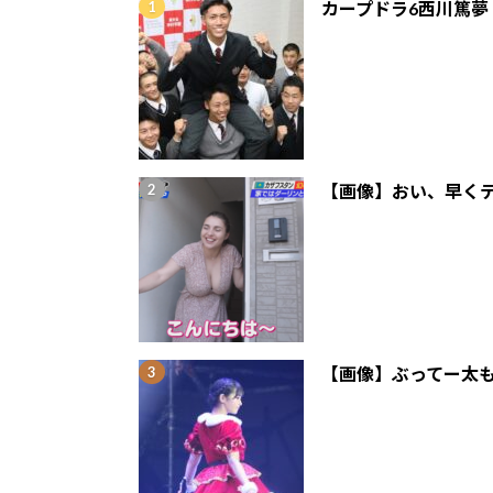
カープドラ6西川篤夢
【画像】おい、早くテ
【画像】ぶってー太も