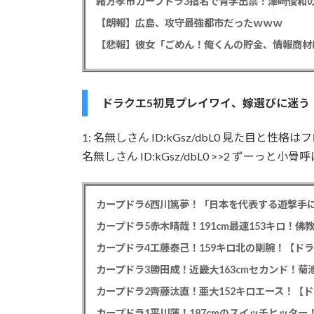
緒方孝市カープドラ3指名で青学出禁！澤﨑俊和の
【朗報】広島、攻守最強都市だったｗｗｗ
ドラクエ5初見プレイワイ、嫁選びに迷う
1: 名無しさん ID:kGsz/dbL0 見た目と性格はフ
名無しさん ID:kGsz/dbL0 >>2 ずーっと
カープドラ6西川篤夢！「日本を代表する遊撃手に
カープドラ5赤木晴哉！191cm最速153キロ！佛
カープドラ4工藤泰己！159キロ北の剛腕！【ドラ
カープドラ3勝田成！近畿大163cmセカンド！菊
カープドラ2齊藤汰直！亜大152キロエース！【ド