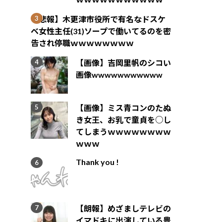
【悲報】木更津市役所で有名なドスケ
ベ女性主任(31)ソープで働いてるのを密
告され停職ｗｗｗｗｗｗｗｗ
【画像】吉岡里帆のシコい
画像wwwwwwwwwww
【画像】ミス青コンのたぬ
き女王、お乳で童貞を○し
てしまうｗｗｗｗｗｗｗｗ
ｗｗｗ
Thank you !
【朗報】めざましテレビの
イマドキに出演している豊