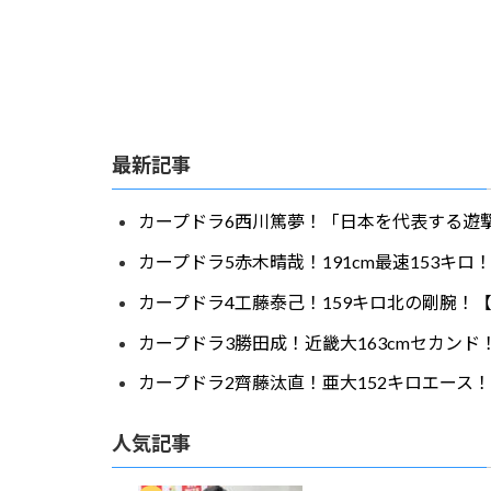
最新記事
カープドラ6西川篤夢！「日本を代表する遊撃
カープドラ5赤木晴哉！191cm最速153キ
カープドラ4工藤泰己！159キロ北の剛腕！【
カープドラ3勝田成！近畿大163cmセカンド
カープドラ2齊藤汰直！亜大152キロエース！
人気記事