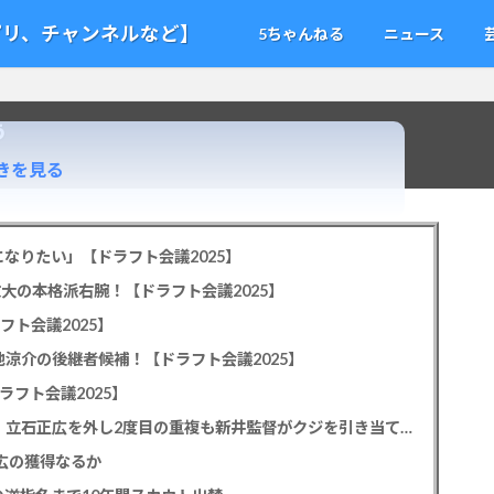
アプリ、チャンネルなど】
5ちゃんねる
ニュース
う
う
きを見る
なりたい」【ドラフト会議2025】
教大の本格派右腕！【ドラフト会議2025】
フト会議2025】
池涼介の後継者候補！【ドラフト会議2025】
ラフト会議2025】
カープドラ1平川蓮！187cmのスイッチヒッター！立石正広を外し2度目の重複も新井監督がクジを引き当てる！【ドラフト会議2025】
正広の獲得なるか