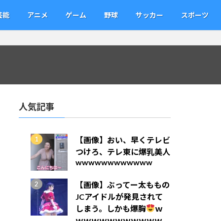
芸能
アニメ
ゲーム
野球
サッカー
スポーツ
人気記事
【画像】おい、早くテレビ
つけろ、テレ東に爆乳美人
wwwwwwwwwwww
【画像】ぶってー太ももの
JCアイドルが発見されて
しまう。しかも爆胸
ｗ
ｗｗｗｗｗｗｗｗｗｗｗ