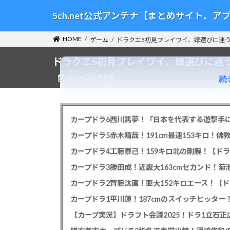
コ
ナ
5ch.net公式アンテナ【まとめサイト、
ン
ビ
テ
ゲ
HOME
ゲーム
ドラクエ5初見プレイワイ、嫁選びに迷
ン
ー
ツ
シ
ドラクエ5初見プレイワイ、嫁選びに迷
へ
ョ
2024年6月8日
続
ス
ン
キ
に
ッ
移
プ
動
カープドラ6西川篤夢！「日本を代表する遊撃手に
カープドラ5赤木晴哉！191cm最速153キロ！佛
カープドラ4工藤泰己！159キロ北の剛腕！【ドラ
カープドラ3勝田成！近畿大163cmセカンド！菊
カープドラ2齊藤汰直！亜大152キロエース！【ド
【カープ実況】ドラフト会議2025！ドラ1立石