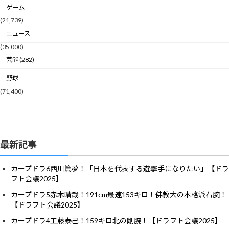
ゲーム
(21,739)
ニュース
(35,000)
芸能 (282)
野球
(71,400)
最新記事
カープドラ6西川篤夢！「日本を代表する遊撃手になりたい」【ドラ
フト会議2025】
カープドラ5赤木晴哉！191cm最速153キロ！佛教大の本格派右腕！
【ドラフト会議2025】
カープドラ4工藤泰己！159キロ北の剛腕！【ドラフト会議2025】