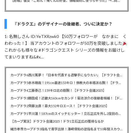
【悲報】彼女「ごめん！俺くんの貯金、情報商材に使っちゃった」→…問い詰めたらギャン泣きされたんだが俺が悪いのか？
『ドラクエ』のデザイナーの後継者、ついに決定か？
1: 名無しさん ID:YeTXRzwk0 【50万フォロワーが なかまに く
わわった！】 当アカウントのフォロワーが50万を突破しました
これからも様々な #ドラゴンクエスト シリーズの情報をお届けし
てまいりますね&#x…
カープドラ6西川篤夢！「日本を代表する遊撃手になりたい」【ドラフト会議2025】
カープドラ5赤木晴哉！191cm最速153キロ！佛教大の本格派右腕！【ドラフト会議2025】
カープドラ4工藤泰己！159キロ北の剛腕！【ドラフト会議2025】
カープドラ3勝田成！近畿大163cmセカンド！菊池涼介の後継者候補！【ドラフト会議2025】
カープドラ2齊藤汰直！亜大152キロエース！【ドラフト会議2025】
カープドラ1平川蓮！187cmのスイッチヒッター！立石正広を外し2度目の重複も新井監督がクジを引き当てる！【ドラフト会議2025】
【カープ実況】ドラフト会議2025！ドラ1立石正広の獲得なるか
緒方孝市カープドラ3指名で青学出禁！澤﨑俊和の逆指名まで10年間スカウト出禁