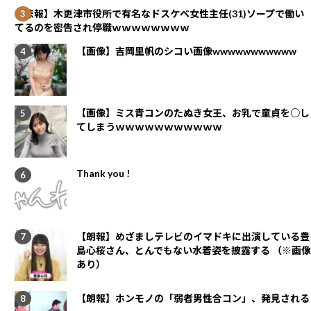
【悲報】木更津市役所で有名なドスケベ女性主任(31)ソープで働い
てるのを密告され停職ｗｗｗｗｗｗｗｗ
【画像】吉岡里帆のシコい画像wwwwwwwwwww
【画像】ミス青コンのたぬき女王、お乳で童貞を○し
てしまうｗｗｗｗｗｗｗｗｗｗｗ
Thank you !
【朗報】めざましテレビのイマドキに出演している豊
島心桜さん、とんでもない水着姿を披露する （※画像
あり）
【朗報】ホンモノの「弱者男性合コン」、発見される