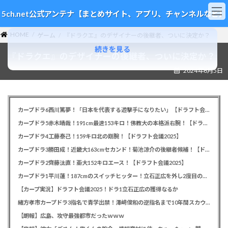
コ
ナ
5ch.net公式アンテナ【まとめサイト、アプリ、チャンネルなど】
ン
ビ
テ
ゲ
HOME
ン
ー
ゲーム
『ドラクエ』のデザイナーの後継者、ついに決定か？
ツ
シ
続きを見る
『ドラクエ』のデザイナーの後継者、ついに決定か？
へ
ョ
ス
ン
2024年6月5日
キ
に
ッ
移
プ
動
カープドラ6西川篤夢！「日本を代表する遊撃手になりたい」【ドラフト会議2025】
カープドラ5赤木晴哉！191cm最速153キロ！佛教大の本格派右腕！【ドラフト会議2025】
カープドラ4工藤泰己！159キロ北の剛腕！【ドラフト会議2025】
カープドラ3勝田成！近畿大163cmセカンド！菊池涼介の後継者候補！【ドラフト会議2025】
カープドラ2齊藤汰直！亜大152キロエース！【ドラフト会議2025】
カープドラ1平川蓮！187cmのスイッチヒッター！立石正広を外し2度目の重複も新井監督がクジを引き当てる！【ドラフト会議2025】
【カープ実況】ドラフト会議2025！ドラ1立石正広の獲得なるか
緒方孝市カープドラ3指名で青学出禁！澤﨑俊和の逆指名まで10年間スカウト出禁
【朗報】広島、攻守最強都市だったｗｗｗ