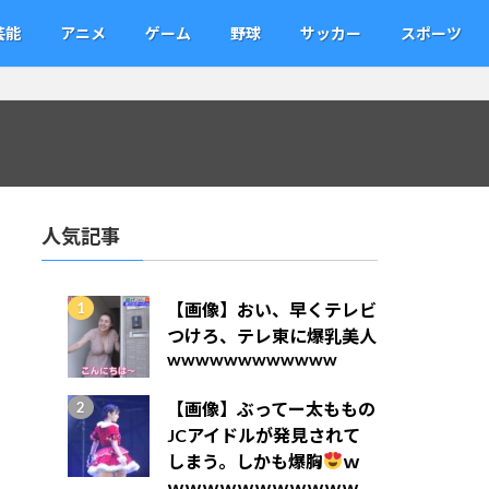
芸能
アニメ
ゲーム
野球
サッカー
スポーツ
人気記事
【画像】おい、早くテレビ
つけろ、テレ東に爆乳美人
wwwwwwwwwwww
【画像】ぶってー太ももの
JCアイドルが発見されて
しまう。しかも爆胸
ｗ
ｗｗｗｗｗｗｗｗｗｗｗ