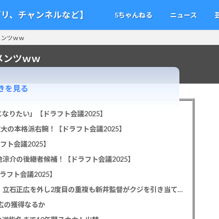
アプリ、チャンネルなど】
5ちゃんねる
ニュース
メンツｗｗ
メンツｗｗ
きを見る
なりたい」【ドラフト会議2025】
教大の本格派右腕！【ドラフト会議2025】
フト会議2025】
池涼介の後継者候補！【ドラフト会議2025】
ラフト会議2025】
カープドラ1平川蓮！187cmのスイッチヒッター！立石正広を外し2度目の重複も新井監督がクジを引き当てる！【ドラフト会議2025】
正広の獲得なるか