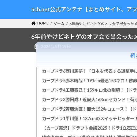
コ
ナ
5ch.net公式アンテナ【まとめサイト、
ン
ビ
テ
ゲ
HOME
ゲーム
6年前やけどネトゲのオフ会で出会った
ン
ー
ツ
シ
6年前やけどネトゲのオフ会で出会った
へ
ョ
2024年5月19日
ス
ン
キ
に
続
ッ
移
プ
動
カープドラ6西川篤夢！「日本を代表する遊撃手に
カープドラ5赤木晴哉！191cm最速153キロ！佛
カープドラ4工藤泰己！159キロ北の剛腕！【ドラ
カープドラ3勝田成！近畿大163cmセカンド！菊
カープドラ2齊藤汰直！亜大152キロエース！【ド
【カープ実況】ドラフト会議2025！ドラ1立石