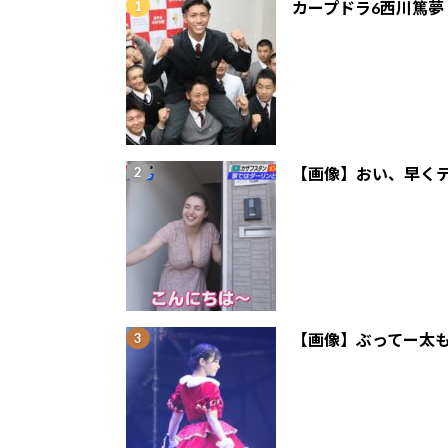
カープドラ6西川篤夢
【画像】おい、早くテ
【画像】ぶってー太も