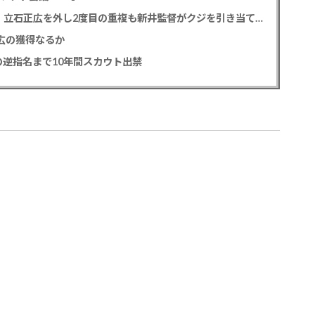
カープドラ1平川蓮！187cmのスイッチヒッター！立石正広を外し2度目の重複も新井監督がクジを引き当てる！【ドラフト会議2025】
正広の獲得なるか
逆指名まで10年間スカウト出禁