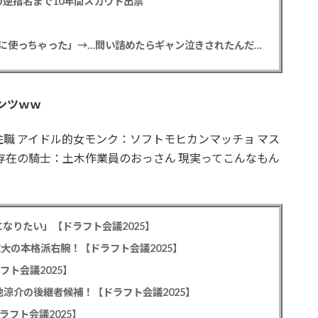
逆指名まで10年間スカウト出禁
【悲報】彼女「ごめん！俺くんの貯金、情報商材に使っちゃった」→…問い詰めたらギャン泣きされたんだが俺が悪いのか？
ンツｗｗ
ラー：住職 アイドル的女モンク：ソフトモヒカンマッチョ マス
存在の騎士：土木作業員のおっさん 現実ってこんなもん
なりたい」【ドラフト会議2025】
教大の本格派右腕！【ドラフト会議2025】
フト会議2025】
池涼介の後継者候補！【ドラフト会議2025】
ラフト会議2025】