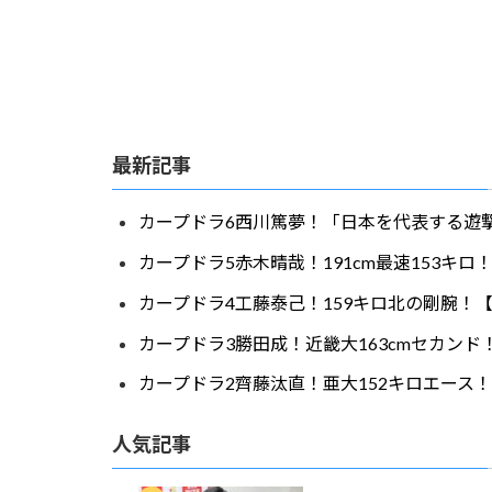
最新記事
カープドラ6西川篤夢！「日本を代表する遊撃
カープドラ5赤木晴哉！191cm最速153キ
カープドラ4工藤泰己！159キロ北の剛腕！【
カープドラ3勝田成！近畿大163cmセカンド
カープドラ2齊藤汰直！亜大152キロエース！
人気記事