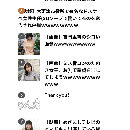
【悲報】木更津市役所で有名なドスケ
ベ女性主任(31)ソープで働いてるのを密
告され停職ｗｗｗｗｗｗｗｗ
【画像】吉岡里帆のシコい
画像wwwwwwwwwww
【画像】ミス青コンのたぬ
き女王、お乳で童貞を○し
てしまうｗｗｗｗｗｗｗｗ
ｗｗｗ
Thank you !
【朗報】めざましテレビの
イマドキに出演している豊