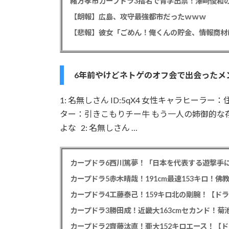
緒方孝市カープドラ3指名で青学出禁！澤﨑俊和の
【朗報】広島、攻守最強都市だったｗｗｗ
6年前やけどネトゲのオフ会で出会ったメ
1: 名無しさん ID:5qX4 女性キャラヒー
ター：引きこもりチー牛 もう一人の姉御的な
よな 2: 名無しさん …
カープドラ6西川篤夢！「日本を代表する遊撃手に
カープドラ5赤木晴哉！191cm最速153キロ！佛
カープドラ4工藤泰己！159キロ北の剛腕！【ドラ
カープドラ3勝田成！近畿大163cmセカンド！菊
カープドラ2齊藤汰直！亜大152キロエース！【ド