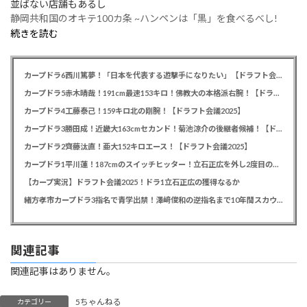
並ばない店舗もあるし
静岡共和国のオキテ100カ条 ~ハンペンは「黒」を食べるべし!
続きを読む
カープドラ6西川篤夢！「日本を代表する遊撃手になりたい」【ドラフト会議2025】
カープドラ5赤木晴哉！191cm最速153キロ！佛教大の本格派右腕！【ドラフト会議2025】
カープドラ4工藤泰己！159キロ北の剛腕！【ドラフト会議2025】
カープドラ3勝田成！近畿大163cmセカンド！菊池涼介の後継者候補！【ドラフト会議2025】
カープドラ2齊藤汰直！亜大152キロエース！【ドラフト会議2025】
カープドラ1平川蓮！187cmのスイッチヒッター！立石正広を外し2度目の重複も新井監督がクジを引き当てる！【ドラフト会議2025】
【カープ実況】ドラフト会議2025！ドラ1立石正広の獲得なるか
緒方孝市カープドラ3指名で青学出禁！澤﨑俊和の逆指名まで10年間スカウト出禁
関連記事
関連記事はありません。
5ちゃんねる
カテゴリー