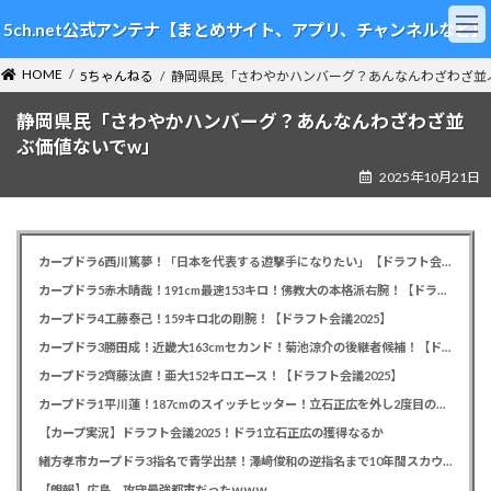
コ
ナ
5ch.net公式アンテナ【まとめサイト、アプリ、チャンネルなど】
ン
ビ
テ
ゲ
HOME
ン
ー
5ちゃんねる
静岡県民「さわやかハンバーグ？あんなんわざわざ並
ツ
シ
静岡県民「さわやかハンバーグ？あんなんわざわざ並
へ
ョ
ス
ン
ぶ価値ないでw」
キ
に
2025年10月21日
ッ
移
プ
動
カープドラ6西川篤夢！「日本を代表する遊撃手になりたい」【ドラフト会議2025】
カープドラ5赤木晴哉！191cm最速153キロ！佛教大の本格派右腕！【ドラフト会議2025】
カープドラ4工藤泰己！159キロ北の剛腕！【ドラフト会議2025】
カープドラ3勝田成！近畿大163cmセカンド！菊池涼介の後継者候補！【ドラフト会議2025】
カープドラ2齊藤汰直！亜大152キロエース！【ドラフト会議2025】
カープドラ1平川蓮！187cmのスイッチヒッター！立石正広を外し2度目の重複も新井監督がクジを引き当てる！【ドラフト会議2025】
【カープ実況】ドラフト会議2025！ドラ1立石正広の獲得なるか
緒方孝市カープドラ3指名で青学出禁！澤﨑俊和の逆指名まで10年間スカウト出禁
【朗報】広島、攻守最強都市だったｗｗｗ