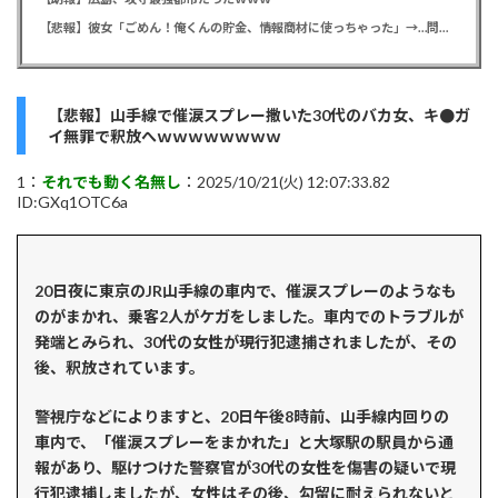
【悲報】彼女「ごめん！俺くんの貯金、情報商材に使っちゃった」→…問い詰めたらギャン泣きされたんだが俺が悪いのか？
【悲報】山手線で催涙スプレー撒いた30代のバカ女、キ●ガ
イ無罪で釈放へｗｗｗｗｗｗｗｗ
1：
それでも動く名無し
：2025/10/21(火) 12:07:33.82
ID:GXq1OTC6a
20日夜に東京のJR山手線の車内で、催涙スプレーのようなも
のがまかれ、乗客2人がケガをしました。車内でのトラブルが
発端とみられ、30代の女性が現行犯逮捕されましたが、その
後、釈放されています。
警視庁などによりますと、20日午後8時前、山手線内回りの
車内で、「催涙スプレーをまかれた」と大塚駅の駅員から通
報があり、駆けつけた警察官が30代の女性を傷害の疑いで現
行犯逮捕しましたが、女性はその後、勾留に耐えられないと