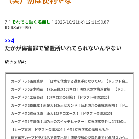
（笑）割は便利やな
7：
それでも動く名無し
：2025/10/21(火) 12:11:50.87
ID:R3a0FFlS0
>>4
たかが傷害罪で留置所いれてられないんやない
続きを読む
カープドラ6西川篤夢！「日本を代表する遊撃手になりたい」【ドラフト会議2025】
カープドラ5赤木晴哉！191cm最速153キロ！佛教大の本格派右腕！【ドラフト会議2025】
カープドラ4工藤泰己！159キロ北の剛腕！【ドラフト会議2025】
カープドラ3勝田成！近畿大163cmセカンド！菊池涼介の後継者候補！【ドラフト会議2025】
カープドラ2齊藤汰直！亜大152キロエース！【ドラフト会議2025】
カープドラ1平川蓮！187cmのスイッチヒッター！立石正広を外し2度目の重複も新井監督がクジを引き当てる！【ドラフト会議2025】
【カープ実況】ドラフト会議2025！ドラ1立石正広の獲得なるか
緒方孝市カープドラ3指名で青学出禁！澤﨑俊和の逆指名まで10年間スカウト出禁