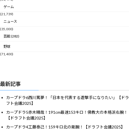
ゲーム
(21,739)
ニュース
(35,000)
芸能 (282)
野球
(71,400)
最新記事
カープドラ6西川篤夢！「日本を代表する遊撃手になりたい」【ドラ
フト会議2025】
カープドラ5赤木晴哉！191cm最速153キロ！佛教大の本格派右腕！
【ドラフト会議2025】
カープドラ4工藤泰己！159キロ北の剛腕！【ドラフト会議2025】