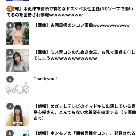
【悲報】木更津市役所で有名なドスケベ女性主任(31)ソープで働い
てるのを密告され停職ｗｗｗｗｗｗｗｗ
【画像】吉岡里帆のシコい画像wwwwwwwwwww
【画像】ミス青コンのたぬき女王、お乳で童貞を○し
てしまうｗｗｗｗｗｗｗｗｗｗｗ
Thank you !
【朗報】めざましテレビのイマドキに出演している豊
島心桜さん、とんでもない水着姿を披露する （※画像
あり）
【朗報】ホンモノの「弱者男性合コン」、発見される