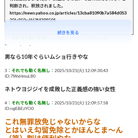
判断され、釈放されました。
https://news.yahoo.co.jp/articles/13cba81090b7a584d053
25fc950e6f63f4309501
続きを見る
2：
それでも動く名無し
：2025/10/21(火) 12:09:11.14
ID:aoevyDaQ0
男なら10年ぐらいムショ行きやな
3：
それでも動く名無し
：2025/10/21(火) 12:09:30.43
ID:7WxHmuL80
ネトウヨジジイを成敗した正義感の強い女性
4：
それでも動く名無し
：2025/10/21(火) 12:09:57.58
ID:ngEBEzYO0
これ無罪放免じゃないからな
とはいえ勾留免除とかほんとま～ん