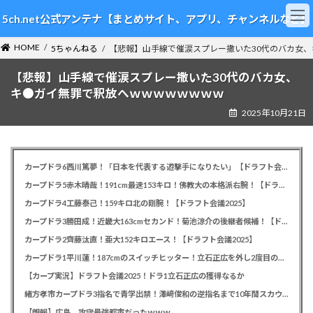
コ
ナ
5ch.net公式アンテナ【まとめサイト、アプリ、チャンネルなど】
ン
ビ
テ
ゲ
HOME
ン
ー
5ちゃんねる
【悲報】山手線で催涙スプレー撒いた30代のバカ女
ツ
シ
【悲報】山手線で催涙スプレー撒いた30代のバカ女、
へ
ョ
ス
ン
キ●ガイ無罪で釈放へｗｗｗｗｗｗｗｗ
キ
に
2025年10月21日
ッ
移
プ
動
カープドラ6西川篤夢！「日本を代表する遊撃手になりたい」【ドラフト会議2025】
カープドラ5赤木晴哉！191cm最速153キロ！佛教大の本格派右腕！【ドラフト会議2025】
カープドラ4工藤泰己！159キロ北の剛腕！【ドラフト会議2025】
カープドラ3勝田成！近畿大163cmセカンド！菊池涼介の後継者候補！【ドラフト会議2025】
カープドラ2齊藤汰直！亜大152キロエース！【ドラフト会議2025】
カープドラ1平川蓮！187cmのスイッチヒッター！立石正広を外し2度目の重複も新井監督がクジを引き当てる！【ドラフト会議2025】
【カープ実況】ドラフト会議2025！ドラ1立石正広の獲得なるか
緒方孝市カープドラ3指名で青学出禁！澤﨑俊和の逆指名まで10年間スカウト出禁
【朗報】広島、攻守最強都市だったｗｗｗ