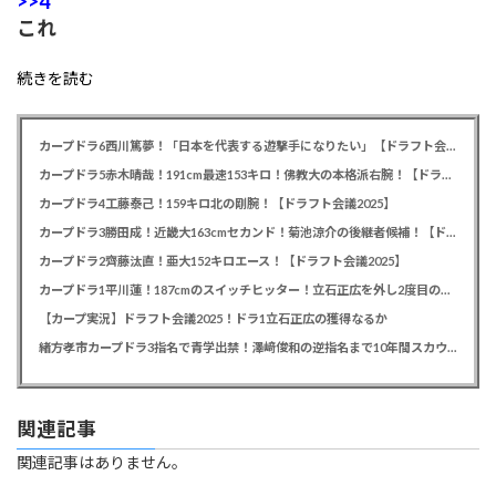
>>4
これ
続きを読む
カープドラ6西川篤夢！「日本を代表する遊撃手になりたい」【ドラフト会議2025】
カープドラ5赤木晴哉！191cm最速153キロ！佛教大の本格派右腕！【ドラフト会議2025】
カープドラ4工藤泰己！159キロ北の剛腕！【ドラフト会議2025】
カープドラ3勝田成！近畿大163cmセカンド！菊池涼介の後継者候補！【ドラフト会議2025】
カープドラ2齊藤汰直！亜大152キロエース！【ドラフト会議2025】
カープドラ1平川蓮！187cmのスイッチヒッター！立石正広を外し2度目の重複も新井監督がクジを引き当てる！【ドラフト会議2025】
【カープ実況】ドラフト会議2025！ドラ1立石正広の獲得なるか
緒方孝市カープドラ3指名で青学出禁！澤﨑俊和の逆指名まで10年間スカウト出禁
関連記事
関連記事はありません。