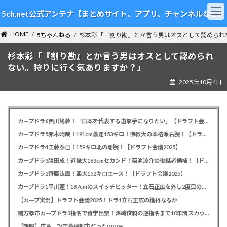
コ
ナ
5ch.net公式アンテナ【まとめサイト、アプリ、チャンネルなど】
ン
ビ
テ
ゲ
HOME
ン
ー
5ちゃんねる
杉本彩「『割り勘』とか言う男はオスとして認められ
ツ
シ
杉本彩「『割り勘』とか言う男はオスとして認められ
へ
ョ
ス
ン
ない。狩りに行く気ありますか？」
キ
に
2025年10月4日
ッ
移
プ
動
カープドラ6西川篤夢！「日本を代表する遊撃手になりたい」【ドラフト会議2025】
カープドラ5赤木晴哉！191cm最速153キロ！佛教大の本格派右腕！【ドラフト会議2025】
カープドラ4工藤泰己！159キロ北の剛腕！【ドラフト会議2025】
カープドラ3勝田成！近畿大163cmセカンド！菊池涼介の後継者候補！【ドラフト会議2025】
カープドラ2齊藤汰直！亜大152キロエース！【ドラフト会議2025】
カープドラ1平川蓮！187cmのスイッチヒッター！立石正広を外し2度目の重複も新井監督がクジを引き当てる！【ドラフト会議2025】
【カープ実況】ドラフト会議2025！ドラ1立石正広の獲得なるか
緒方孝市カープドラ3指名で青学出禁！澤﨑俊和の逆指名まで10年間スカウト出禁
【朗報】広島、攻守最強都市だったｗｗｗ