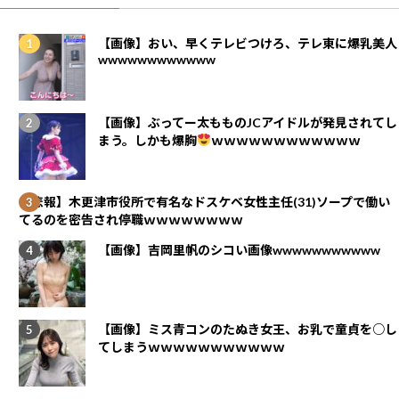
【画像】おい、早くテレビつけろ、テレ東に爆乳美人
wwwwwwwwwwww
【画像】ぶってー太もものJCアイドルが発見されてし
まう。しかも爆胸
ｗｗｗｗｗｗｗｗｗｗｗｗ
【悲報】木更津市役所で有名なドスケベ女性主任(31)ソープで働い
てるのを密告され停職ｗｗｗｗｗｗｗｗ
【画像】吉岡里帆のシコい画像wwwwwwwwwww
【画像】ミス青コンのたぬき女王、お乳で童貞を○し
てしまうｗｗｗｗｗｗｗｗｗｗｗ