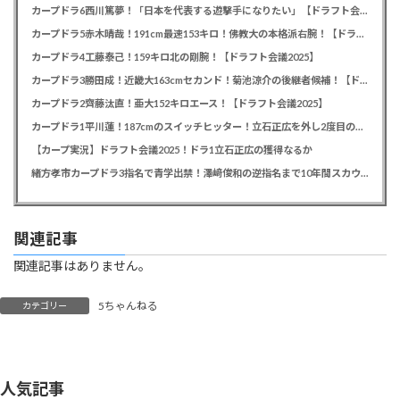
カープドラ6西川篤夢！「日本を代表する遊撃手になりたい」【ドラフト会議2025】
カープドラ5赤木晴哉！191cm最速153キロ！佛教大の本格派右腕！【ドラフト会議2025】
カープドラ4工藤泰己！159キロ北の剛腕！【ドラフト会議2025】
カープドラ3勝田成！近畿大163cmセカンド！菊池涼介の後継者候補！【ドラフト会議2025】
カープドラ2齊藤汰直！亜大152キロエース！【ドラフト会議2025】
カープドラ1平川蓮！187cmのスイッチヒッター！立石正広を外し2度目の重複も新井監督がクジを引き当てる！【ドラフト会議2025】
【カープ実況】ドラフト会議2025！ドラ1立石正広の獲得なるか
緒方孝市カープドラ3指名で青学出禁！澤﨑俊和の逆指名まで10年間スカウト出禁
関連記事
関連記事はありません。
5ちゃんねる
カテゴリー
人気記事