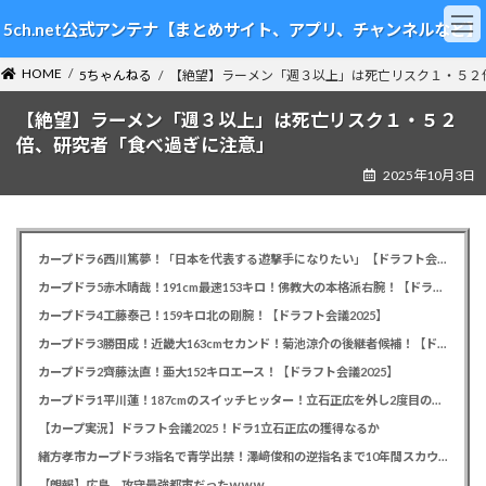
コ
ナ
5ch.net公式アンテナ【まとめサイト、アプリ、チャンネルなど】
ン
ビ
テ
ゲ
HOME
ン
ー
5ちゃんねる
【絶望】ラーメン「週３以上」は死亡リスク１・５２
ツ
シ
【絶望】ラーメン「週３以上」は死亡リスク１・５２
へ
ョ
ス
ン
倍、研究者「食べ過ぎに注意」
キ
に
2025年10月3日
ッ
移
プ
動
カープドラ6西川篤夢！「日本を代表する遊撃手になりたい」【ドラフト会議2025】
カープドラ5赤木晴哉！191cm最速153キロ！佛教大の本格派右腕！【ドラフト会議2025】
カープドラ4工藤泰己！159キロ北の剛腕！【ドラフト会議2025】
カープドラ3勝田成！近畿大163cmセカンド！菊池涼介の後継者候補！【ドラフト会議2025】
カープドラ2齊藤汰直！亜大152キロエース！【ドラフト会議2025】
カープドラ1平川蓮！187cmのスイッチヒッター！立石正広を外し2度目の重複も新井監督がクジを引き当てる！【ドラフト会議2025】
【カープ実況】ドラフト会議2025！ドラ1立石正広の獲得なるか
緒方孝市カープドラ3指名で青学出禁！澤﨑俊和の逆指名まで10年間スカウト出禁
【朗報】広島、攻守最強都市だったｗｗｗ