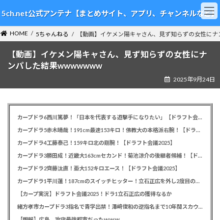
コ
ナ
5ch.net公式アンテナ【まとめサイト、アプリ、チャンネルなど】
ン
ビ
テ
ゲ
HOME
ン
ー
5ちゃんねる
【動画】イケメン陽キャさん、見ず知らずの女性にナン
ツ
シ
【動画】イケメン陽キャさん、見ず知らずの女性にナ
へ
ョ
ス
ン
ンパした結果wwwwwww
キ
に
2025年9月24日
ッ
移
プ
動
カープドラ6西川篤夢！「日本を代表する遊撃手になりたい」【ドラフト会議2025】
カープドラ5赤木晴哉！191cm最速153キロ！佛教大の本格派右腕！【ドラフト会議2025】
カープドラ4工藤泰己！159キロ北の剛腕！【ドラフト会議2025】
カープドラ3勝田成！近畿大163cmセカンド！菊池涼介の後継者候補！【ドラフト会議2025】
カープドラ2齊藤汰直！亜大152キロエース！【ドラフト会議2025】
カープドラ1平川蓮！187cmのスイッチヒッター！立石正広を外し2度目の重複も新井監督がクジを引き当てる！【ドラフト会議2025】
【カープ実況】ドラフト会議2025！ドラ1立石正広の獲得なるか
緒方孝市カープドラ3指名で青学出禁！澤﨑俊和の逆指名まで10年間スカウト出禁
【朗報】広島、攻守最強都市だったｗｗｗ