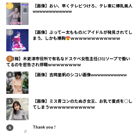
【画像】おい、早くテレビつけろ、テレ東に爆乳美人
wwwwwwwwwwww
【画像】ぶってー太もものJCアイドルが発見されてし
まう。しかも爆胸
ｗｗｗｗｗｗｗｗｗｗｗｗ
【悲報】木更津市役所で有名なドスケベ女性主任(31)ソープで働い
てるのを密告され停職ｗｗｗｗｗｗｗｗ
【画像】吉岡里帆のシコい画像wwwwwwwwwww
【画像】ミス青コンのたぬき女王、お乳で童貞を○し
てしまうｗｗｗｗｗｗｗｗｗｗｗ
Thank you !