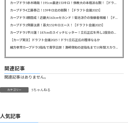
カープドラ5赤木晴哉！191cm最速153キロ！佛教大の本格派右腕！【ドラフト会議2025】
カープドラ4工藤泰己！159キロ北の剛腕！【ドラフト会議2025】
カープドラ3勝田成！近畿大163cmセカンド！菊池涼介の後継者候補！【ドラフト会議2025】
カープドラ2齊藤汰直！亜大152キロエース！【ドラフト会議2025】
カープドラ1平川蓮！187cmのスイッチヒッター！立石正広を外し2度目の重複も新井監督がクジを引き当てる！【ドラフト会議2025】
【カープ実況】ドラフト会議2025！ドラ1立石正広の獲得なるか
緒方孝市カープドラ3指名で青学出禁！澤﨑俊和の逆指名まで10年間スカウト出禁
関連記事
関連記事はありません。
5ちゃんねる
カテゴリー
人気記事