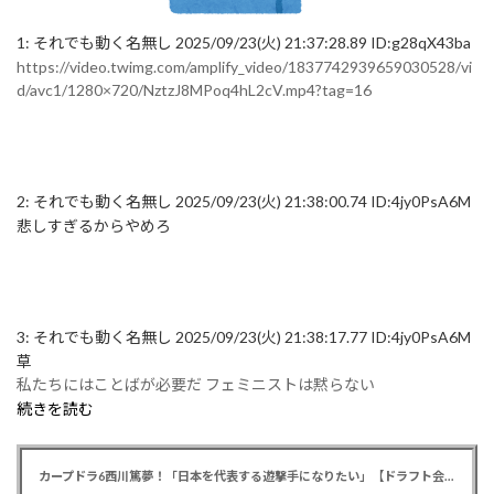
1:
それでも動く名無し
2025/09/23(火) 21:37:28.89 ID:g28qX43ba
https://video.twimg.com/amplify_video/1837742939659030528/vi
d/avc1/1280×720/NztzJ8MPoq4hL2cV.mp4?tag=16
2:
それでも動く名無し
2025/09/23(火) 21:38:00.74 ID:4jy0PsA6M
悲しすぎるからやめろ
3:
それでも動く名無し
2025/09/23(火) 21:38:17.77 ID:4jy0PsA6M
草
私たちにはことばが必要だ フェミニストは黙らない
続きを読む
カープドラ6西川篤夢！「日本を代表する遊撃手になりたい」【ドラフト会議2025】