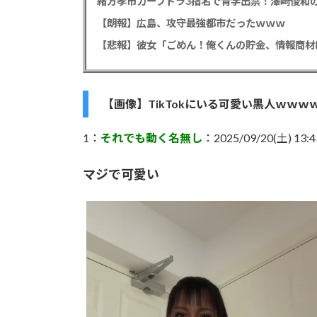
緒方孝市カープドラ3指名で青学出禁！澤﨑俊和の
【朗報】広島、攻守最強都市だったｗｗｗ
【画像】TikTokにいる可愛い黒人ｗｗｗ
1：
それでも動く名無し
：2025/09/20(土) 13:43
マジで可愛い