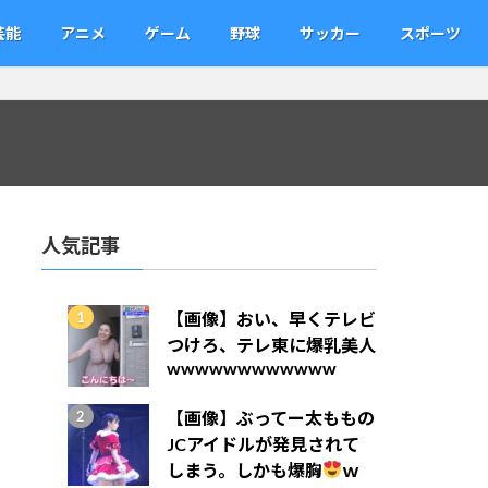
芸能
アニメ
ゲーム
野球
サッカー
スポーツ
人気記事
【画像】おい、早くテレビ
つけろ、テレ東に爆乳美人
wwwwwwwwwwww
【画像】ぶってー太ももの
JCアイドルが発見されて
しまう。しかも爆胸
ｗ