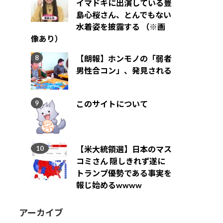
イマドキに出演している豊
島心桜さん、とんでもない
水着姿を披露する （※画
像あり）
【朗報】ホンモノの「弱者
男性合コン」、発見される
このサイトについて
【米大統領選】日本のマス
コミさん 隠しきれず遂に
トランプ優勢である事実を
報じ始めるwwww
アーカイブ