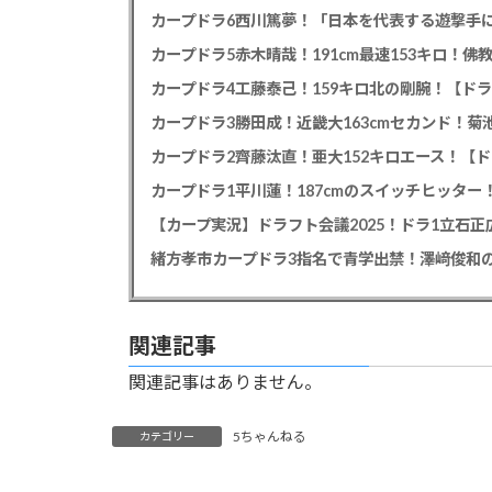
カープドラ6西川篤夢！「日本を代表する遊撃手に
カープドラ5赤木晴哉！191cm最速153キロ！佛
カープドラ4工藤泰己！159キロ北の剛腕！【ドラ
カープドラ3勝田成！近畿大163cmセカンド！菊
カープドラ2齊藤汰直！亜大152キロエース！【ド
【カープ実況】ドラフト会議2025！ドラ1立石
緒方孝市カープドラ3指名で青学出禁！澤﨑俊和の
関連記事
関連記事はありません。
5ちゃんねる
カテゴリー