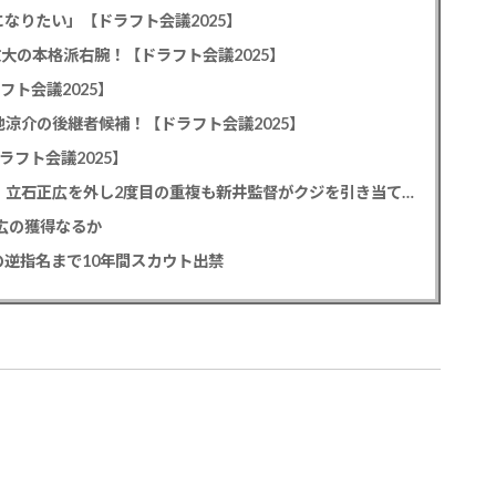
なりたい」【ドラフト会議2025】
教大の本格派右腕！【ドラフト会議2025】
フト会議2025】
池涼介の後継者候補！【ドラフト会議2025】
ラフト会議2025】
カープドラ1平川蓮！187cmのスイッチヒッター！立石正広を外し2度目の重複も新井監督がクジを引き当てる！【ドラフト会議2025】
正広の獲得なるか
逆指名まで10年間スカウト出禁