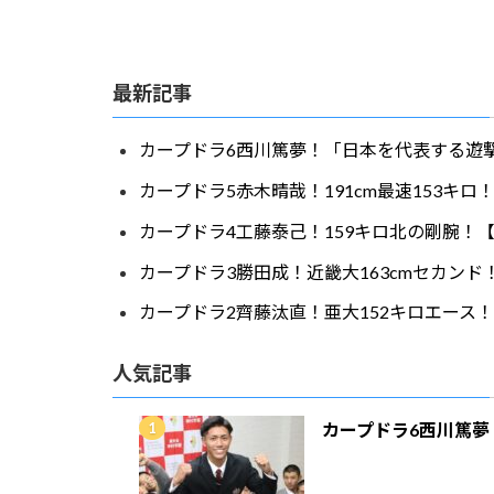
最新記事
カープドラ6西川篤夢！「日本を代表する遊撃
カープドラ5赤木晴哉！191cm最速153キ
カープドラ4工藤泰己！159キロ北の剛腕！【
カープドラ3勝田成！近畿大163cmセカンド
カープドラ2齊藤汰直！亜大152キロエース！
人気記事
カープドラ6西川篤夢