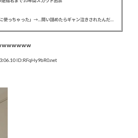
逆指名まで10年間スカウト出禁
【悲報】彼女「ごめん！俺くんの貯金、情報商材に使っちゃった」→…問い詰めたらギャン泣きされたんだが俺が悪いのか？
ｗｗｗｗｗｗｗ
:06.10 ID:RFqHy9bR0.net