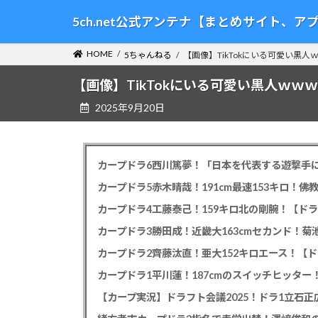
コ
ナ
5ch.net公式アンテナ【まとめサイト、
ン
ビ
テ
ゲ
HOME
5ちゃんねる
【画像】TikTokにいる可愛い黒
ン
ー
ツ
シ
【画像】TikTokにいる可愛い黒人ｗｗ
へ
ョ
2025年9月20日
ス
ン
キ
に
ッ
移
プ
動
カープドラ6西川篤夢！「日本を代表する遊撃手に
カープドラ5赤木晴哉！191cm最速153キロ！佛
カープドラ4工藤泰己！159キロ北の剛腕！【ドラ
カープドラ3勝田成！近畿大163cmセカンド！菊
カープドラ2齊藤汰直！亜大152キロエース！【ド
【カープ実況】ドラフト会議2025！ドラ1立石