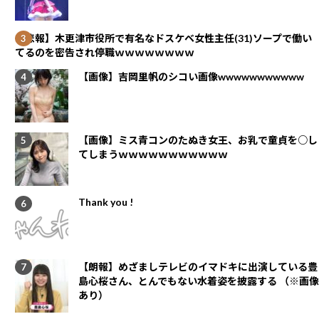
【悲報】木更津市役所で有名なドスケベ女性主任(31)ソープで働い
てるのを密告され停職ｗｗｗｗｗｗｗｗ
【画像】吉岡里帆のシコい画像wwwwwwwwwww
【画像】ミス青コンのたぬき女王、お乳で童貞を○し
てしまうｗｗｗｗｗｗｗｗｗｗｗ
Thank you !
【朗報】めざましテレビのイマドキに出演している豊
島心桜さん、とんでもない水着姿を披露する （※画像
あり）