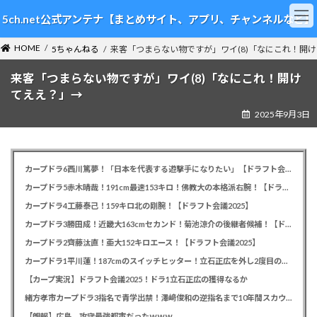
コ
ナ
5ch.net公式アンテナ【まとめサイト、アプリ、チャンネルなど】
ン
ビ
テ
ゲ
HOME
ン
ー
5ちゃんねる
来客「つまらない物ですが」ワイ(8)「なにこれ！開
ツ
シ
来客「つまらない物ですが」ワイ(8)「なにこれ！開け
へ
ョ
ス
ン
てええ？」→
キ
に
2025年9月3日
ッ
移
プ
動
カープドラ6西川篤夢！「日本を代表する遊撃手になりたい」【ドラフト会議2025】
カープドラ5赤木晴哉！191cm最速153キロ！佛教大の本格派右腕！【ドラフト会議2025】
カープドラ4工藤泰己！159キロ北の剛腕！【ドラフト会議2025】
カープドラ3勝田成！近畿大163cmセカンド！菊池涼介の後継者候補！【ドラフト会議2025】
カープドラ2齊藤汰直！亜大152キロエース！【ドラフト会議2025】
カープドラ1平川蓮！187cmのスイッチヒッター！立石正広を外し2度目の重複も新井監督がクジを引き当てる！【ドラフト会議2025】
【カープ実況】ドラフト会議2025！ドラ1立石正広の獲得なるか
緒方孝市カープドラ3指名で青学出禁！澤﨑俊和の逆指名まで10年間スカウト出禁
【朗報】広島、攻守最強都市だったｗｗｗ