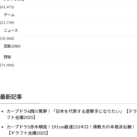
(61,471)
ゲーム
(21,739)
ニュース
(35,000)
芸能 (282)
野球
(71,400)
最新記事
カープドラ6西川篤夢！「日本を代表する遊撃手になりたい」【ドラ
フト会議2025】
カープドラ5赤木晴哉！191cm最速153キロ！佛教大の本格派右腕！
【ドラフト会議2025】