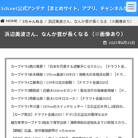
コ
ナ
5ch.net公式アンテナ【まとめサイト、アプリ、チャンネルなど】
ン
ビ
テ
ゲ
HOME
ン
ー
5ちゃんねる
浜辺美波さん、なんか首が長くなる （※画像あり）
ツ
シ
浜辺美波さん、なんか首が長くなる （※画像あり）
へ
ョ
ス
ン
2025年8月31日
キ
に
ッ
移
プ
動
カープドラ6西川篤夢！「日本を代表する遊撃手になりたい」【ドラフト会議2025】
カープドラ5赤木晴哉！191cm最速153キロ！佛教大の本格派右腕！【ドラフト会議2025】
カープドラ4工藤泰己！159キロ北の剛腕！【ドラフト会議2025】
カープドラ3勝田成！近畿大163cmセカンド！菊池涼介の後継者候補！【ドラフト会議2025】
カープドラ2齊藤汰直！亜大152キロエース！【ドラフト会議2025】
カープドラ1平川蓮！187cmのスイッチヒッター！立石正広を外し2度目の重複も新井監督がクジを引き当てる！【ドラフト会議2025】
【カープ実況】ドラフト会議2025！ドラ1立石正広の獲得なるか
緒方孝市カープドラ3指名で青学出禁！澤﨑俊和の逆指名まで10年間スカウト出禁
【朗報】広島、攻守最強都市だったｗｗｗ