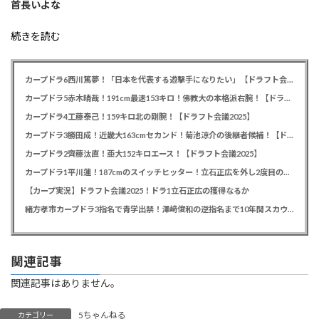
首長いよな
続きを読む
カープドラ6西川篤夢！「日本を代表する遊撃手になりたい」【ドラフト会議2025】
カープドラ5赤木晴哉！191cm最速153キロ！佛教大の本格派右腕！【ドラフト会議2025】
カープドラ4工藤泰己！159キロ北の剛腕！【ドラフト会議2025】
カープドラ3勝田成！近畿大163cmセカンド！菊池涼介の後継者候補！【ドラフト会議2025】
カープドラ2齊藤汰直！亜大152キロエース！【ドラフト会議2025】
カープドラ1平川蓮！187cmのスイッチヒッター！立石正広を外し2度目の重複も新井監督がクジを引き当てる！【ドラフト会議2025】
【カープ実況】ドラフト会議2025！ドラ1立石正広の獲得なるか
緒方孝市カープドラ3指名で青学出禁！澤﨑俊和の逆指名まで10年間スカウト出禁
関連記事
関連記事はありません。
5ちゃんねる
カテゴリー